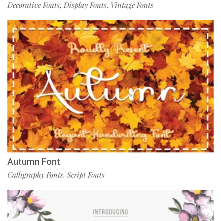
Decorative Fonts
Display Fonts
Vintage Fonts
,
,
Autumn Font
Calligraphy Fonts
Script Fonts
,