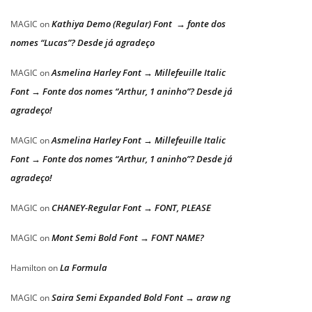
Kathiya Demo (Regular) Font → fonte dos
MAGIC
on
nomes “Lucas”? Desde já agradeço
Asmelina Harley Font → Millefeuille Italic
MAGIC
on
Font → Fonte dos nomes “Arthur, 1 aninho”? Desde já
agradeço!
Asmelina Harley Font → Millefeuille Italic
MAGIC
on
Font → Fonte dos nomes “Arthur, 1 aninho”? Desde já
agradeço!
CHANEY-Regular Font → FONT, PLEASE
MAGIC
on
Mont Semi Bold Font → FONT NAME?
MAGIC
on
La Formula
Hamilton
on
Saira Semi Expanded Bold Font → araw ng
MAGIC
on