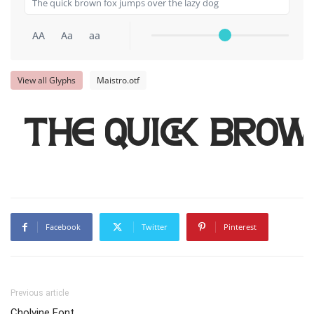
AA
Aa
aa
View all Glyphs
Maistro.otf
The quick bro
Facebook
Twitter
Pinterest
Previous article
Cholvine Font