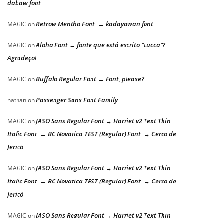
dabaw font
Retrow Mentho Font → kadayawan font
MAGIC
on
Aloha Font → fonte que está escrito “Lucca”?
MAGIC
on
Agradeço!
Buffalo Regular Font → Font, please?
MAGIC
on
Passenger Sans Font Family
nathan
on
JASO Sans Regular Font → Harriet v2 Text Thin
MAGIC
on
Italic Font → BC Novatica TEST (Regular) Font → Cerco de
Jericó
JASO Sans Regular Font → Harriet v2 Text Thin
MAGIC
on
Italic Font → BC Novatica TEST (Regular) Font → Cerco de
Jericó
JASO Sans Regular Font → Harriet v2 Text Thin
MAGIC
on