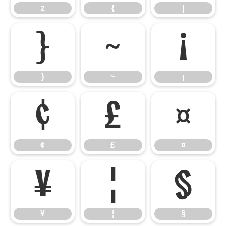
z
{
|
}
~
¡
}
~
¡
¢
£
¤
¢
£
¤
¥
¦
§
¥
¦
§