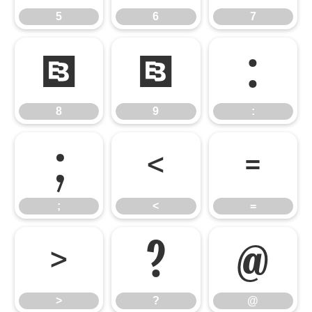
5
6
7
8
9
:
8
9
:
;
<
=
;
<
=
>
?
@
>
?
@