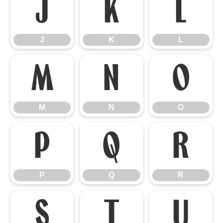
J
K
L
J
K
L
M
N
O
M
N
O
P
Q
R
P
Q
R
S
T
U