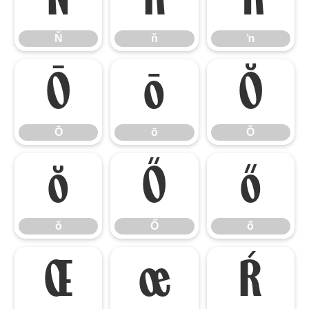
Ň
ň
ŉ
Ō
ō
Ŏ
Ō
ō
Ŏ
ŏ
Ő
ő
ŏ
Ő
ő
Œ
œ
Ŕ