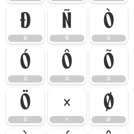
Ð
Ñ
Ò
Ð
Ñ
Ò
Ó
Ô
Õ
Ó
Ô
Õ
Ö
×
Ø
Ö
×
Ø