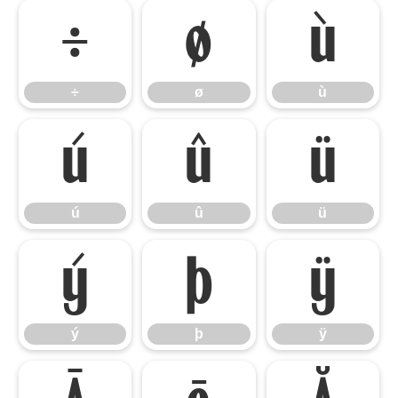
÷
ø
ù
÷
ø
ù
ú
û
ü
ú
û
ü
ý
þ
ÿ
ý
þ
ÿ