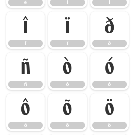
ë
ì
í
î
ï
ð
î
ï
ð
ñ
ò
ó
ñ
ò
ó
ô
õ
ö
ô
õ
ö