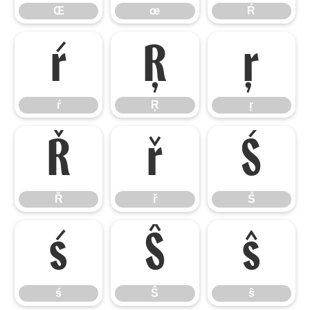
Œ
œ
Ŕ
ŕ
Ŗ
ŗ
ŕ
Ŗ
ŗ
Ř
ř
Ś
Ř
ř
Ś
ś
Ŝ
ŝ
ś
Ŝ
ŝ