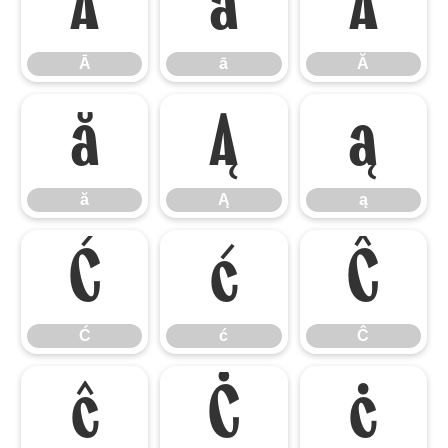
Ā
ā
Ă
Ā
ā
Ă
ă
Ą
ą
ă
Ą
ą
Ć
ć
Ĉ
Ć
ć
Ĉ
ĉ
Ċ
ċ