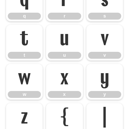
q
r
s
t
u
v
t
u
v
w
x
y
w
x
y
z
{
|