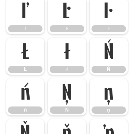
ľ
Ŀ
ŀ
ľ
Ŀ
ŀ
Ł
ł
Ń
Ł
ł
Ń
ń
Ņ
ņ
ń
Ņ
ņ
Ň
ň
ŉ