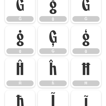
Ğ
ğ
Ġ
Ğ
ğ
Ġ
ġ
Ģ
ģ
ġ
Ģ
ģ
Ĥ
ĥ
Ħ
Ĥ
ĥ
Ħ
ħ
Ĩ
ĩ