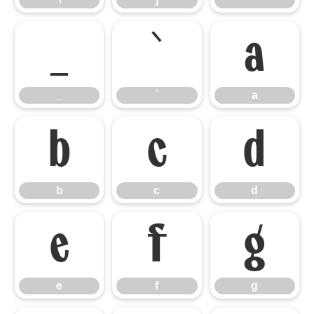
_
`
a
_
`
a
b
c
d
b
c
d
e
f
g
e
f
g