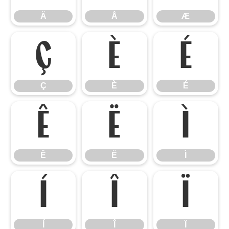
Ä
Å
Æ
Ç
È
É
Ç
È
É
Ê
Ë
Ì
Ê
Ë
Ì
Í
Î
Ï
Í
Î
Ï