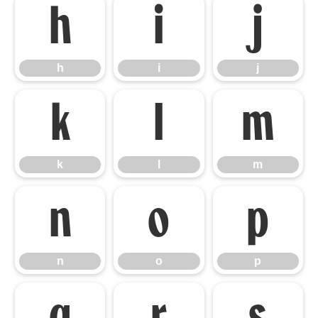
h
i
j
h
i
j
k
l
m
k
l
m
n
o
p
n
o
p
q
r
s