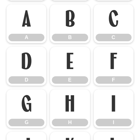
A
B
C
A
B
C
D
E
F
D
E
F
G
H
I
G
H
I