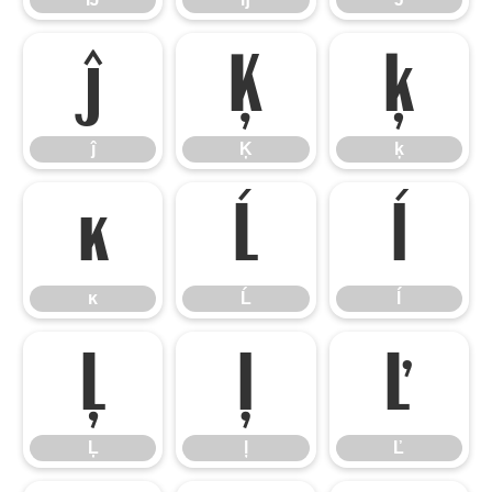
ĵ
Ķ
ķ
ĵ
Ķ
ķ
ĸ
Ĺ
ĺ
ĸ
Ĺ
ĺ
Ļ
ļ
Ľ
Ļ
ļ
Ľ