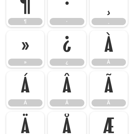
¶
·
¸
¶
·
¸
»
¿
À
»
¿
À
Á
Â
Ã
Á
Â
Ã
Ä
Å
Æ