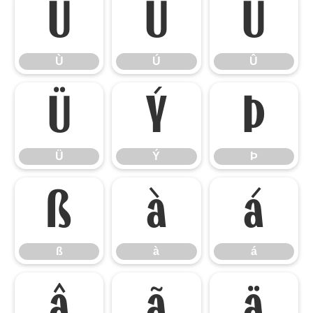
Ù
Ú
Û
Ù
Ú
Û
Ü
Ý
Þ
Ü
Ý
Þ
ß
à
á
ß
à
á
â
ã
ä