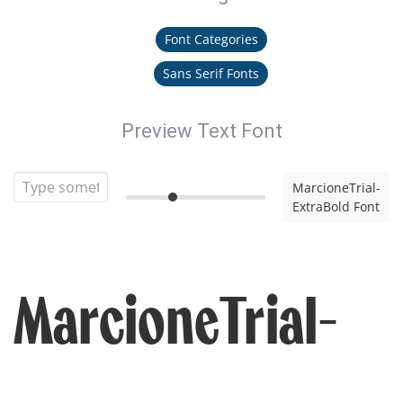
Font Categories
Sans Serif Fonts
Preview Text Font
MarcioneTrial-
ExtraBold Font
MarcioneTrial-