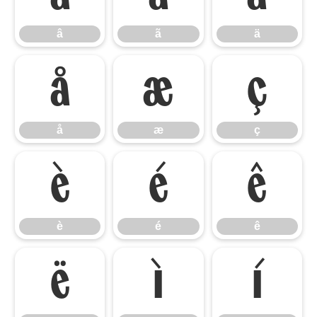
â
ã
ä
å
æ
ç
å
æ
ç
è
é
ê
è
é
ê
ë
ì
í