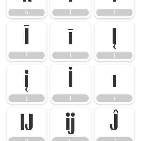
ħ
Ĩ
ĩ
Ī
ī
Į
Ī
ī
Į
į
İ
ı
į
İ
ı
Ĳ
ĳ
Ĵ
Ĳ
ĳ
Ĵ