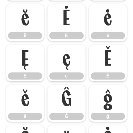
ĕ
Ė
ė
ĕ
Ė
ė
Ę
ę
Ě
Ę
ę
Ě
ě
Ĝ
ĝ
ě
Ĝ
ĝ