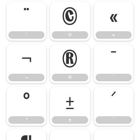
¨
©
«
¨
©
«
¬
®
¯
¬
®
¯
°
±
´
°
±
´