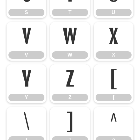
S
T
U
V
W
X
V
W
X
Y
Z
[
Y
Z
[
\
]
^
\
]
^