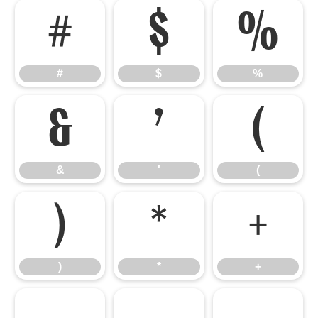
#
$
%
#
$
%
&
'
(
&
'
(
)
*
+
)
*
+