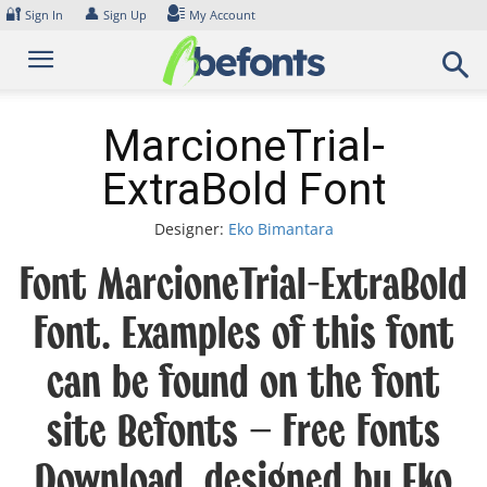
Skip
🔐
👤
Sign In
Sign Up
My Account
to
content
MarcioneTrial-
ExtraBold Font
Designer:
Eko Bimantara
Font MarcioneTrial-ExtraBold
Font. Examples of this font
can be found on the font
site Befonts – Free Fonts
Download, designed by Eko