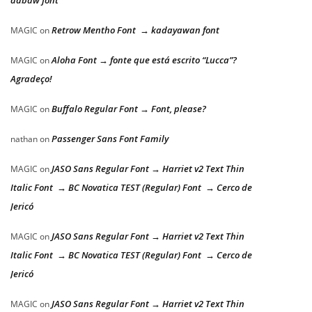
dabaw font
Retrow Mentho Font → kadayawan font
MAGIC
on
Aloha Font → fonte que está escrito “Lucca”?
MAGIC
on
Agradeço!
Buffalo Regular Font → Font, please?
MAGIC
on
Passenger Sans Font Family
nathan
on
JASO Sans Regular Font → Harriet v2 Text Thin
MAGIC
on
Italic Font → BC Novatica TEST (Regular) Font → Cerco de
Jericó
JASO Sans Regular Font → Harriet v2 Text Thin
MAGIC
on
Italic Font → BC Novatica TEST (Regular) Font → Cerco de
Jericó
JASO Sans Regular Font → Harriet v2 Text Thin
MAGIC
on