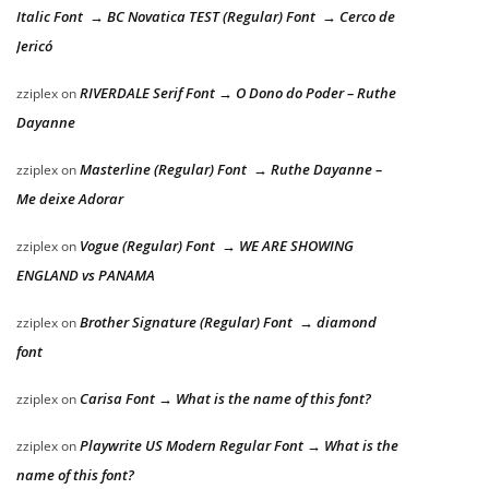
Italic Font → BC Novatica TEST (Regular) Font → Cerco de
Jericó
RIVERDALE Serif Font → O Dono do Poder – Ruthe
zziplex
on
Dayanne
Masterline (Regular) Font → Ruthe Dayanne –
zziplex
on
Me deixe Adorar
Vogue (Regular) Font → WE ARE SHOWING
zziplex
on
ENGLAND vs PANAMA
Brother Signature (Regular) Font → diamond
zziplex
on
font
Carisa Font → What is the name of this font?
zziplex
on
Playwrite US Modern Regular Font → What is the
zziplex
on
name of this font?