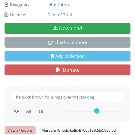
Designer:
letterfabric
License:
Demo / Trial
Download
Check out more
Add collection
Donate
AA
Aa
aa
View all Glyphs
Martians-Ghotic-Italic-BF66b1892da5886.otf