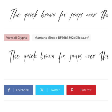
The quick brown fox jumps over the 
View all Glyphs
Martians-Ghotic-BF66b1892d95cda.otf
The quick brown fox jumps over the 
Facebook
Twitter
Pinterest