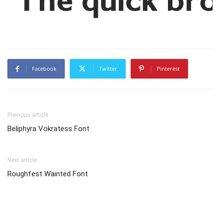
The quick bro
Facebook
Twitter
Pinterest
Previous article
Beliphyra Vokratess Font
Next article
Roughfest Wainted Font