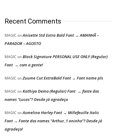
Recent Comments
Anisette Std Extra Bold Font → AMANHÃ –
MAGIC
on
PARADOR – AGOSTO
Black Signature PERSONAL USE ONLY (Regular)
MAGIC
on
Font → com a gente!
Zuume Cut ExtraBold Font → Font name pls
MAGIC
on
Kathiya Demo (Regular) Font → fonte dos
MAGIC
on
nomes “Lucas”? Desde já agradeço
Asmelina Harley Font → Millefeuille Italic
MAGIC
on
Font → Fonte dos nomes “Arthur, 1 aninho”? Desde já
agradeço!