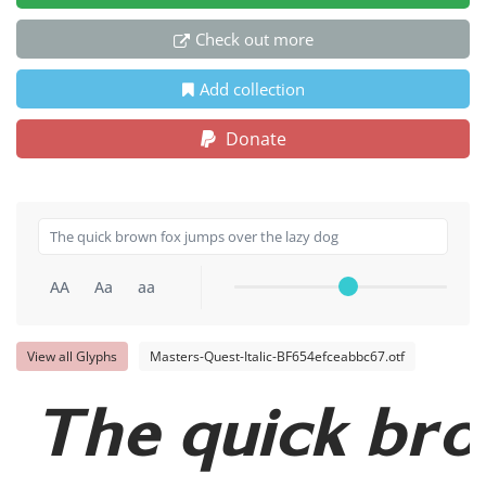
Check out more
Add collection
Donate
AA
Aa
aa
View all Glyphs
Masters-Quest-Italic-BF654efceabbc67.otf
The quick bro