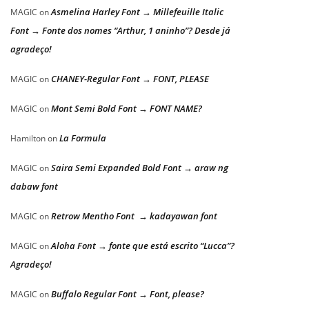
Asmelina Harley Font → Millefeuille Italic
MAGIC
on
Font → Fonte dos nomes “Arthur, 1 aninho”? Desde já
agradeço!
CHANEY-Regular Font → FONT, PLEASE
MAGIC
on
Mont Semi Bold Font → FONT NAME?
MAGIC
on
La Formula
Hamilton
on
Saira Semi Expanded Bold Font → araw ng
MAGIC
on
dabaw font
Retrow Mentho Font → kadayawan font
MAGIC
on
Aloha Font → fonte que está escrito “Lucca”?
MAGIC
on
Agradeço!
Buffalo Regular Font → Font, please?
MAGIC
on