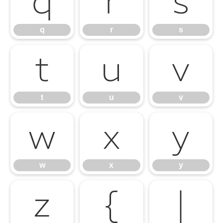
q
r
s
q
r
s
t
u
v
t
u
v
w
x
y
w
x
y
z
{
|