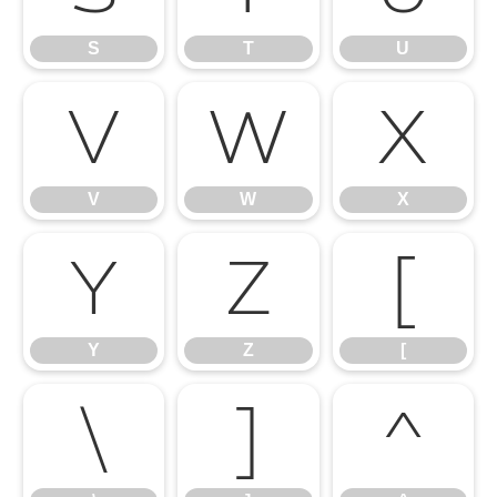
S
T
U
V
W
X
V
W
X
Y
Z
[
Y
Z
[
\
]
^