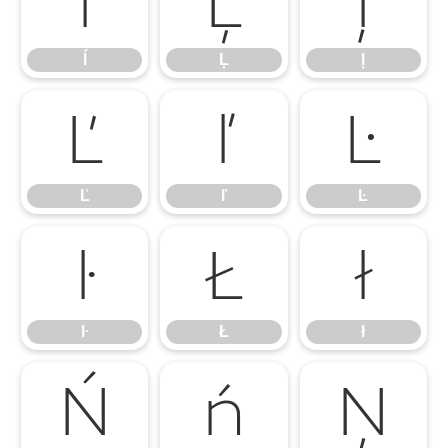
ĺ
Ļ
ļ
ĺ
Ļ
ļ
Ľ
ľ
Ŀ
Ľ
ľ
Ŀ
ŀ
Ł
ł
ŀ
Ł
ł
Ń
ń
Ņ