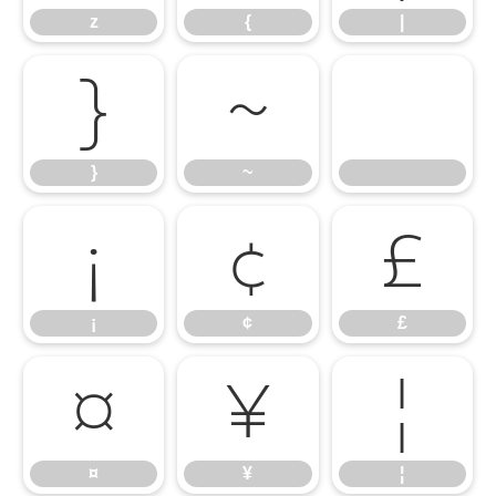
z
{
|
}
~
}
~
¡
¢
£
¡
¢
£
¤
¥
¦
¤
¥
¦