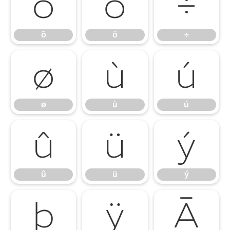
õ
ö
÷
õ
ö
÷
ø
ù
ú
ø
ù
ú
û
ü
ý
û
ü
ý
þ
ÿ
Ā