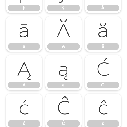
þ
ÿ
Ā
ā
Ă
ă
ā
Ă
ă
Ą
ą
Ć
Ą
ą
Ć
ć
Ĉ
ĉ
ć
Ĉ
ĉ