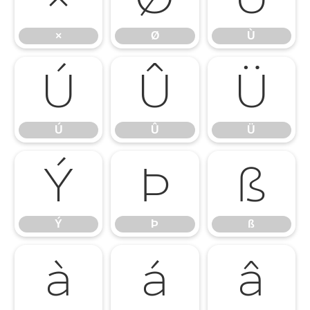
×
Ø
Ù
Ú
Û
Ü
Ú
Û
Ü
Ý
Þ
ß
Ý
Þ
ß
à
á
â