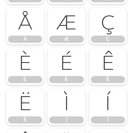
Å
Æ
Ç
Å
Æ
Ç
È
É
Ê
È
É
Ê
Ë
Ì
Í
Ë
Ì
Í