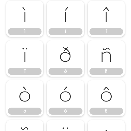
ì
í
î
ì
í
î
ï
ð
ñ
ï
ð
ñ
ò
ó
ô
ò
ó
ô