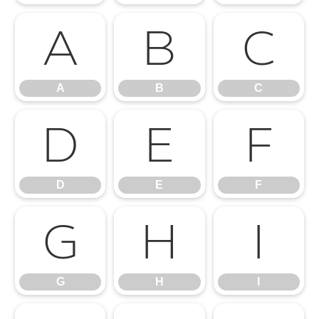
A
B
C
A
B
C
D
E
F
D
E
F
G
H
I
G
H
I