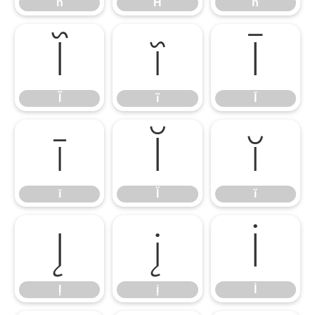
ĥ
Ħ
ħ
Ĩ
ĩ
Ī
Ĩ
ĩ
Ī
ī
Ĭ
ĭ
ī
Ĭ
ĭ
Į
į
İ
Į
į
İ