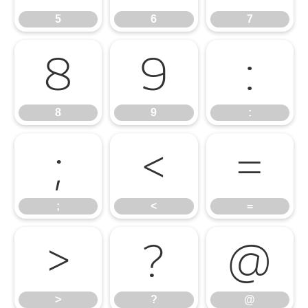
5
6
7
8
9
:
8
9
:
;
<
=
;
<
=
>
?
@
>
?
@