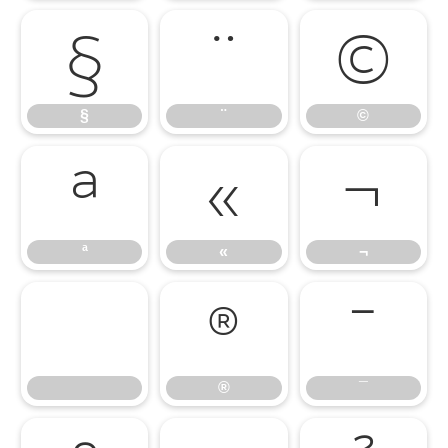
§
¨
©
§
¨
©
ª
«
¬
ª
«
¬
®
¯
®
¯