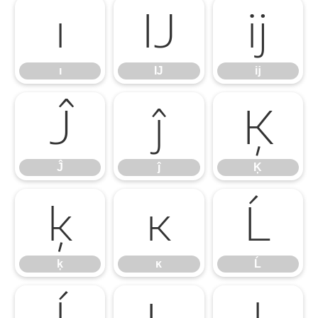
ı
Ĳ
ĳ
ı
Ĳ
ĳ
Ĵ
ĵ
Ķ
Ĵ
ĵ
Ķ
ķ
ĸ
Ĺ
ķ
ĸ
Ĺ