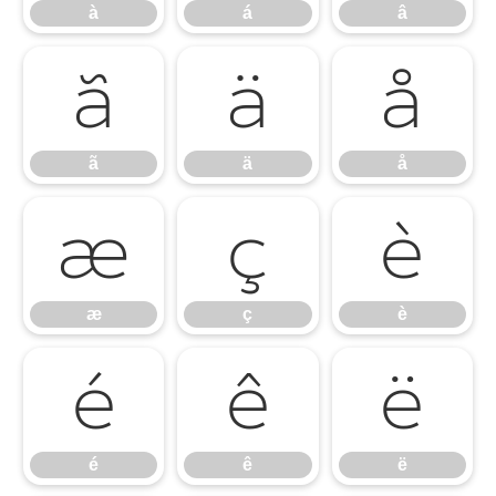
à
á
â
ã
ä
å
ã
ä
å
æ
ç
è
æ
ç
è
é
ê
ë
é
ê
ë