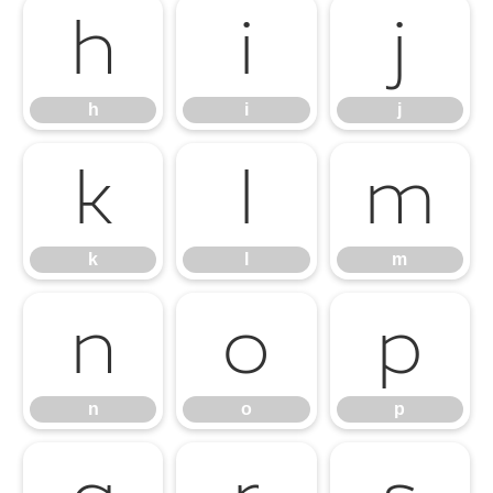
h
i
j
h
i
j
k
l
m
k
l
m
n
o
p
n
o
p