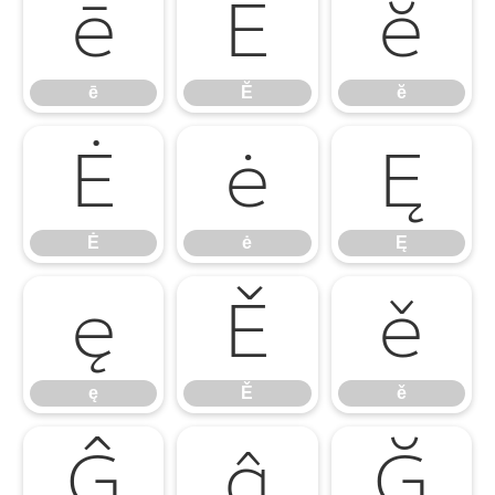
ē
Ĕ
ĕ
ē
Ĕ
ĕ
Ė
ė
Ę
Ė
ė
Ę
ę
Ě
ě
ę
Ě
ě
Ĝ
ĝ
Ğ