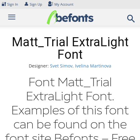
Skip
🔐
👤
Sign In
Sign Up
My Account
to
content
Matt_Trial ExtraLight
Font
Designer:
Svet Simov, Ivelina Martinova
Font Matt_Trial
ExtraLight Font.
Examples of this font
can be found on the
font site Befonts – Free