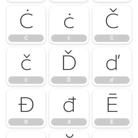
Ċ
ċ
Č
Ċ
ċ
Č
č
Ď
ď
č
Ď
ď
Đ
đ
Ē
Đ
đ
Ē