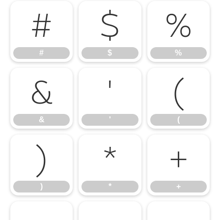
#
$
%
#
$
%
&
'
(
&
'
(
)
*
+
)
*
+