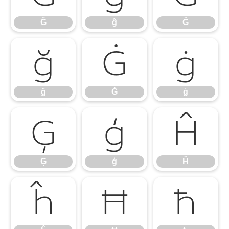
Ĝ
ĝ
Ğ
ğ
Ġ
ġ
ğ
Ġ
ġ
Ģ
ģ
Ĥ
Ģ
ģ
Ĥ
ĥ
Ħ
ħ