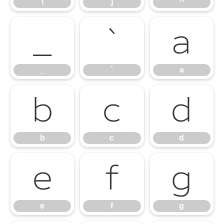
\
]
^
_
`
a
_
`
a
b
c
d
b
c
d
e
f
g
e
f
g