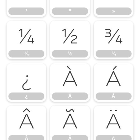
¹
º
»
¼
½
¾
¼
½
¾
¿
À
Á
¿
À
Á
Â
Ã
Ä
Â
Ã
Ä