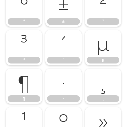
°
±
²
°
±
²
³
´
µ
³
´
µ
¶
·
¸
¶
·
¸
¹
º
»