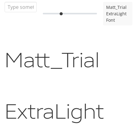
Matt_Trial
ExtraLight
Font
Matt_Trial
ExtraLight