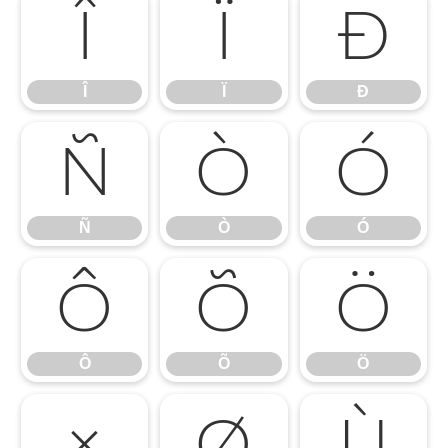
Î
Ï
Ð
Î
Ï
Ð
Ñ
Ò
Ó
Ñ
Ò
Ó
Ô
Õ
Ö
Ô
Õ
Ö
×
Ø
Ù