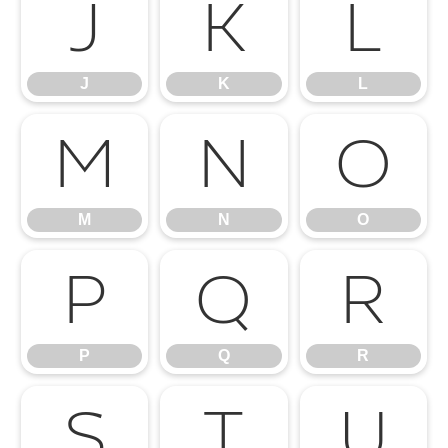
J
K
L
J
K
L
M
N
O
M
N
O
P
Q
R
P
Q
R
S
T
U