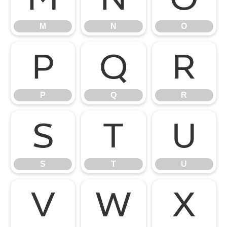
M
N
O
P
Q
R
P
Q
R
S
T
U
S
T
U
V
W
X