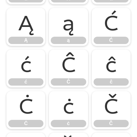
Ą
ą
Ć
Ą
ą
Ć
ć
Ĉ
ĉ
ć
Ĉ
ĉ
Ċ
ċ
Č
Ċ
ċ
Č