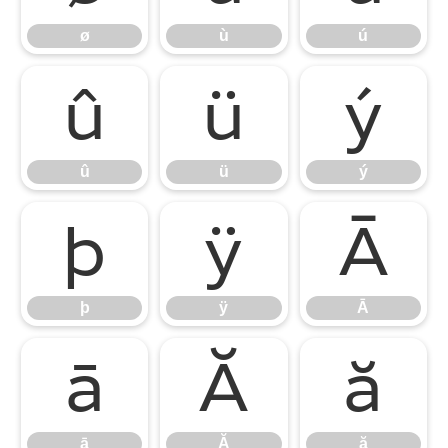
ø
ù
ú
û
ü
ý
û
ü
ý
þ
ÿ
Ā
þ
ÿ
Ā
ā
Ă
ă
ā
Ă
ă