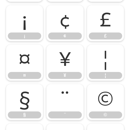
¡
¢
£
¡
¢
£
¤
¥
¦
¤
¥
¦
§
¨
©
§
¨
©