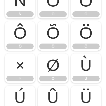
Ñ
Ò
Ó
Ñ
Ò
Ó
Ô
Õ
Ö
Ô
Õ
Ö
×
Ø
Ù
×
Ø
Ù
Ú
Û
Ü