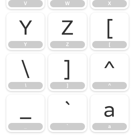
V
W
X
Y
Z
[
Y
Z
[
\
]
^
\
]
^
_
`
a
_
`
a