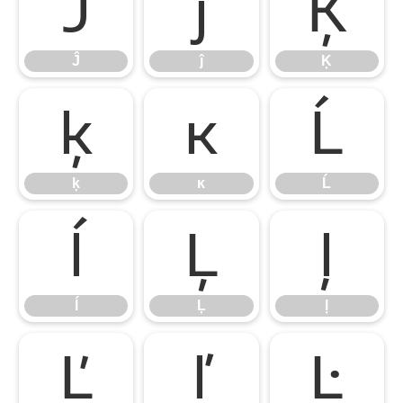
Ĵ
ĵ
Ķ
Ĵ
ĵ
Ķ
ķ
ĸ
Ĺ
ķ
ĸ
Ĺ
ĺ
Ļ
ļ
ĺ
Ļ
ļ
Ľ
ľ
Ŀ