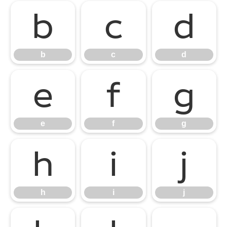
b
c
d
b
c
d
e
f
g
e
f
g
h
i
j
h
i
j