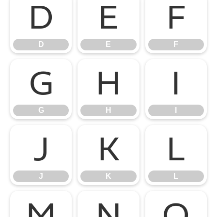
D
E
F
D
E
F
G
H
I
G
H
I
J
K
L
J
K
L
M
N
O