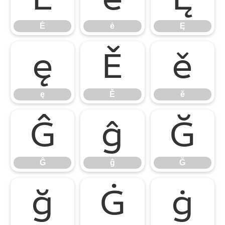
Ė
ė
Ę
ę
Ě
ě
ę
Ě
ě
Ĝ
ĝ
Ğ
Ĝ
ĝ
Ğ
ğ
Ġ
ġ