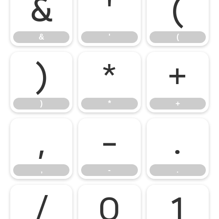
&
'
(
&
'
(
)
*
+
)
*
+
,
-
.
,
-
.
/
0
1