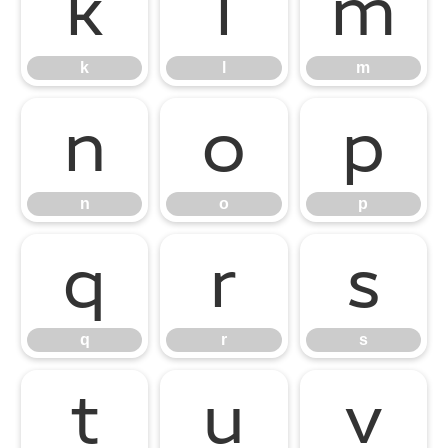
k
l
m
k
l
m
n
o
p
n
o
p
q
r
s
q
r
s
t
u
v