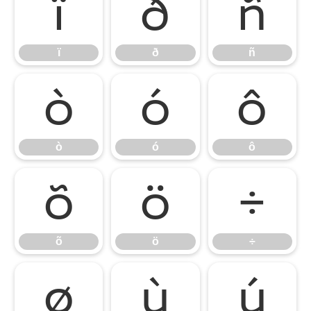
ï
ð
ñ
ï
ð
ñ
ò
ó
ô
ò
ó
ô
õ
ö
÷
õ
ö
÷
ø
ù
ú