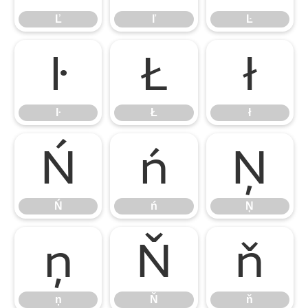
Ľ
ľ
Ŀ
ŀ
Ł
ł
ŀ
Ł
ł
Ń
ń
Ņ
Ń
ń
Ņ
ņ
Ň
ň
ņ
Ň
ň