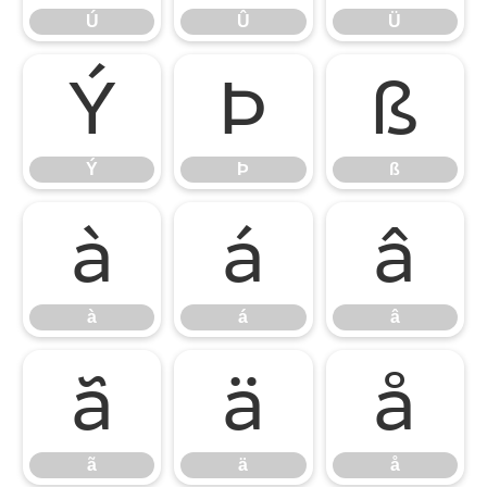
Ú
Û
Ü
Ý
Þ
ß
Ý
Þ
ß
à
á
â
à
á
â
ã
ä
å
ã
ä
å