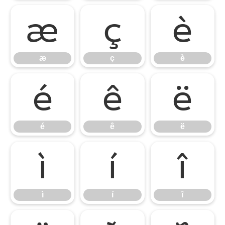
æ
ç
è
æ
ç
è
é
ê
ë
é
ê
ë
ì
í
î
ì
í
î