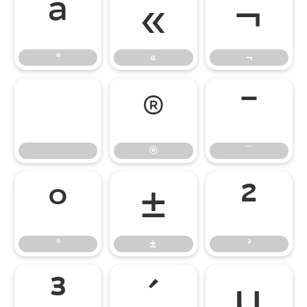
ª
«
¬
ª
«
¬
®
¯
®
¯
°
±
²
°
±
²
³
´
µ