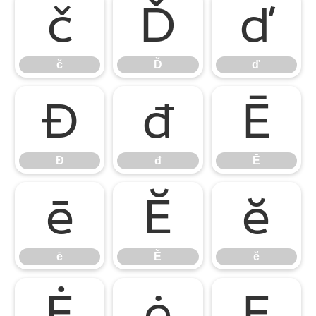
č
Ď
ď
č
Ď
ď
Đ
đ
Ē
Đ
đ
Ē
ē
Ĕ
ĕ
ē
Ĕ
ĕ
Ė
ė
Ę