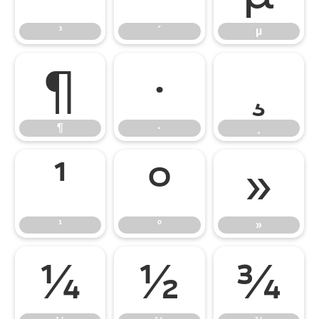
³
´
µ
¶
·
¸
¶
·
¸
¹
º
»
¹
º
»
¼
½
¾