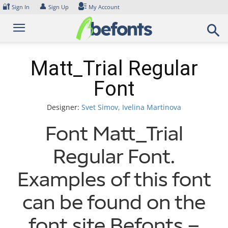
Skip
🔐
👤
Sign In
Sign Up
My Account
to
content
Matt_Trial Regular
Font
Designer:
Svet Simov, Ivelina Martinova
Font Matt_Trial
Regular Font.
Examples of this font
can be found on the
font site Befonts –