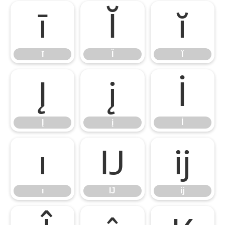
ī
Ĭ
ĭ
ī
Ĭ
ĭ
Į
į
İ
Į
į
İ
ı
Ĳ
ĳ
ı
Ĳ
ĳ