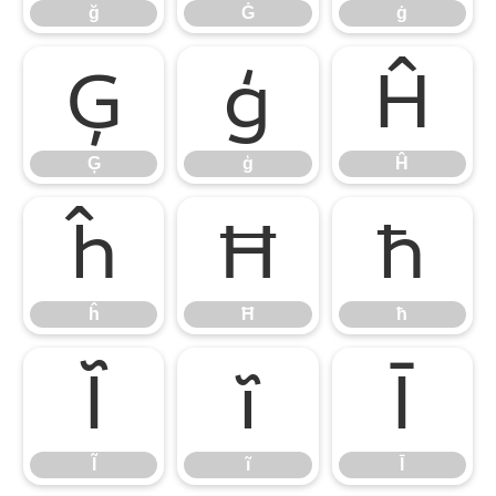
ğ
Ġ
ġ
Ģ
ģ
Ĥ
Ģ
ģ
Ĥ
ĥ
Ħ
ħ
ĥ
Ħ
ħ
Ĩ
ĩ
Ī
Ĩ
ĩ
Ī