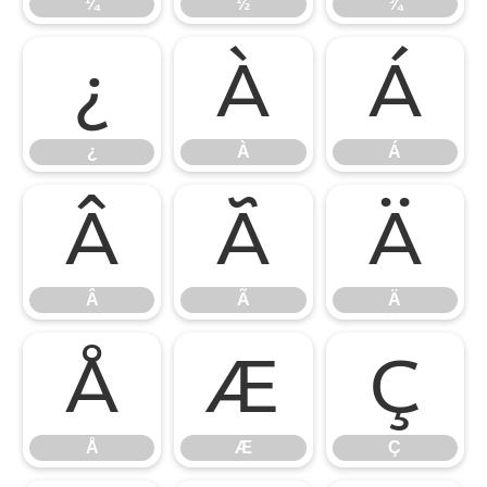
¼
½
¾
¿
À
Á
¿
À
Á
Â
Ã
Ä
Â
Ã
Ä
Å
Æ
Ç
Å
Æ
Ç