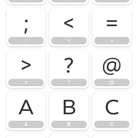
;
<
=
;
<
=
>
?
@
>
?
@
A
B
C
A
B
C