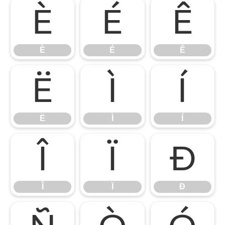
È
É
Ê
È
É
Ê
Ë
Ì
Í
Ë
Ì
Í
Î
Ï
Ð
Î
Ï
Ð