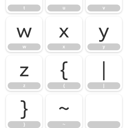
t
u
v
w
x
y
w
x
y
z
{
|
z
{
|
}
~
}
~