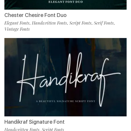
Chester Chesire Font Duo
Elegant Fonts
Handwritten Fonts
Script Fonts
Serif Fonts
,
,
,
,
Vintage Fonts
Handikraf Signature Font
Handwritten Fonts
Script Fonts
,