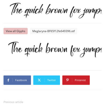
The quick brown fox jumps 
View all Glyphs
Meglaryna-BF65f12fe649396.otf
The quick brown fox jumps 
Facebook
Twitter
Pinterest
Previous article