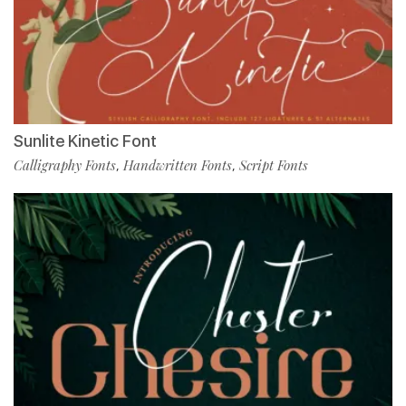
Sunlite Kinetic Font
Calligraphy Fonts
Handwritten Fonts
Script Fonts
,
,