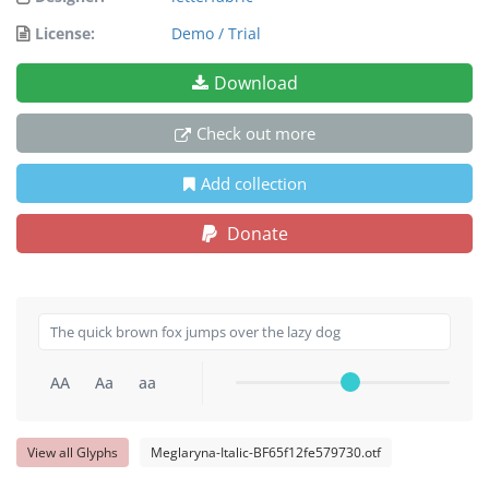
License:
Demo / Trial
Download
Check out more
Add collection
Donate
AA
Aa
aa
View all Glyphs
Meglaryna-Italic-BF65f12fe579730.otf