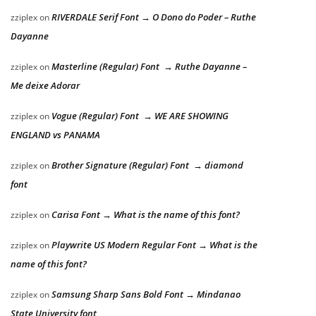
RIVERDALE Serif Font → O Dono do Poder – Ruthe
zziplex
on
Dayanne
Masterline (Regular) Font → Ruthe Dayanne –
zziplex
on
Me deixe Adorar
Vogue (Regular) Font → WE ARE SHOWING
zziplex
on
ENGLAND vs PANAMA
Brother Signature (Regular) Font → diamond
zziplex
on
font
Carisa Font → What is the name of this font?
zziplex
on
Playwrite US Modern Regular Font → What is the
zziplex
on
name of this font?
Samsung Sharp Sans Bold Font → Mindanao
zziplex
on
State University font