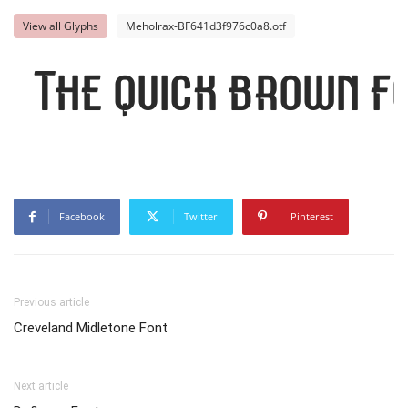
View all Glyphs
Meholrax-BF641d3f976c0a8.otf
The quick brown f
Facebook
Twitter
Pinterest
Previous article
Creveland Midletone Font
Next article