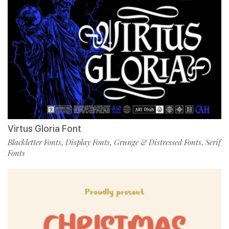
Virtus Gloria Font
Blackletter Fonts
Display Fonts
Grunge & Distressed Fonts
Serif
,
,
,
Fonts