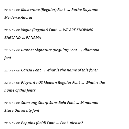
Masterline (Regular) Font → Ruthe Dayanne –
zziplex
on
Me deixe Adorar
Vogue (Regular) Font → WE ARE SHOWING
zziplex
on
ENGLAND vs PANAMA
Brother Signature (Regular) Font → diamond
zziplex
on
font
Carisa Font → What is the name of this font?
zziplex
on
Playwrite US Modern Regular Font → What is the
zziplex
on
name of this font?
Samsung Sharp Sans Bold Font → Mindanao
zziplex
on
State University font
Poppins (Bold) Font → Font, please?
zziplex
on