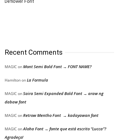
Deflower Font
Recent Comments
Mont Semi Bold Font → FONT NAME?
MAGIC
on
La Formula
Hamilton
on
Saira Semi Expanded Bold Font → araw ng
MAGIC
on
dabaw font
Retrow Mentho Font → kadayawan font
MAGIC
on
Aloha Font → fonte que está escrito “Lucca”?
MAGIC
on
Agradeço!