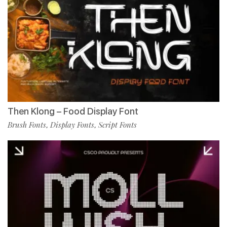
Then Klong – Food Display Font
Brush Fonts
Display Fonts
Script Fonts
,
,