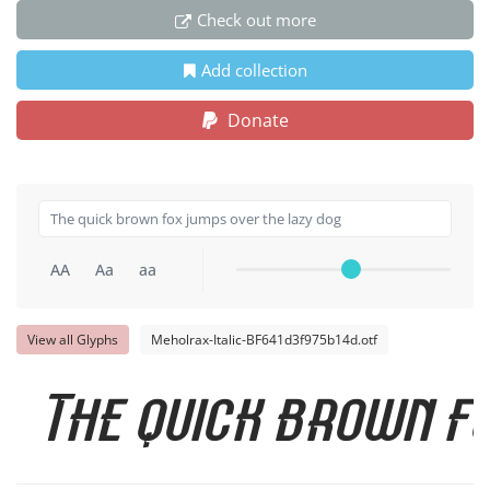
Check out more
Add collection
Donate
AA
Aa
aa
View all Glyphs
Meholrax-Italic-BF641d3f975b14d.otf
The quick brown f