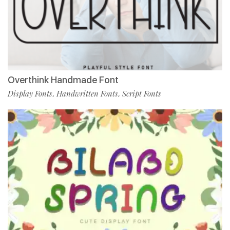
Overthink Handmade Font
Display Fonts
Handwritten Fonts
Script Fonts
,
,