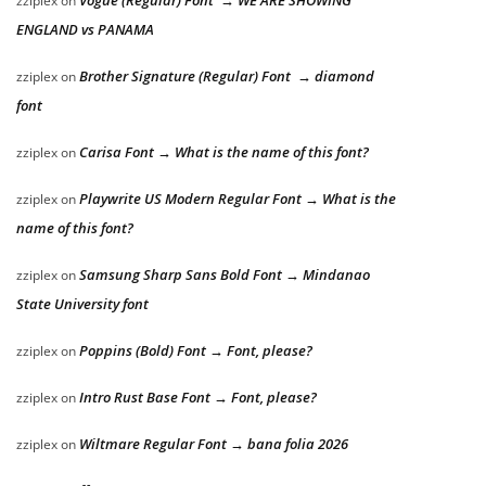
Vogue (Regular) Font → WE ARE SHOWING
zziplex
on
ENGLAND vs PANAMA
Brother Signature (Regular) Font → diamond
zziplex
on
font
Carisa Font → What is the name of this font?
zziplex
on
Playwrite US Modern Regular Font → What is the
zziplex
on
name of this font?
Samsung Sharp Sans Bold Font → Mindanao
zziplex
on
State University font
Poppins (Bold) Font → Font, please?
zziplex
on
Intro Rust Base Font → Font, please?
zziplex
on
Wiltmare Regular Font → bana folia 2026
zziplex
on