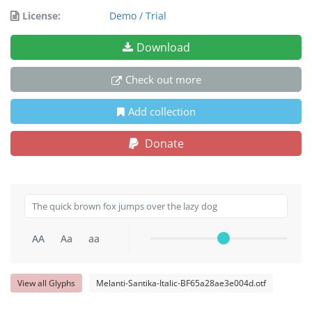
License:
Demo / Trial
Download
Check out more
Add collection
Donate
AA
Aa
aa
View all Glyphs
Melanti-Santika-Italic-BF65a28ae3e004d.otf