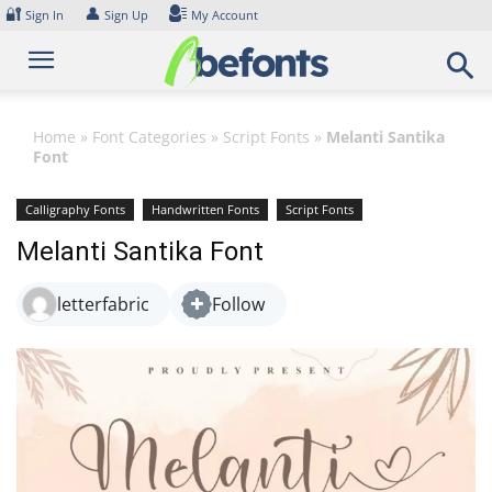
Skip
🔐
👤
Sign In
Sign Up
My Account
to
content
Home
»
Font Categories
»
Script Fonts
»
Melanti Santika
Font
Calligraphy Fonts
Handwritten Fonts
Script Fonts
Melanti Santika Font
letterfabric
Follow