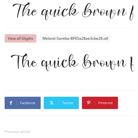
The quick brown fo
View all Glyphs
Melanti-Santika-BF65a28ae3cbe28.otf
The quick brown fo
Facebook
Twitter
Pinterest
Previous article