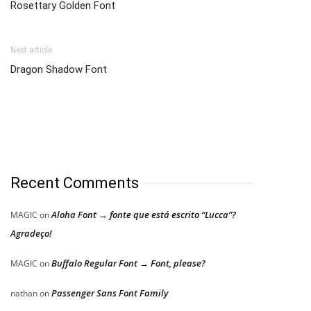
Rosettary Golden Font
Next article
Dragon Shadow Font
Recent Comments
Aloha Font → fonte que está escrito “Lucca”?
MAGIC
on
Agradeço!
Buffalo Regular Font → Font, please?
MAGIC
on
Passenger Sans Font Family
nathan
on