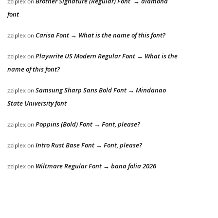
Brother Signature (Regular) Font → diamond
zziplex
on
font
Carisa Font → What is the name of this font?
zziplex
on
Playwrite US Modern Regular Font → What is the
zziplex
on
name of this font?
Samsung Sharp Sans Bold Font → Mindanao
zziplex
on
State University font
Poppins (Bold) Font → Font, please?
zziplex
on
Intro Rust Base Font → Font, please?
zziplex
on
Wiltmare Regular Font → bana folia 2026
zziplex
on