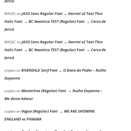
Jericó
JASO Sans Regular Font → Harriet v2 Text Thin
MAGIC
on
Italic Font → BC Novatica TEST (Regular) Font → Cerco de
Jericó
JASO Sans Regular Font → Harriet v2 Text Thin
MAGIC
on
Italic Font → BC Novatica TEST (Regular) Font → Cerco de
Jericó
RIVERDALE Serif Font → O Dono do Poder – Ruthe
zziplex
on
Dayanne
Masterline (Regular) Font → Ruthe Dayanne –
zziplex
on
Me deixe Adorar
Vogue (Regular) Font → WE ARE SHOWING
zziplex
on
ENGLAND vs PANAMA