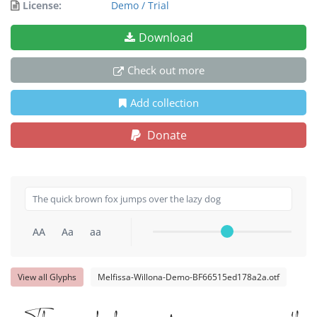
License:
Demo / Trial
Download
Check out more
Add collection
Donate
AA
Aa
aa
View all Glyphs
Melfissa-Willona-Demo-BF66515ed178a2a.otf