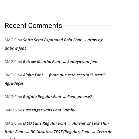
Recent Comments
Saira Semi Expanded Bold Font → araw ng
MAGIC
on
dabaw font
Retrow Mentho Font → kadayawan font
MAGIC
on
Aloha Font → fonte que está escrito “Lucca”?
MAGIC
on
Agradeço!
Buffalo Regular Font → Font, please?
MAGIC
on
Passenger Sans Font Family
nathan
on
JASO Sans Regular Font → Harriet v2 Text Thin
MAGIC
on
Italic Font → BC Novatica TEST (Regular) Font → Cerco de