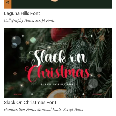
Laguna Hills Font
Calligraphy Fonts
Script Fonts
,
Slack On Christmas Font
Handwritten Fonts
Minimal Fonts
Script Fonts
,
,