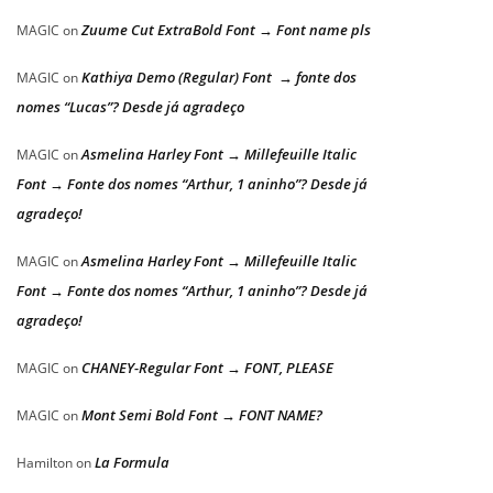
Zuume Cut ExtraBold Font → Font name pls
MAGIC
on
Kathiya Demo (Regular) Font → fonte dos
MAGIC
on
nomes “Lucas”? Desde já agradeço
Asmelina Harley Font → Millefeuille Italic
MAGIC
on
Font → Fonte dos nomes “Arthur, 1 aninho”? Desde já
agradeço!
Asmelina Harley Font → Millefeuille Italic
MAGIC
on
Font → Fonte dos nomes “Arthur, 1 aninho”? Desde já
agradeço!
CHANEY-Regular Font → FONT, PLEASE
MAGIC
on
Mont Semi Bold Font → FONT NAME?
MAGIC
on
La Formula
Hamilton
on