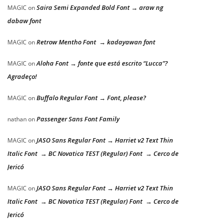
Saira Semi Expanded Bold Font → araw ng
MAGIC
on
dabaw font
Retrow Mentho Font → kadayawan font
MAGIC
on
Aloha Font → fonte que está escrito “Lucca”?
MAGIC
on
Agradeço!
Buffalo Regular Font → Font, please?
MAGIC
on
Passenger Sans Font Family
nathan
on
JASO Sans Regular Font → Harriet v2 Text Thin
MAGIC
on
Italic Font → BC Novatica TEST (Regular) Font → Cerco de
Jericó
JASO Sans Regular Font → Harriet v2 Text Thin
MAGIC
on
Italic Font → BC Novatica TEST (Regular) Font → Cerco de
Jericó