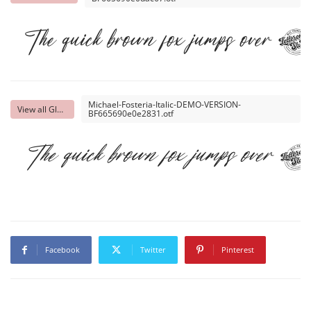
The quick brown fox jumps over th
Michael-Fosteria-Italic-DEMO-VERSION-
View all Glyphs
BF665690e0e2831.otf
The quick brown fox jumps over th
Facebook
Twitter
Pinterest