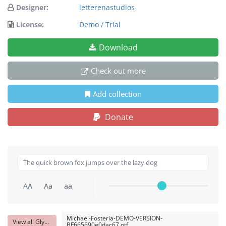
Designer:
letterenastudios
License:
Demo / Trial
Download
Check out more
Add collection
Donate
AA
Aa
aa
Michael-Fosteria-DEMO-VERSION-
View all Glyphs
BF665690e0dac67.otf