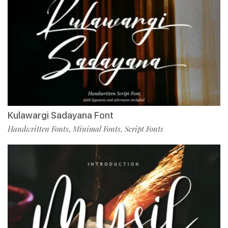
Kulawargi Sadayana Font
Handwritten Fonts
Minimal Fonts
Script Fonts
,
,