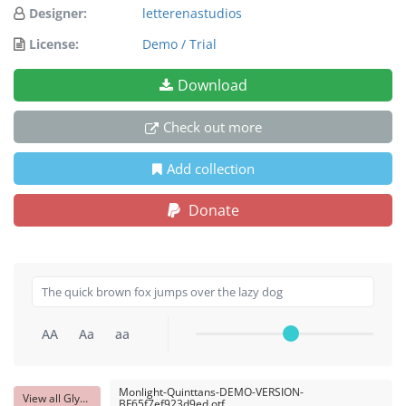
Designer:
letterenastudios
License:
Demo / Trial
Download
Check out more
Add collection
Donate
AA
Aa
aa
Monlight-Quinttans-DEMO-VERSION-
View all Glyphs
BF65f7ef923d9ed.otf