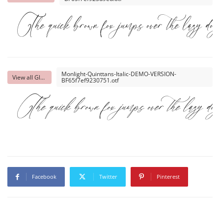
The quick brown fox jumps over the lazy dog
Monlight-Quinttans-Italic-DEMO-VERSION-
View all Glyphs
BF65f7ef9230751.otf
The quick brown fox jumps over the lazy dog
Facebook
Twitter
Pinterest