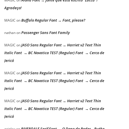
Aloha Font → fonte que está escrito “Lucca”?
MAGIC
on
Agradeço!
Buffalo Regular Font → Font, please?
MAGIC
on
Passenger Sans Font Family
nathan
on
JASO Sans Regular Font → Harriet v2 Text Thin
MAGIC
on
Italic Font → BC Novatica TEST (Regular) Font → Cerco de
Jericó
JASO Sans Regular Font → Harriet v2 Text Thin
MAGIC
on
Italic Font → BC Novatica TEST (Regular) Font → Cerco de
Jericó
JASO Sans Regular Font → Harriet v2 Text Thin
MAGIC
on
Italic Font → BC Novatica TEST (Regular) Font → Cerco de
Jericó
RIVERDALE Serif Font → O Dono do Poder – Ruthe
zziplex
on