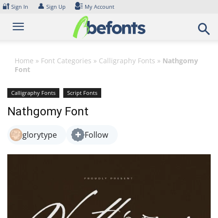
Skip
🔐
👤
Sign In
Sign Up
My Account
to
content
Home
»
Font Categories
»
Calligraphy Fonts
»
Nathgomy
Font
Calligraphy Fonts
Script Fonts
Nathgomy Font
glorytype
Follow