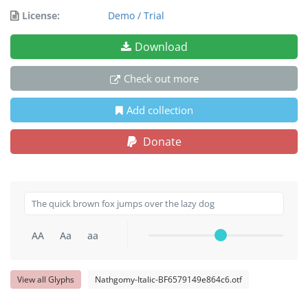
License:
Demo / Trial
Download
Check out more
Add collection
Donate
AA
Aa
aa
View all Glyphs
Nathgomy-Italic-BF6579149e864c6.otf