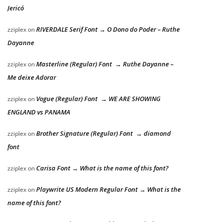
Jericó
RIVERDALE Serif Font → O Dono do Poder – Ruthe
zziplex
on
Dayanne
Masterline (Regular) Font → Ruthe Dayanne –
zziplex
on
Me deixe Adorar
Vogue (Regular) Font → WE ARE SHOWING
zziplex
on
ENGLAND vs PANAMA
Brother Signature (Regular) Font → diamond
zziplex
on
font
Carisa Font → What is the name of this font?
zziplex
on
Playwrite US Modern Regular Font → What is the
zziplex
on
name of this font?