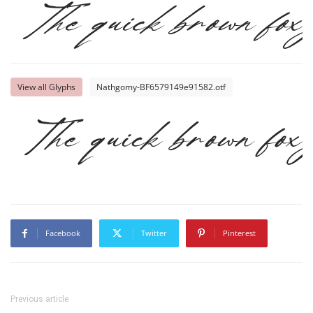
The quick brown fox 
View all Glyphs
Nathgomy-BF6579149e91582.otf
The quick brown fox 
Facebook
Twitter
Pinterest
Previous article