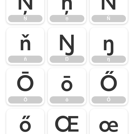
Ņ
ņ
Ň
Ņ
ņ
Ň
ň
Ŋ
ŋ
ň
Ŋ
ŋ
Ō
ō
Ő
Ō
ō
Ő
ő
Œ
œ