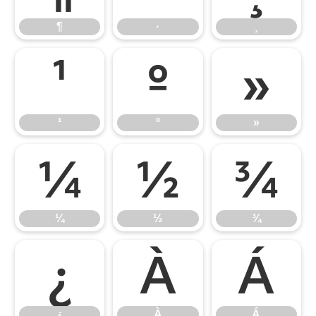
¶
·
¸
¹
º
»
¹
º
»
¼
½
¾
¼
½
¾
¿
À
Á
¿
À
Á