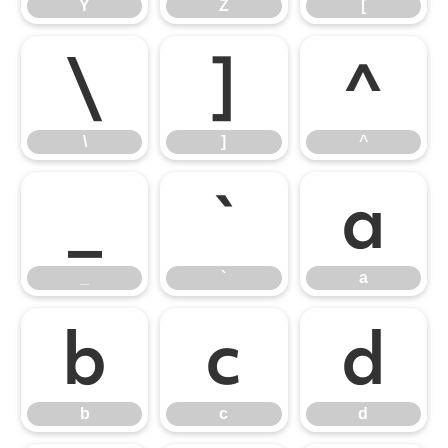
Y
Z
[
\
]
^
\
]
^
_
`
a
_
`
a
b
c
d
b
c
d