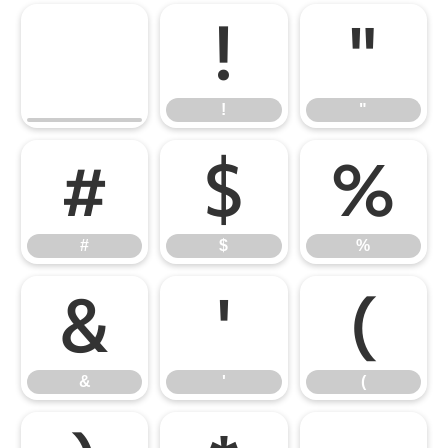
!
"
!
"
#
$
%
#
$
%
&
'
(
&
'
(