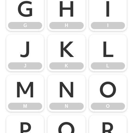
G
H
I
G
H
I
J
K
L
J
K
L
M
N
O
M
N
O
P
Q
R