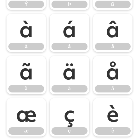
Ý
Þ
ß
à
á
â
à
á
â
ã
ä
å
ã
ä
å
æ
ç
è
æ
ç
è