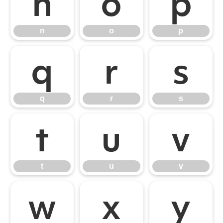
n
o
p
n
o
p
q
r
s
q
r
s
t
u
v
t
u
v
w
x
y