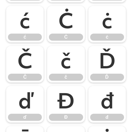
ć
Ċ
ċ
ć
Ċ
ċ
Č
č
Ď
Č
č
Ď
ď
Đ
đ
ď
Đ
đ