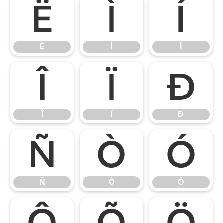
Ë
Ì
Í
Ë
Ì
Í
Î
Ï
Ð
Î
Ï
Ð
Ñ
Ò
Ó
Ñ
Ò
Ó
Ô
Õ
Ö