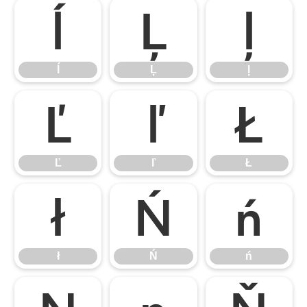
ĺ
Ļ
ļ
ĺ
Ļ
ļ
Ľ
ľ
Ł
Ľ
ľ
Ł
ł
Ń
ń
ł
Ń
ń