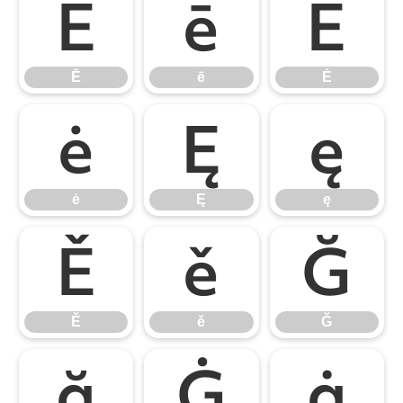
Ē
ē
Ė
Ē
ē
Ė
ė
Ę
ę
ė
Ę
ę
Ě
ě
Ğ
Ě
ě
Ğ
ğ
Ġ
ġ