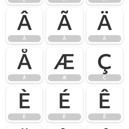
Â
Ã
Ä
Â
Ã
Ä
Å
Æ
Ç
Å
Æ
Ç
È
É
Ê
È
É
Ê