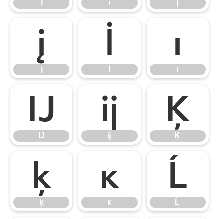
Ī
ī
Į
į
İ
ı
į
İ
ı
Ĳ
ĳ
Ķ
Ĳ
ĳ
Ķ
ķ
ĸ
Ĺ
ķ
ĸ
Ĺ