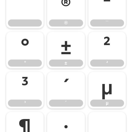
®
¯
®
¯
°
±
²
°
±
²
³
´
µ
³
´
µ
¶
·
¸