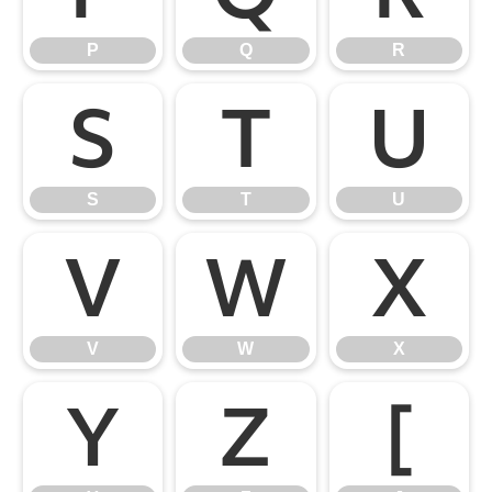
P
Q
R
S
T
U
S
T
U
V
W
X
V
W
X
Y
Z
[