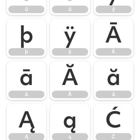
û
ü
ý
þ
ÿ
Ā
þ
ÿ
Ā
ā
Ă
ă
ā
Ă
ă
Ą
ą
Ć
Ą
ą
Ć