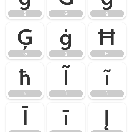
ğ
Ġ
ġ
Ģ
ģ
Ħ
Ģ
ģ
Ħ
ħ
Ĩ
ĩ
ħ
Ĩ
ĩ
Ī
ī
Į