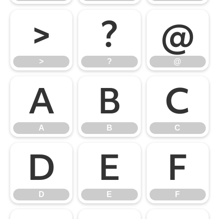
>
?
@
>
?
@
A
B
C
A
B
C
D
E
F
D
E
F