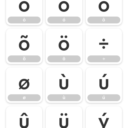
ò
ó
ô
ò
ó
ô
õ
ö
÷
õ
ö
÷
ø
ù
ú
ø
ù
ú
û
ü
ý