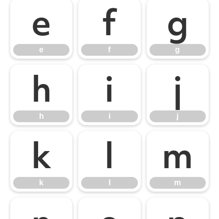
e
f
g
e
f
g
h
i
j
h
i
j
k
l
m
k
l
m