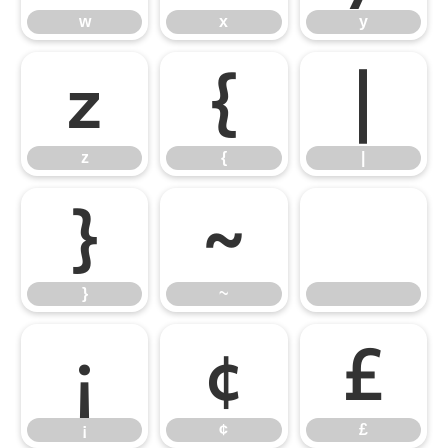
w
x
y
z
{
|
z
{
|
}
~
}
~
¡
¢
£
¡
¢
£