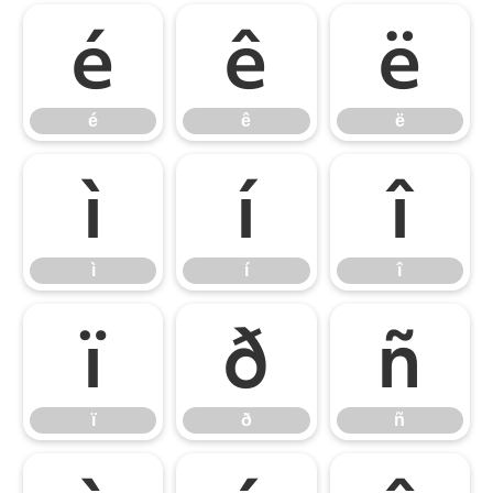
é
ê
ë
é
ê
ë
ì
í
î
ì
í
î
ï
ð
ñ
ï
ð
ñ