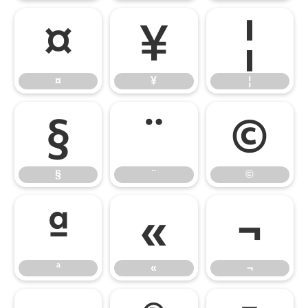
¤
¥
¦
¤
¥
¦
§
¨
©
§
¨
©
ª
«
¬
ª
«
¬