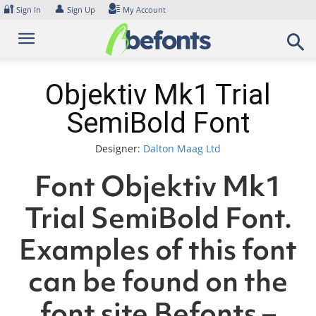
Skip
🔐
👤
Sign In
Sign Up
My Account
to
content
Objektiv Mk1 Trial
SemiBold Font
Designer:
Dalton Maag Ltd
Font Objektiv Mk1
Trial SemiBold Font.
Examples of this font
can be found on the
font site Befonts –