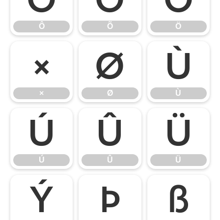
Ô
Õ
Ö
×
Ø
Ù
×
Ø
Ù
Ú
Û
Ü
Ú
Û
Ü
Ý
Þ
ß