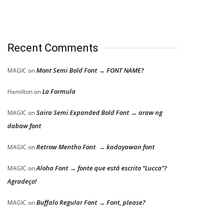
Recent Comments
Mont Semi Bold Font → FONT NAME?
MAGIC
on
La Formula
Hamilton
on
Saira Semi Expanded Bold Font → araw ng
MAGIC
on
dabaw font
Retrow Mentho Font → kadayawan font
MAGIC
on
Aloha Font → fonte que está escrito “Lucca”?
MAGIC
on
Agradeço!
Buffalo Regular Font → Font, please?
MAGIC
on