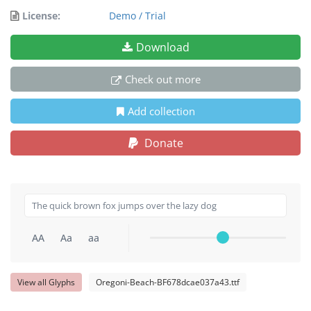
License:
Demo / Trial
Download
Check out more
Add collection
Donate
AA
Aa
aa
View all Glyphs
Oregoni-Beach-BF678dcae037a43.ttf