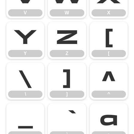
V
W
X
Y
Z
[
Y
Z
[
\
]
^
\
]
^
_
a