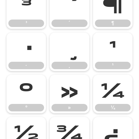
³
¶
³
´
¶
¹
·
¸
¹
º
»
¼
º
»
¼
½
¾
¿