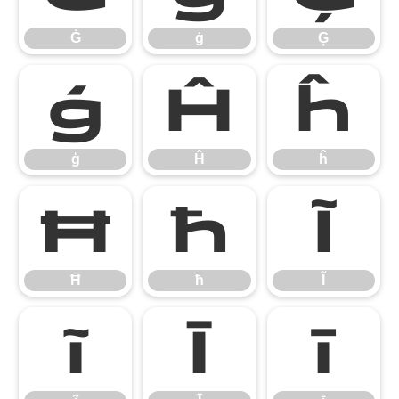
Ġ
ġ
Ģ
ģ
Ĥ
ĥ
ģ
Ĥ
ĥ
Ħ
ħ
Ĩ
Ħ
ħ
Ĩ
ĩ
Ī
ī