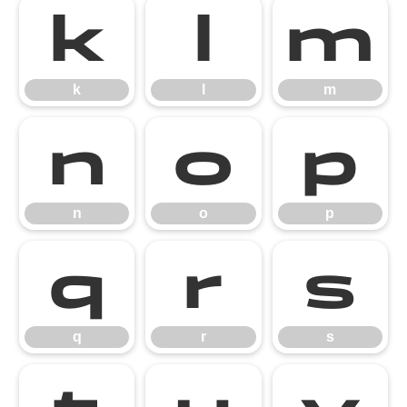
k
l
m
k
l
m
n
o
p
n
o
p
q
r
s
q
r
s