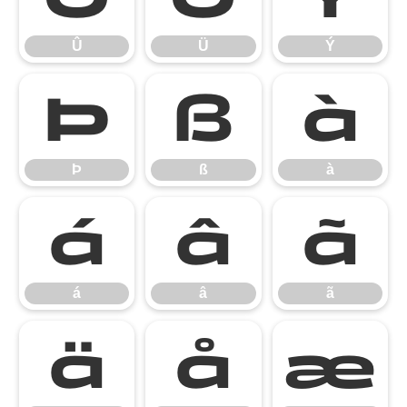
Û
Ü
Ý
Þ
ß
à
Þ
ß
à
á
â
ã
á
â
ã
ä
å
æ