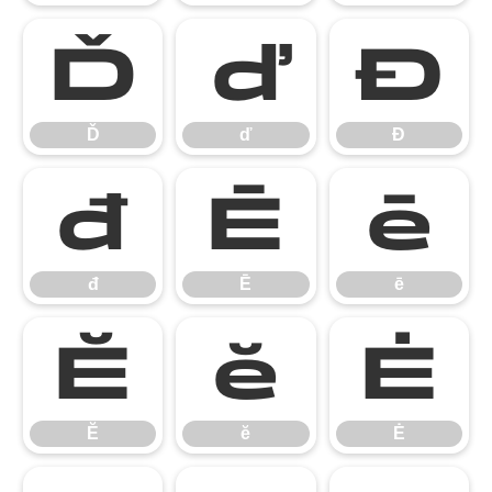
Ď
ď
Đ
Ď
ď
Đ
đ
Ē
ē
đ
Ē
ē
Ĕ
ĕ
Ė
Ĕ
ĕ
Ė