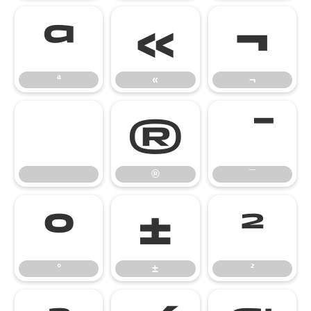
ª
«
¬
ª
«
¬
®
®
¯
°
±
²
°
±
²