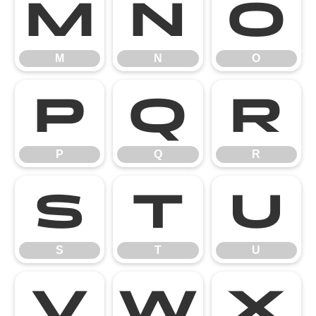
M
N
O
M
N
O
P
Q
R
P
Q
R
S
T
U
S
T
U
V
W
X