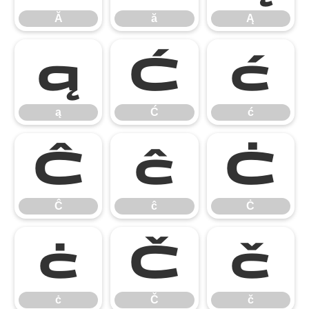
Ă
ă
Ą
ą
Ć
ć
ą
Ć
ć
Ĉ
ĉ
Ċ
Ĉ
ĉ
Ċ
ċ
Č
č
ċ
Č
č