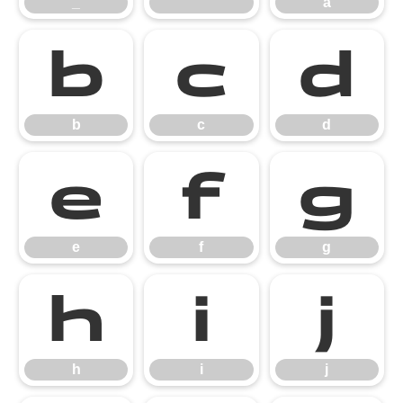
_
`
a
b
c
d
b
c
d
e
f
g
e
f
g
h
i
j
h
i
j