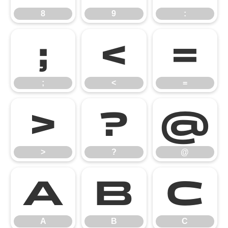
8
9
:
;
<
=
;
<
=
>
?
@
>
?
@
A
B
C
A
B
C