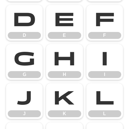
D
E
F
D
E
F
G
H
I
G
H
I
J
K
L
J
K
L