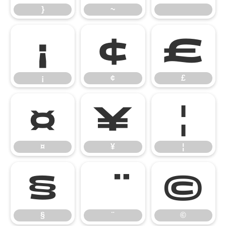
}
~
¡
¢
£
¡
¢
£
¤
¥
¦
¤
¥
¦
§
©
§
¨
©