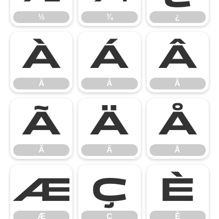
½
¾
¿
À
Á
Â
À
Á
Â
Ã
Ä
Å
Ã
Ä
Å
Æ
Ç
È
Æ
Ç
È