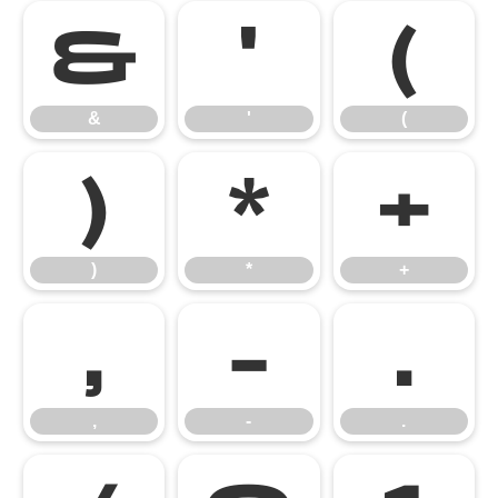
&
'
(
&
'
(
)
*
+
)
*
+
,
-
.
,
-
.