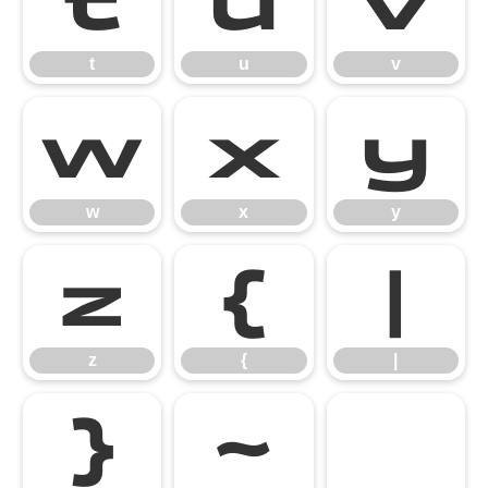
t
u
v
t
u
v
w
x
y
w
x
y
z
{
|
z
{
|
}
~