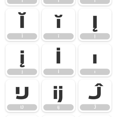
ĩ
Ī
ī
Ĭ
ĭ
Į
Ĭ
ĭ
Į
į
İ
ı
į
İ
ı
Ĳ
ĳ
Ĵ
Ĳ
ĳ
Ĵ