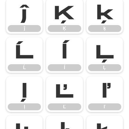
ĵ
Ķ
ķ
ĵ
Ķ
ķ
Ĺ
ĺ
Ļ
Ĺ
ĺ
Ļ
ļ
Ľ
ľ
ļ
Ľ
ľ