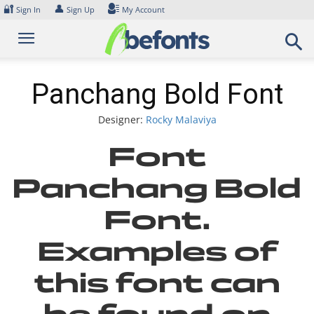
Skip
🔐
👤
Sign In
Sign Up
My Account
to
content
Panchang Bold Font
Designer:
Rocky Malaviya
Font
Panchang Bold
Font.
Examples of
this font can