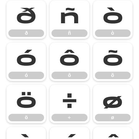
ð
ñ
ò
ð
ñ
ò
ó
ô
õ
ó
ô
õ
ö
÷
ø
ö
÷
ø