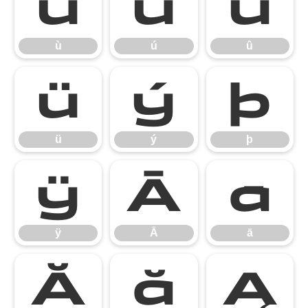
ù
ú
û
ù
ú
û
ü
ý
þ
ü
ý
þ
ÿ
Ā
ā
ÿ
Ā
ā
Ă
ă
Ą