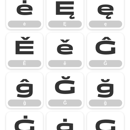
ė
Ę
ę
ė
Ę
ę
Ě
ě
Ĝ
Ě
ě
Ĝ
ĝ
Ğ
ğ
ĝ
Ğ
ğ
Ġ
ġ
Ģ