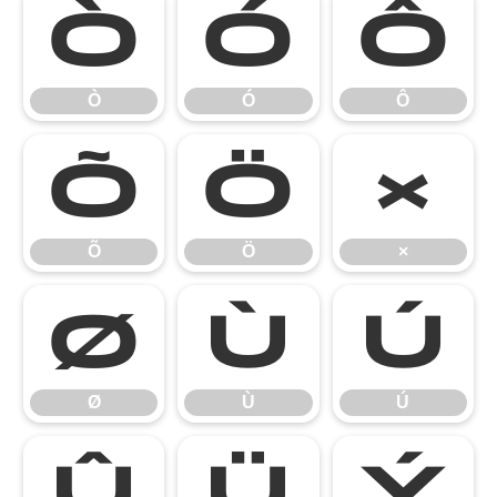
Ò
Ó
Ô
Ò
Ó
Ô
Õ
Ö
×
Õ
Ö
×
Ø
Ù
Ú
Ø
Ù
Ú
Û
Ü
Ý