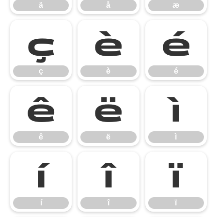
ä
å
æ
ç
è
é
ç
è
é
ê
ë
ì
ê
ë
ì
í
î
ï
í
î
ï