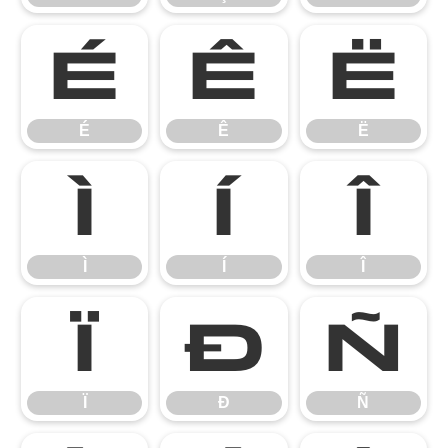
É
Ê
Ë
É
Ê
Ë
Ì
Í
Î
Ì
Í
Î
Ï
Ð
Ñ
Ï
Ð
Ñ