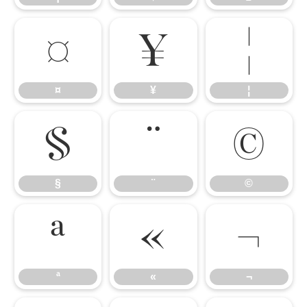
¤
¥
¦
¤
¥
¦
§
¨
©
§
¨
©
ª
«
¬
ª
«
¬