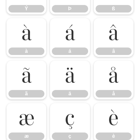
Ý
Þ
ß
à
á
â
à
á
â
ã
ä
å
ã
ä
å
æ
ç
è
æ
ç
è