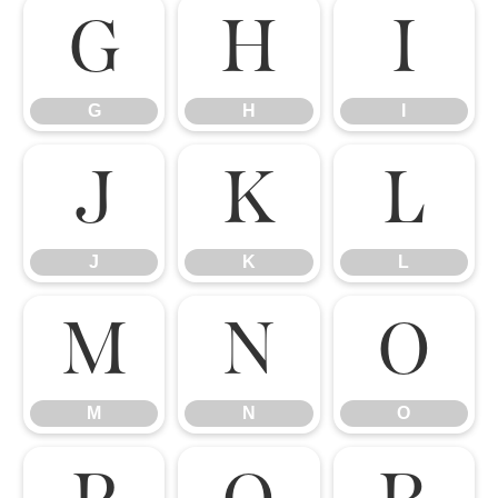
G
H
I
G
H
I
J
K
L
J
K
L
M
N
O
M
N
O