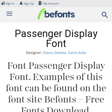
Skip
🔐
👤
Sign In
Sign Up
My Account
to
content
Passenger Display
Font
Designer:
Diana Ovezea, Samo Acko
Font Passenger Display
Font. Examples of this
font can be found on the
font site Befonts – Free
Fonts Download,