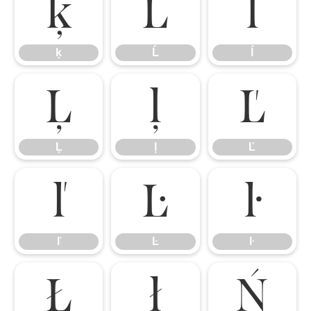
ķ
Ĺ
ĺ
ķ
Ĺ
ĺ
Ļ
ļ
Ľ
Ļ
ļ
Ľ
ľ
Ŀ
ŀ
ľ
Ŀ
ŀ
Ł
ł
Ń