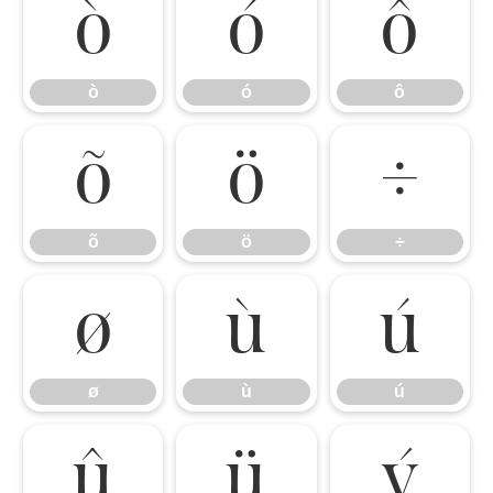
ò
ó
ô
ò
ó
ô
õ
ö
÷
õ
ö
÷
ø
ù
ú
ø
ù
ú
û
ü
ý