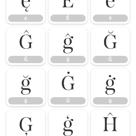
ę
Ě
ě
ę
Ě
ě
Ĝ
ĝ
Ğ
Ĝ
ĝ
Ğ
ğ
Ġ
ġ
ğ
Ġ
ġ
Ģ
ģ
Ĥ