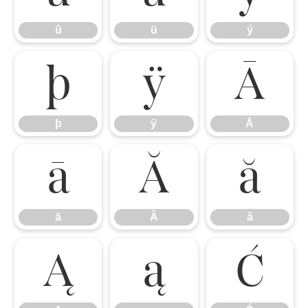
û
ü
ý
þ
ÿ
Ā
þ
ÿ
Ā
ā
Ă
ă
ā
Ă
ă
Ą
ą
Ć