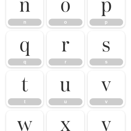
n
o
p
n
o
p
q
r
s
q
r
s
t
u
v
t
u
v
w
x
y