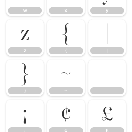
w
x
y
z
{
|
z
{
|
}
~
}
~
¡
¢
£
¡
¢
£