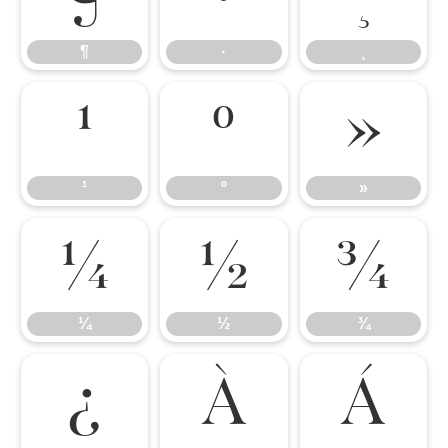
¶
·
¸
¹
º
»
¹
º
»
¼
½
¾
¼
½
¾
¿
À
Á