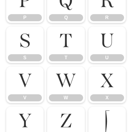
P
Q
R
P
Q
R
S
T
U
S
T
U
V
W
X
V
W
X
Y
Z
[