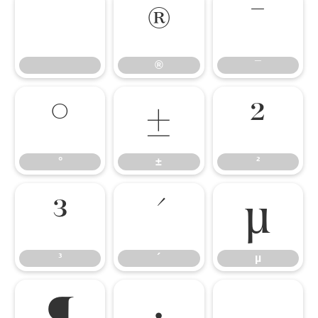
®
¯
®
¯
°
±
²
°
±
²
³
´
µ
³
´
µ
¶
·
¸