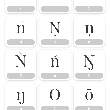
Ł
ł
Ń
ń
Ņ
ņ
ń
Ņ
ņ
Ň
ň
Ŋ
Ň
ň
Ŋ
ŋ
Ō
ō
ŋ
Ō
ō