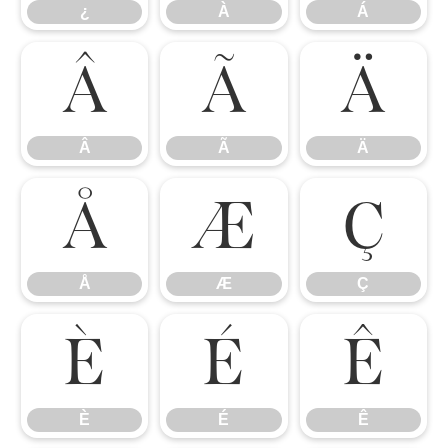
¿
À
Á
Â
Ã
Ä
Â
Ã
Ä
Å
Æ
Ç
Å
Æ
Ç
È
É
Ê
È
É
Ê