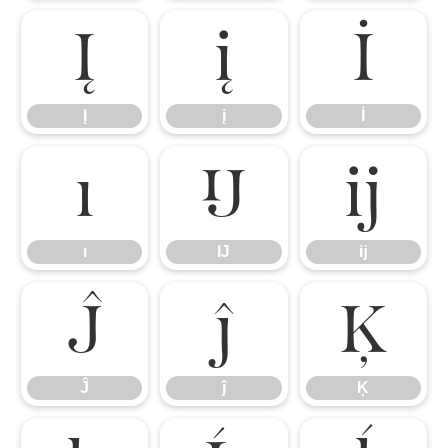
Į
į
İ
Į
į
İ
ı
Ĳ
ĳ
ı
Ĳ
ĳ
Ĵ
ĵ
Ķ
Ĵ
ĵ
Ķ