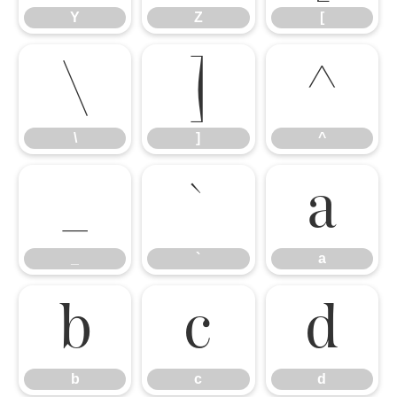
Y
Z
[
\
]
^
\
]
^
_
`
a
_
`
a
b
c
d
b
c
d