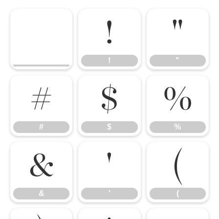
!
"
!
"
#
$
%
#
$
%
&
'
(
&
'
(