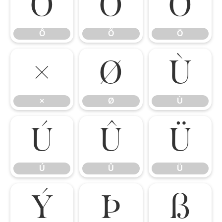
Ô
Õ
Ö
Ô
Õ
Ö
×
Ø
Ù
×
Ø
Ù
Ú
Û
Ü
Ú
Û
Ü
Ý
Þ
ß