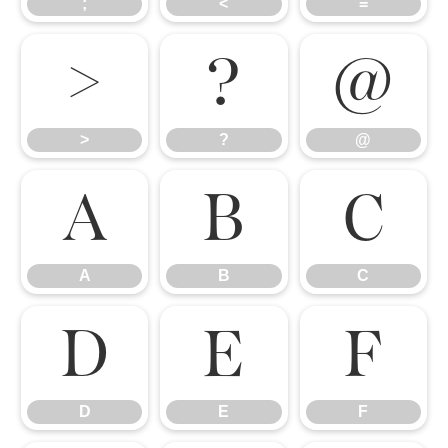
;
<
=
>
?
@
>
?
@
A
B
C
A
B
C
D
E
F
D
E
F