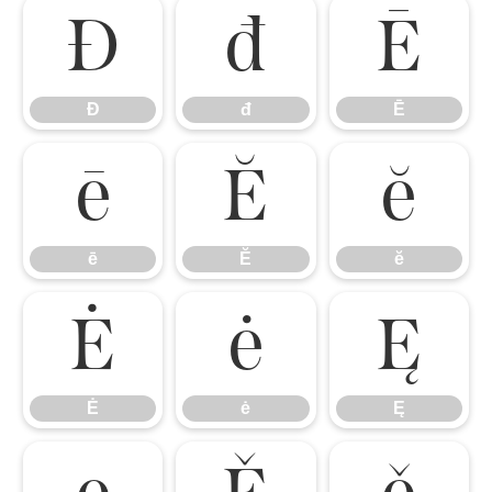
Đ
đ
Ē
Đ
đ
Ē
ē
Ĕ
ĕ
ē
Ĕ
ĕ
Ė
ė
Ę
Ė
ė
Ę