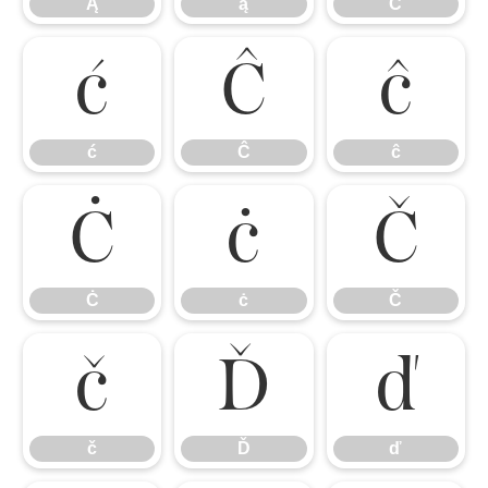
Ą
ą
Ć
ć
Ĉ
ĉ
ć
Ĉ
ĉ
Ċ
ċ
Č
Ċ
ċ
Č
č
Ď
ď
č
Ď
ď