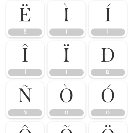
Ë
Ì
Í
Ë
Ì
Í
Î
Ï
Ð
Î
Ï
Ð
Ñ
Ò
Ó
Ñ
Ò
Ó