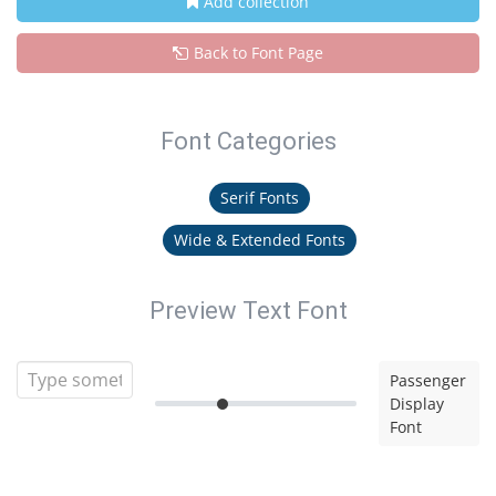
Add collection
Back to Font Page
Font Categories
Serif Fonts
Wide & Extended Fonts
Preview Text Font
Passenger
Display
Font