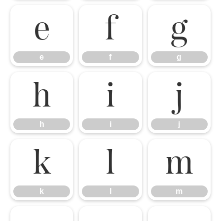
e
f
g
e
f
g
h
i
j
h
i
j
k
l
m
k
l
m