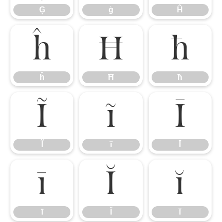
Ģ
ģ
Ĥ
ĥ
Ħ
ħ
ĥ
Ħ
ħ
Ĩ
ĩ
Ī
Ĩ
ĩ
Ī
ī
Ĭ
ĭ
ī
Ĭ
ĭ