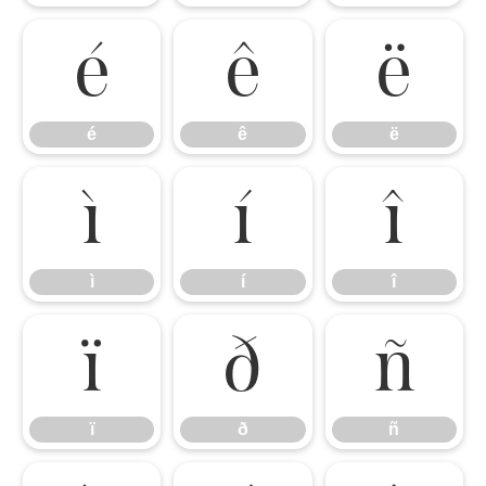
é
ê
ë
é
ê
ë
ì
í
î
ì
í
î
ï
ð
ñ
ï
ð
ñ