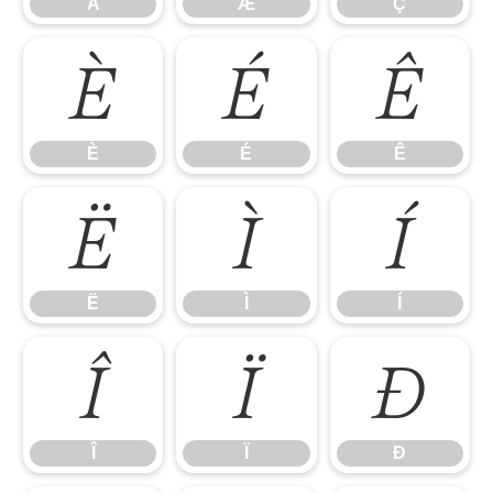
Å
Æ
Ç
È
É
Ê
È
É
Ê
Ë
Ì
Í
Ë
Ì
Í
Î
Ï
Ð
Î
Ï
Ð