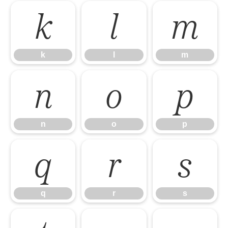
k
l
m
k
l
m
n
o
p
n
o
p
q
r
s
q
r
s