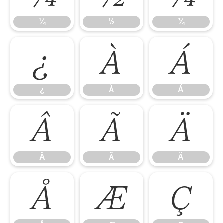
¼
½
¾
¿
À
Á
¿
À
Á
Â
Ã
Ä
Â
Ã
Ä
Å
Æ
Ç