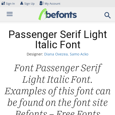
Skip
🔐
👤
Sign In
Sign Up
My Account
to
content
Passenger Serif Light
Italic Font
Designer:
Diana Ovezea, Samo Acko
Font Passenger Serif
Light Italic Font.
Examples of this font can
be found on the font site
Befonts – Free Fonts