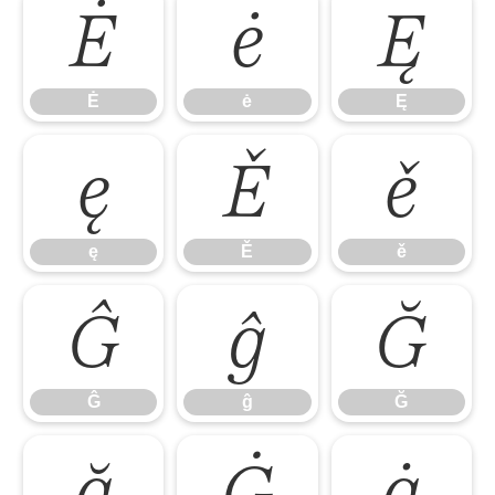
Ė
ė
Ę
Ė
ė
Ę
ę
Ě
ě
ę
Ě
ě
Ĝ
ĝ
Ğ
Ĝ
ĝ
Ğ
ğ
Ġ
ġ