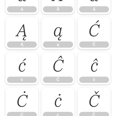
ā
Ă
ă
Ą
ą
Ć
Ą
ą
Ć
ć
Ĉ
ĉ
ć
Ĉ
ĉ
Ċ
ċ
Č
Ċ
ċ
Č