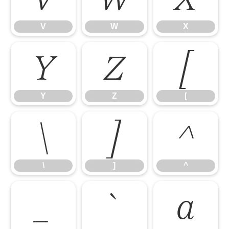
V
W
X
Y
Z
[
Y
Z
[
\
]
^
\
]
^
_
`
a