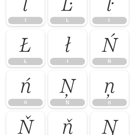
ľ
Ŀ
ŀ
ľ
Ŀ
ŀ
Ł
ł
Ń
Ł
ł
Ń
ń
Ņ
ņ
ń
Ņ
ņ
Ň
ň
Ŋ