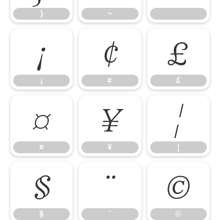
}
~
¡
¢
£
¡
¢
£
¤
¥
¦
¤
¥
¦
§
¨
©
§
¨
©