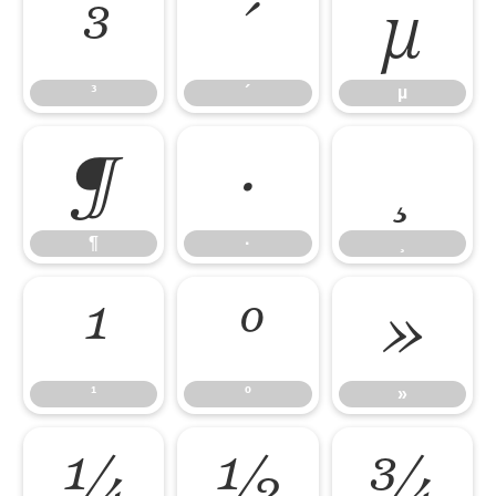
³
´
µ
³
´
µ
¶
·
¸
¶
·
¸
¹
º
»
¹
º
»
¼
½
¾