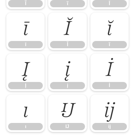
Ĩ
ĩ
Ī
ī
Ĭ
ĭ
ī
Ĭ
ĭ
Į
į
İ
Į
į
İ
ı
Ĳ
ĳ
ı
Ĳ
ĳ