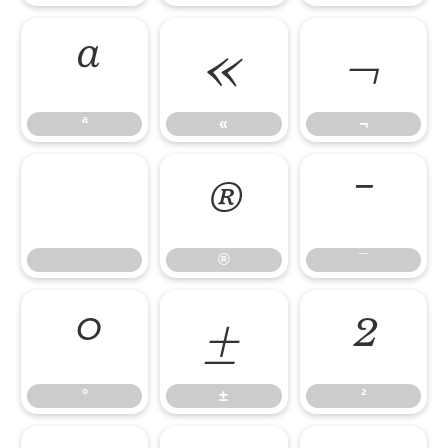
ª
«
¬
ª
«
¬
®
¯
®
¯
°
±
²
°
±
²