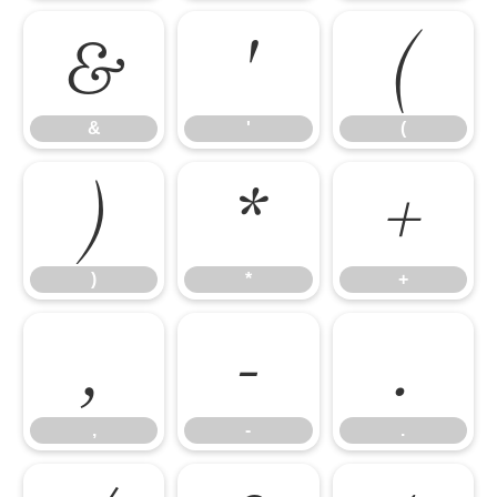
&
'
(
&
'
(
)
*
+
)
*
+
,
-
.
,
-
.