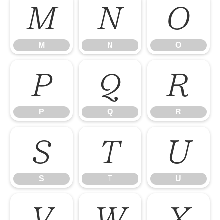
M
N
O
M
N
O
P
Q
R
P
Q
R
S
T
U
S
T
U
V
W
X