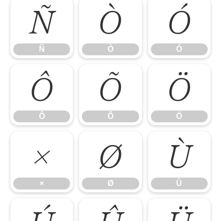
Ñ
Ò
Ó
Ñ
Ò
Ó
Ô
Õ
Ö
Ô
Õ
Ö
×
Ø
Ù
×
Ø
Ù