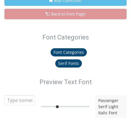
Add collection
Back to Font Page
Font Categories
Font Categories
Serif Fonts
Preview Text Font
Passenger
Serif Light
Italic Font