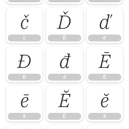
č
Ď
ď
č
Ď
ď
Đ
đ
Ē
Đ
đ
Ē
ē
Ĕ
ĕ
ē
Ĕ
ĕ