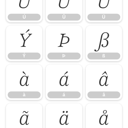
Ú
Û
Ü
Ú
Û
Ü
Ý
Þ
ß
Ý
Þ
ß
à
á
â
à
á
â
ã
ä
å