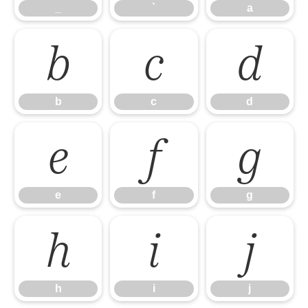
_
`
a
b
c
d
b
c
d
e
f
g
e
f
g
h
i
j
h
i
j