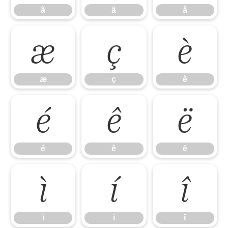
ã
ä
å
æ
ç
è
æ
ç
è
é
ê
ë
é
ê
ë
ì
í
î
ì
í
î