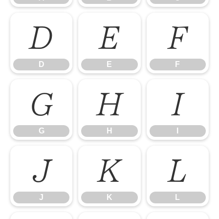
D
E
F
D
E
F
G
H
I
G
H
I
J
K
L
J
K
L