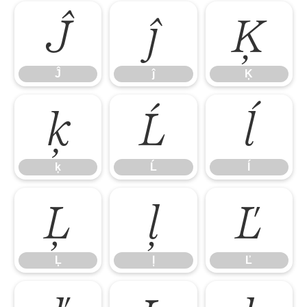
Ĵ
ĵ
Ķ
Ĵ
ĵ
Ķ
ķ
Ĺ
ĺ
ķ
Ĺ
ĺ
Ļ
ļ
Ľ
Ļ
ļ
Ľ