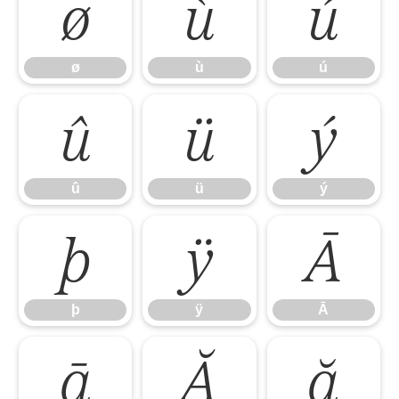
ø
ù
ú
ø
ù
ú
û
ü
ý
û
ü
ý
þ
ÿ
Ā
þ
ÿ
Ā
ā
Ă
ă