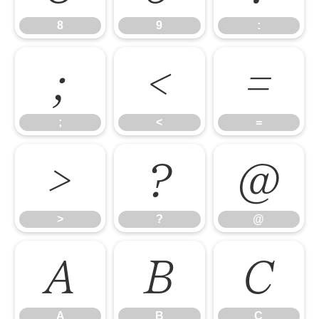
8
9
:
;
<
=
;
<
=
>
?
@
>
?
@
A
B
C
A
B
C