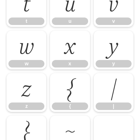
t
u
v
t
u
v
w
x
y
w
x
y
z
{
|
z
{
|
}
~