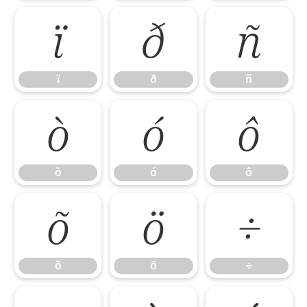
ï
ð
ñ
ï
ð
ñ
ò
ó
ô
ò
ó
ô
õ
ö
÷
õ
ö
÷