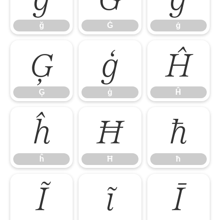
ğ
Ġ
ġ
Ģ
ģ
Ĥ
Ģ
ģ
Ĥ
ĥ
Ħ
ħ
ĥ
Ħ
ħ
Ĩ
ĩ
Ī