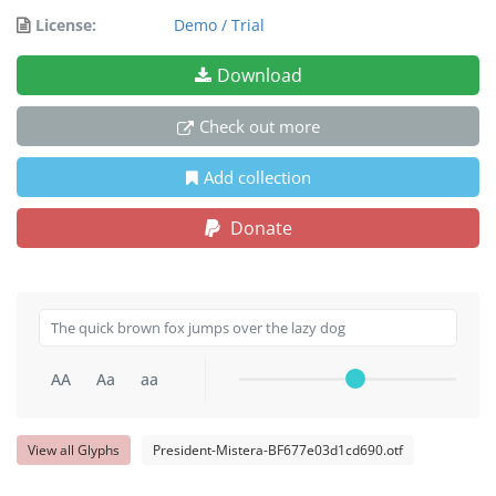
License:
Demo / Trial
Download
Check out more
Add collection
Donate
AA
Aa
aa
View all Glyphs
President-Mistera-BF677e03d1cd690.otf