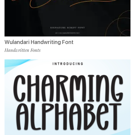
Wulandari Handwriting Font
Handwritten Fonts