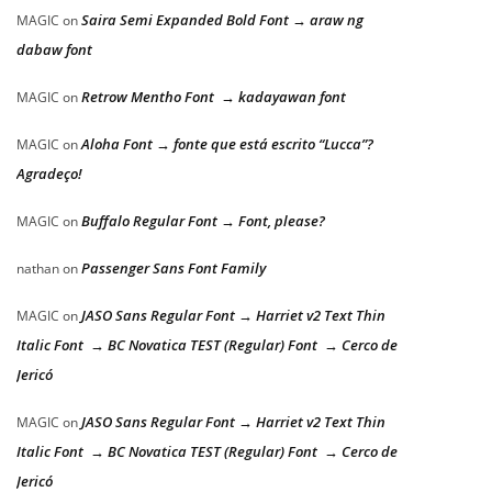
Saira Semi Expanded Bold Font → araw ng
MAGIC
on
dabaw font
Retrow Mentho Font → kadayawan font
MAGIC
on
Aloha Font → fonte que está escrito “Lucca”?
MAGIC
on
Agradeço!
Buffalo Regular Font → Font, please?
MAGIC
on
Passenger Sans Font Family
nathan
on
JASO Sans Regular Font → Harriet v2 Text Thin
MAGIC
on
Italic Font → BC Novatica TEST (Regular) Font → Cerco de
Jericó
JASO Sans Regular Font → Harriet v2 Text Thin
MAGIC
on
Italic Font → BC Novatica TEST (Regular) Font → Cerco de
Jericó