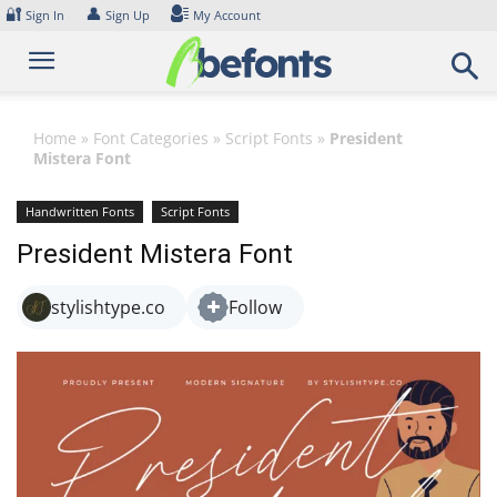
Skip
🔐
👤
Sign In
Sign Up
My Account
to
content
Home
»
Font Categories
»
Script Fonts
»
President
Mistera Font
Handwritten Fonts
Script Fonts
President Mistera Font
stylishtype.co
Follow