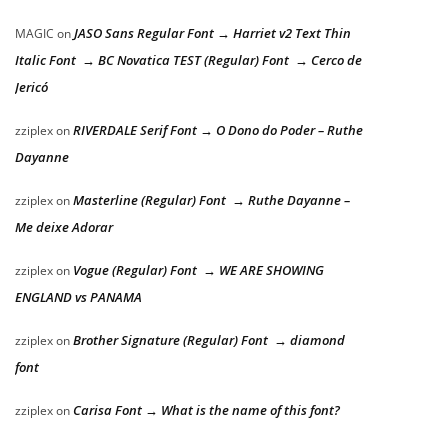
JASO Sans Regular Font → Harriet v2 Text Thin
MAGIC
on
Italic Font → BC Novatica TEST (Regular) Font → Cerco de
Jericó
RIVERDALE Serif Font → O Dono do Poder – Ruthe
zziplex
on
Dayanne
Masterline (Regular) Font → Ruthe Dayanne –
zziplex
on
Me deixe Adorar
Vogue (Regular) Font → WE ARE SHOWING
zziplex
on
ENGLAND vs PANAMA
Brother Signature (Regular) Font → diamond
zziplex
on
font
Carisa Font → What is the name of this font?
zziplex
on