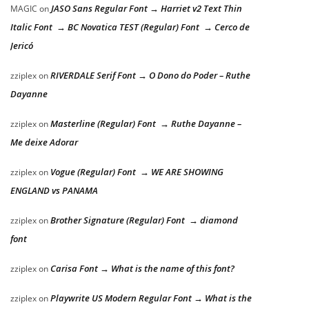
JASO Sans Regular Font → Harriet v2 Text Thin
MAGIC
on
Italic Font → BC Novatica TEST (Regular) Font → Cerco de
Jericó
RIVERDALE Serif Font → O Dono do Poder – Ruthe
zziplex
on
Dayanne
Masterline (Regular) Font → Ruthe Dayanne –
zziplex
on
Me deixe Adorar
Vogue (Regular) Font → WE ARE SHOWING
zziplex
on
ENGLAND vs PANAMA
Brother Signature (Regular) Font → diamond
zziplex
on
font
Carisa Font → What is the name of this font?
zziplex
on
Playwrite US Modern Regular Font → What is the
zziplex
on