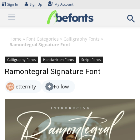
Skip
🔐
👤
Sign In
Sign Up
My Account
to
content
Home
»
Font Categories
»
Calligraphy Fonts
»
Ramontegral Signature Font
Calligraphy Fonts
Handwritten Fonts
Script Fonts
Ramontegral Signature Font
letternity
Follow