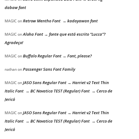
dabaw font
Retrow Mentho Font → kadayawan font
MAGIC
on
Aloha Font → fonte que está escrito “Lucca”?
MAGIC
on
Agradeço!
Buffalo Regular Font → Font, please?
MAGIC
on
Passenger Sans Font Family
nathan
on
JASO Sans Regular Font → Harriet v2 Text Thin
MAGIC
on
Italic Font → BC Novatica TEST (Regular) Font → Cerco de
Jericó
JASO Sans Regular Font → Harriet v2 Text Thin
MAGIC
on
Italic Font → BC Novatica TEST (Regular) Font → Cerco de
Jericó