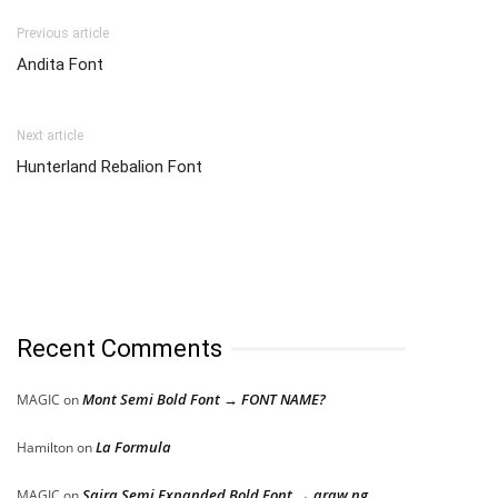
Previous article
Andita Font
Next article
Hunterland Rebalion Font
Recent Comments
Mont Semi Bold Font → FONT NAME?
MAGIC
on
La Formula
Hamilton
on
Saira Semi Expanded Bold Font → araw ng
MAGIC
on