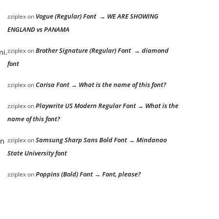
Vogue (Regular) Font → WE ARE SHOWING
zziplex
on
ENGLAND vs PANAMA
Brother Signature (Regular) Font → diamond
zziplex
on
mi.
font
Carisa Font → What is the name of this font?
zziplex
on
Playwrite US Modern Regular Font → What is the
zziplex
on
name of this font?
Samsung Sharp Sans Bold Font → Mindanao
zziplex
on
an
State University font
Poppins (Bold) Font → Font, please?
zziplex
on