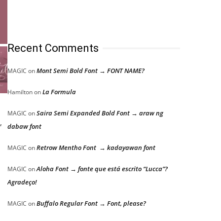
Recent Comments
Mont Semi Bold Font → FONT NAME?
MAGIC
on
La Formula
Hamilton
on
Saira Semi Expanded Bold Font → araw ng
MAGIC
on
,
dabaw font
Retrow Mentho Font → kadayawan font
MAGIC
on
Aloha Font → fonte que está escrito “Lucca”?
MAGIC
on
Agradeço!
Buffalo Regular Font → Font, please?
MAGIC
on