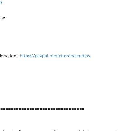
t/
nse
donation :
https://paypal.me/letterenastudios
=================================