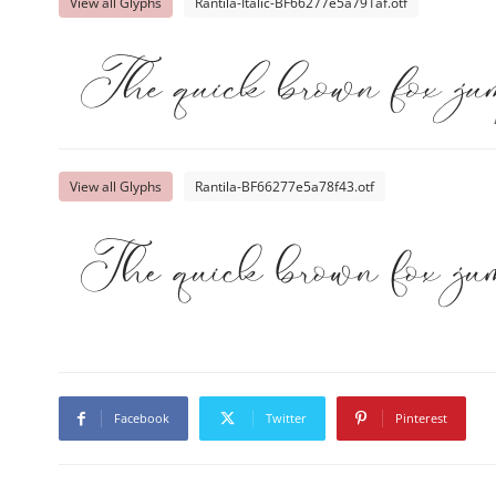
View all Glyphs
Rantila-Italic-BF66277e5a791af.otf
The quick brown fox jum
View all Glyphs
Rantila-BF66277e5a78f43.otf
The quick brown fox jum
Facebook
Twitter
Pinterest