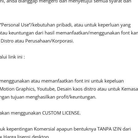
ini, anda dianggap mengerti dan menyetujui semua syarat dan
“Personal Use”/kebutuhan pribadi, atau untuk keperluan yang
fit atau keuntungan dari hasil memanfaatkan/menggunakan font ka
, Distro atau Perusahaan/Korporasi.
i link ini :
 menggunakan atau memanfaatkan font ini untuk kepeluan
o, Motion Graphics, Youtube, Desain kaos distro atau untuk Kemas
engan tujuan menghasilkan profit/keuntungan.
ilakan menggunakan CUSTOM LICENSE.
ntuk kepentingan Komersial apapun bentuknya TANPA IZIN dari
 Harga lisensi desktop.