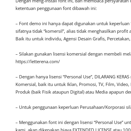
Dengan meng-install font ini, dan membaca persyaratan 
ketentuan penggunaan font dibawah ini:
– Font demo ini hanya dapat digunakan untuk keperluan 
sifatnya tidak “komersil”, alias tidak menghasilkan pro
Baik itu untuk individu, Agensi Desain Grafis, Percetakan
– Silakan gunakan lisensi komersial dengan membeli melalu
https://letterena.com/
– Dengan hanya lisensi “Personal Use”, DILARANG KERAS
Komersial, baik itu untuk Iklan, Promosi, TV, Film, Vide
Produk (baik Fisik ataupun Digital) atau Media apapun d
– Untuk penggunaan keperluan Perusahaan/Korporasi s
– Menggunakan font ini dengan lisensi “Personal Use” u
kami, akan dikenakan biaya EXTENDED LICENSE atau 100x