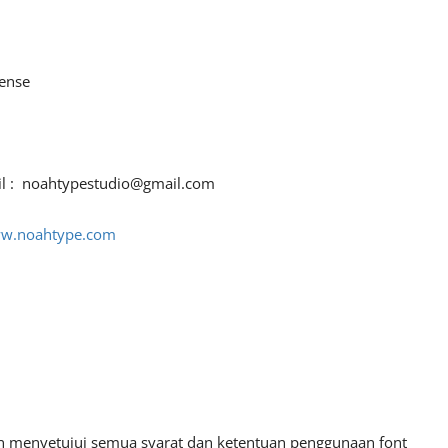
cense
il :
noahtypestudio@gmail.com
ww.noahtype.com
an menyetujui semua syarat dan ketentuan penggunaan font