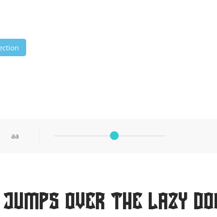
ection
aa
 jumps over the lazy do