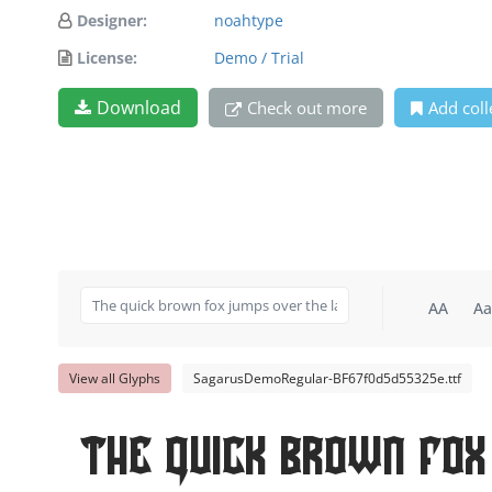
Designer:
noahtype
License:
Demo / Trial
Download
Check out more
Add coll
AA
Aa
View all Glyphs
SagarusDemoRegular-BF67f0d5d55325e.ttf
The quick brown fox