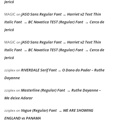
Jericó
JASO Sans Regular Font → Harriet v2 Text Thin
MAGIC
on
Italic Font → BC Novatica TEST (Regular) Font → Cerco de
Jericó
JASO Sans Regular Font → Harriet v2 Text Thin
MAGIC
on
Italic Font → BC Novatica TEST (Regular) Font → Cerco de
Jericó
RIVERDALE Serif Font → O Dono do Poder – Ruthe
zziplex
on
Dayanne
Masterline (Regular) Font → Ruthe Dayanne –
zziplex
on
Me deixe Adorar
Vogue (Regular) Font → WE ARE SHOWING
zziplex
on
ENGLAND vs PANAMA