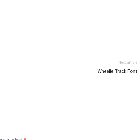
Next article
Wheelie Track Font
 are marked
*