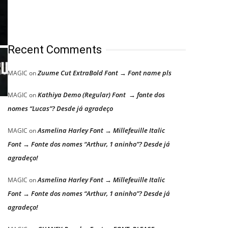
Recent Comments
Zuume Cut ExtraBold Font → Font name pls
MAGIC
on
Kathiya Demo (Regular) Font → fonte dos
MAGIC
on
nomes “Lucas”? Desde já agradeço
Asmelina Harley Font → Millefeuille Italic
MAGIC
on
Font → Fonte dos nomes “Arthur, 1 aninho”? Desde já
agradeço!
Asmelina Harley Font → Millefeuille Italic
MAGIC
on
Font → Fonte dos nomes “Arthur, 1 aninho”? Desde já
agradeço!