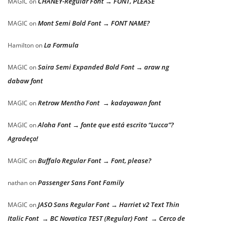
CHANEY-Regular Font → FONT, PLEASE
MAGIC
on
Mont Semi Bold Font → FONT NAME?
MAGIC
on
La Formula
Hamilton
on
Saira Semi Expanded Bold Font → araw ng
MAGIC
on
dabaw font
Retrow Mentho Font → kadayawan font
MAGIC
on
Aloha Font → fonte que está escrito “Lucca”?
MAGIC
on
Agradeço!
Buffalo Regular Font → Font, please?
MAGIC
on
Passenger Sans Font Family
nathan
on
JASO Sans Regular Font → Harriet v2 Text Thin
MAGIC
on
Italic Font → BC Novatica TEST (Regular) Font → Cerco de