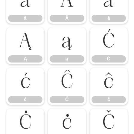
ā
Ă
ă
ā
Ă
ă
Ą
ą
Ć
Ą
ą
Ć
ć
Ĉ
ĉ
ć
Ĉ
ĉ
Ċ
ċ
Č