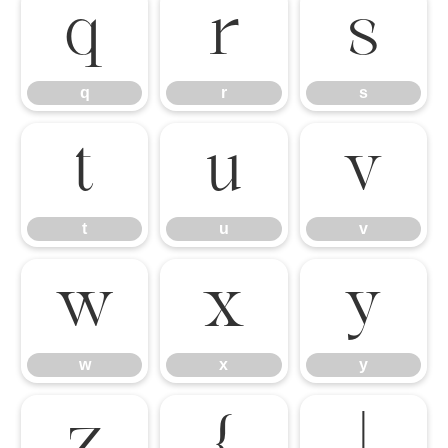
q
r
s
q
r
s
t
u
v
t
u
v
w
x
y
w
x
y
z
{
|