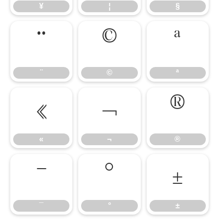
¥
¦
§
¨
©
ª
¨
©
ª
«
¬
®
«
¬
®
¯
°
±
¯
°
±