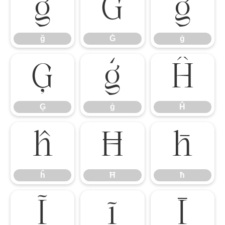
ğ
Ġ
ġ
ğ
Ġ
ġ
Ģ
ģ
Ĥ
Ģ
ģ
Ĥ
ĥ
Ħ
ħ
ĥ
Ħ
ħ
Ĩ
ĩ
Ī