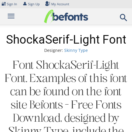
Skip
🔐
👤
Sign In
Sign Up
My Account
to
content
ShockaSerif-Light Font
Designer:
Skinny Type
Font ShockaSerif-Light
Font. Examples of this font
can be found on the font
site Befonts – Free Fonts
Download, designed by