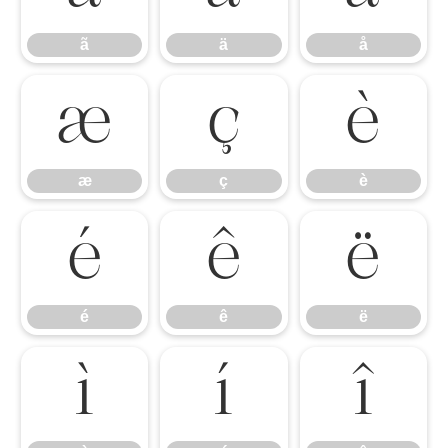
ã
ä
å
æ
ç
è
æ
ç
è
é
ê
ë
é
ê
ë
ì
í
î