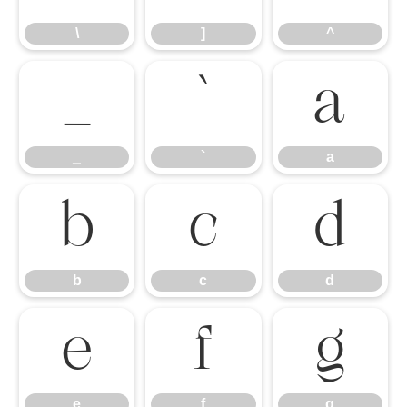
\
]
^
_
`
a
_
`
a
b
c
d
b
c
d
e
f
g
e
f
g