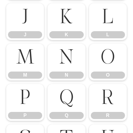
J
K
L
J
K
L
M
N
O
M
N
O
P
Q
R
P
Q
R