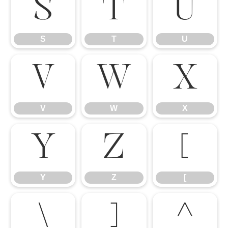
S
T
U
S
T
U
V
W
X
V
W
X
Y
Z
[
Y
Z
[
\
]
^