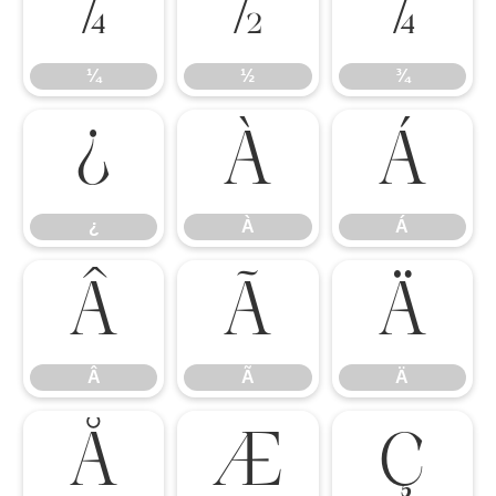
¼
½
¾
¼
½
¾
¿
À
Á
¿
À
Á
Â
Ã
Ä
Â
Ã
Ä
Å
Æ
Ç