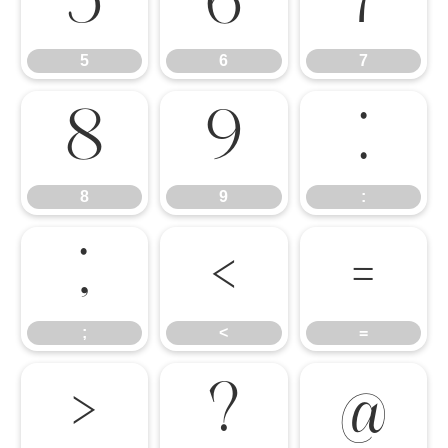
5
6
7
5
6
7
8
9
:
8
9
:
;
<
=
;
<
=
>
?
@