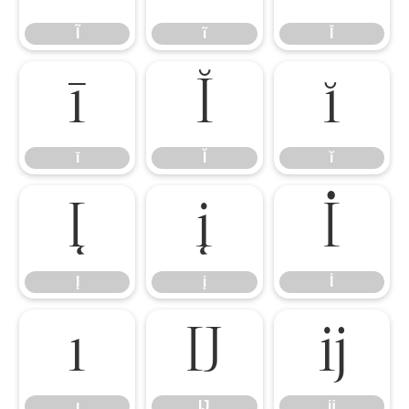
Ĩ
ĩ
Ī
ī
Ĭ
ĭ
ī
Ĭ
ĭ
Į
į
İ
Į
į
İ
ı
Ĳ
ĳ
ı
Ĳ
ĳ