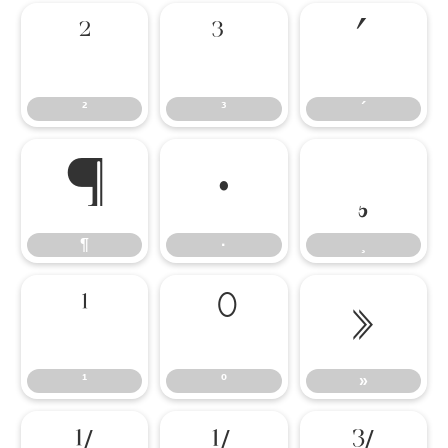
²
³
´
²
³
´
¶
·
¸
¶
·
¸
¹
º
»
¹
º
»