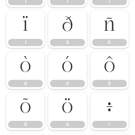
ì
í
î
ï
ð
ñ
ï
ð
ñ
ò
ó
ô
ò
ó
ô
õ
ö
÷
õ
ö
÷