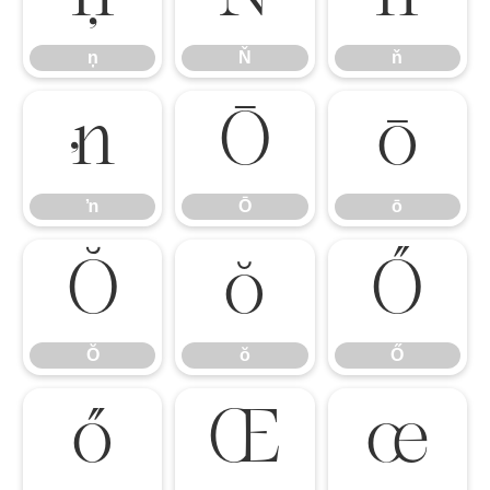
ņ
Ň
ň
ŉ
Ō
ō
ŉ
Ō
ō
Ŏ
ŏ
Ő
Ŏ
ŏ
Ő
ő
Œ
œ