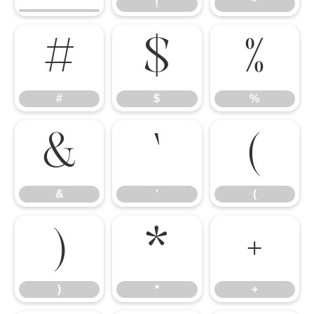
!
"
#
$
%
#
$
%
&
'
(
&
'
(
)
*
+
)
*
+