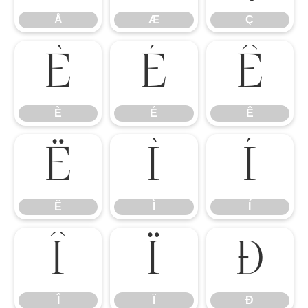
Å
Æ
Ç
È
É
Ê
È
É
Ê
Ë
Ì
Í
Ë
Ì
Í
Î
Ï
Ð
Î
Ï
Ð