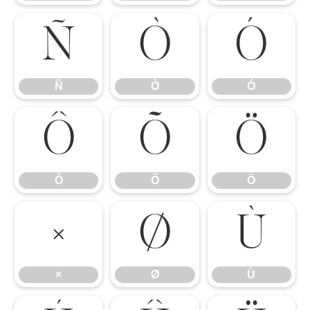
Ñ
Ò
Ó
Ñ
Ò
Ó
Ô
Õ
Ö
Ô
Õ
Ö
×
Ø
Ù
×
Ø
Ù