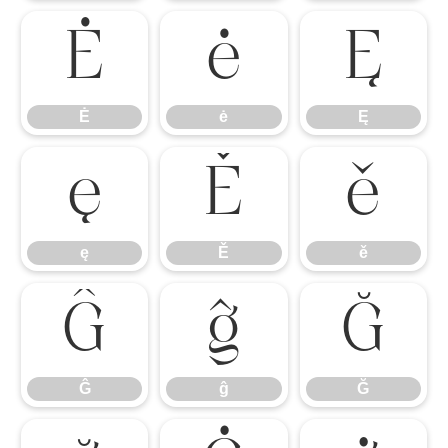
Ė
ė
Ę
Ė
ė
Ę
ę
Ě
ě
ę
Ě
ě
Ĝ
ĝ
Ğ
Ĝ
ĝ
Ğ