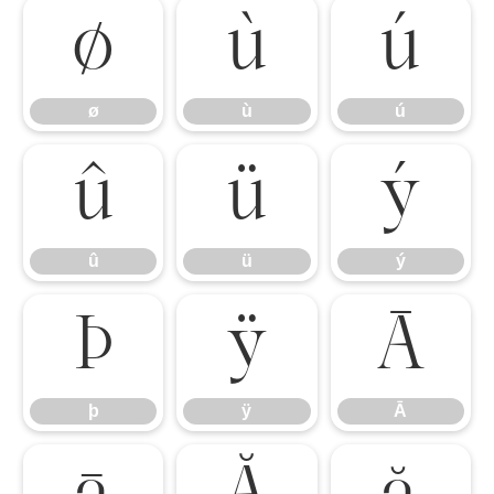
ø
ù
ú
ø
ù
ú
û
ü
ý
û
ü
ý
þ
ÿ
Ā
þ
ÿ
Ā