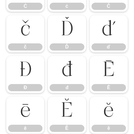
Ċ
ċ
Č
č
Ď
ď
č
Ď
ď
Đ
đ
Ē
Đ
đ
Ē
ē
Ĕ
ĕ
ē
Ĕ
ĕ