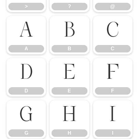
>
?
@
A
B
C
A
B
C
D
E
F
D
E
F
G
H
I
G
H
I