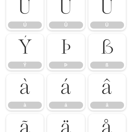
Ú
Û
Ü
Ú
Û
Ü
Ý
Þ
ß
Ý
Þ
ß
à
á
â
à
á
â
ã
ä
å