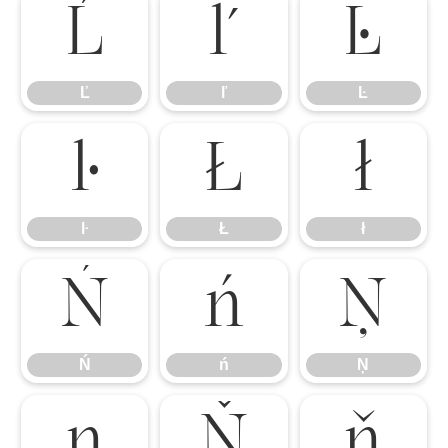
Ľ
ľ
Ŀ
Ľ
ľ
Ŀ
ŀ
Ł
ł
ŀ
Ł
ł
Ń
ń
Ņ
Ń
ń
Ņ
ņ
Ň
ň