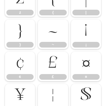
z
{
|
}
~
¡
}
~
¡
¢
£
¤
¢
£
¤
¥
¦
§