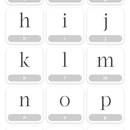
h
i
j
h
i
j
k
l
m
k
l
m
n
o
p
n
o
p