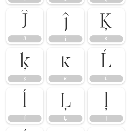
Ĵ
ĵ
Ķ
Ĵ
ĵ
Ķ
ķ
ĸ
Ĺ
ķ
ĸ
Ĺ
ĺ
Ļ
ļ
ĺ
Ļ
ļ