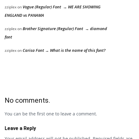
Vogue (Regular) Font → WE ARE SHOWING
zziplex
on
ENGLAND vs PANAMA
Brother Signature (Regular) Font → diamond
zziplex
on
font
Carisa Font → What is the name of this font?
zziplex
on
No comments.
You can be the first one to leave a comment.
Leave a Reply
Your email address will not be published.
Required fields are