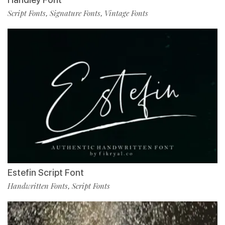
Script Fonts
Signature Fonts
Vintage Fonts
,
,
Estefin Script Font
Handwritten Fonts
Script Fonts
,