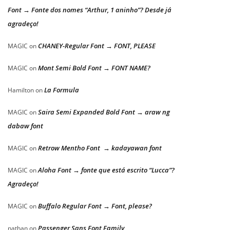
Font → Fonte dos nomes “Arthur, 1 aninho”? Desde já
agradeço!
CHANEY-Regular Font → FONT, PLEASE
MAGIC
on
Mont Semi Bold Font → FONT NAME?
MAGIC
on
La Formula
Hamilton
on
Saira Semi Expanded Bold Font → araw ng
MAGIC
on
dabaw font
Retrow Mentho Font → kadayawan font
MAGIC
on
Aloha Font → fonte que está escrito “Lucca”?
MAGIC
on
Agradeço!
Buffalo Regular Font → Font, please?
MAGIC
on
Passenger Sans Font Family
nathan
on