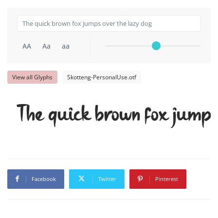
AA
Aa
aa
View all Glyphs
Skotteng-PersonalUse.otf
The quick brown fox jumps
Facebook
Twitter
Pinterest