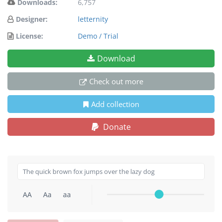
Downloads:
6,757
Designer:
letternity
License:
Demo / Trial
Download
Check out more
Add collection
Donate
AA
Aa
aa