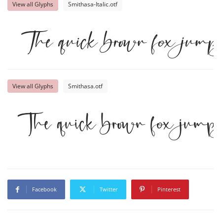
View all Glyphs
Smithasa-Italic.otf
The quick brown fox jumps
View all Glyphs
Smithasa.otf
The quick brown fox jumps
Facebook
Twitter
Pinterest