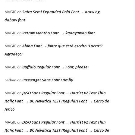
Saira Semi Expanded Bold Font → araw ng
MAGIC
on
dabaw font
Retrow Mentho Font → kadayawan font
MAGIC
on
Aloha Font → fonte que está escrito “Lucca”?
MAGIC
on
Agradeço!
Buffalo Regular Font → Font, please?
MAGIC
on
Passenger Sans Font Family
nathan
on
JASO Sans Regular Font → Harriet v2 Text Thin
MAGIC
on
Italic Font → BC Novatica TEST (Regular) Font → Cerco de
Jericó
JASO Sans Regular Font → Harriet v2 Text Thin
MAGIC
on
Italic Font → BC Novatica TEST (Regular) Font → Cerco de