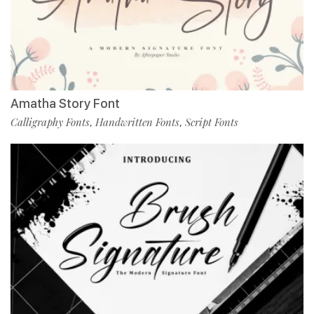
Amatha Story Font
Calligraphy Fonts
Handwritten Fonts
Script Fonts
,
,