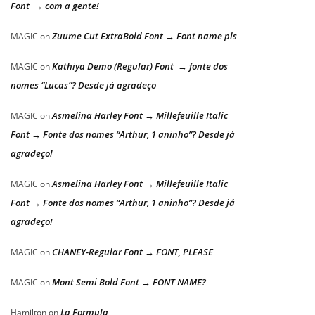
Font → com a gente!
Zuume Cut ExtraBold Font → Font name pls
MAGIC
on
Kathiya Demo (Regular) Font → fonte dos
MAGIC
on
nomes “Lucas”? Desde já agradeço
Asmelina Harley Font → Millefeuille Italic
MAGIC
on
Font → Fonte dos nomes “Arthur, 1 aninho”? Desde já
agradeço!
Asmelina Harley Font → Millefeuille Italic
MAGIC
on
Font → Fonte dos nomes “Arthur, 1 aninho”? Desde já
agradeço!
CHANEY-Regular Font → FONT, PLEASE
MAGIC
on
Mont Semi Bold Font → FONT NAME?
MAGIC
on
La Formula
Hamilton
on