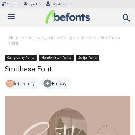
Skip
🔐
👤
Sign In
Sign Up
My Account
to
content
Home
»
Font Categories
»
Calligraphy Fonts
»
Smithasa
Font
Calligraphy Fonts
Handwritten Fonts
Script Fonts
Smithasa Font
letternity
Follow