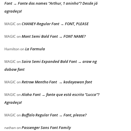
Font → Fonte dos nomes “Arthur, 1 aninho”? Desde já
agradeço!
CHANEY-Regular Font → FONT, PLEASE
MAGIC
on
Mont Semi Bold Font → FONT NAME?
MAGIC
on
La Formula
Hamilton
on
Saira Semi Expanded Bold Font → araw ng
MAGIC
on
dabaw font
Retrow Mentho Font → kadayawan font
MAGIC
on
Aloha Font → fonte que está escrito “Lucca”?
MAGIC
on
Agradeço!
Buffalo Regular Font → Font, please?
MAGIC
on
Passenger Sans Font Family
nathan
on