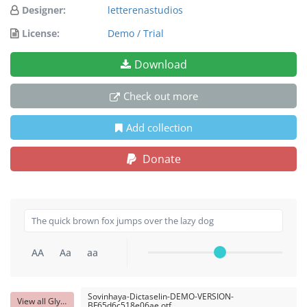
Designer:
letterenastudios
License:
Demo / Trial
Download
Check out more
Add collection
Donate
AA
Aa
aa
Sovinhaya-Dictaselin-DEMO-VERSION-
View all Glyphs
BF65d6c518e06ae.otf