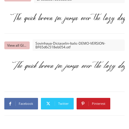
The quick brown fox jumps over the lazy dog
Sovinhaya-Dictaselin-Italic-DEMO-VERSION-
View all Glyphs
BF65d6c518eb054.otf
The quick brown fox jumps over the lazy dog
Facebook
Twitter
Pinterest