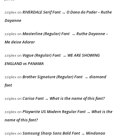
RIVERDALE Serif Font → O Dono do Poder – Ruthe
zziplex
on
Dayanne
Masterline (Regular) Font → Ruthe Dayanne –
zziplex
on
Me deixe Adorar
Vogue (Regular) Font → WE ARE SHOWING
zziplex
on
ENGLAND vs PANAMA
Brother Signature (Regular) Font → diamond
zziplex
on
font
Carisa Font → What is the name of this font?
zziplex
on
Playwrite US Modern Regular Font → What is the
zziplex
on
name of this font?
Samsung Sharp Sans Bold Font → Mindanao
zziplex
on