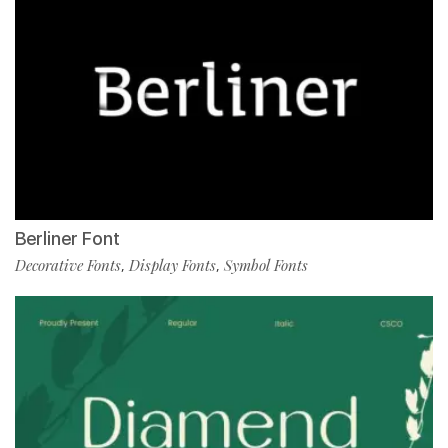
Berliner Font
Decorative Fonts
Display Fonts
Symbol Fonts
,
,