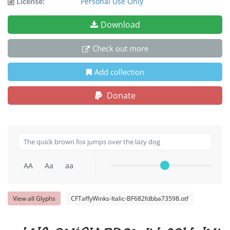
License:
Personal Use Only
Download
Check out more
Add collection
Donate
AA
Aa
aa
View all Glyphs
CFTaffyWinks-Italic-BF682fdbba73598.otf