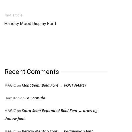
Next article
Handsy Mood Display Font
Recent Comments
Mont Semi Bold Font → FONT NAME?
MAGIC
on
La Formula
Hamilton
on
Saira Semi Expanded Bold Font → araw ng
MAGIC
on
dabaw font
Retrow Mentho Font → kadayawan font
MAGIC
on