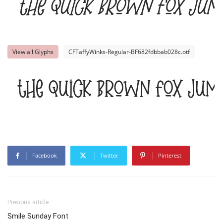
The quick brown fox jump
View all Glyphs
CFTaffyWinks-Regular-BF682fdbbab028c.otf
The quick brown fox jump
Facebook
Twitter
Pinterest
Previous article
Smile Sunday Font