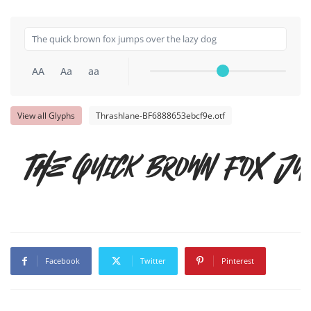
AA
Aa
aa
View all Glyphs
Thrashlane-BF6888653ebcf9e.otf
The quick brown fox j
Facebook
Twitter
Pinterest