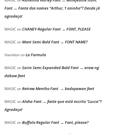
Asmelina Harley Font → Millefeuille Italic
MAGIC
on
Font → Fonte dos nomes “Arthur, 1 aninho”? Desde já
agradeço!
CHANEY-Regular Font → FONT, PLEASE
MAGIC
on
Mont Semi Bold Font → FONT NAME?
MAGIC
on
La Formula
Hamilton
on
Saira Semi Expanded Bold Font → araw ng
MAGIC
on
dabaw font
Retrow Mentho Font → kadayawan font
MAGIC
on
Aloha Font → fonte que está escrito “Lucca”?
MAGIC
on
Agradeço!
Buffalo Regular Font → Font, please?
MAGIC
on