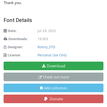
Thank you.
Font Details
Date:
Jul 29, 2025
Downloads:
19,003
Designer:
Ronny_STD
License:
Personal Use Only
Download
Check out more
Add collection
Donate