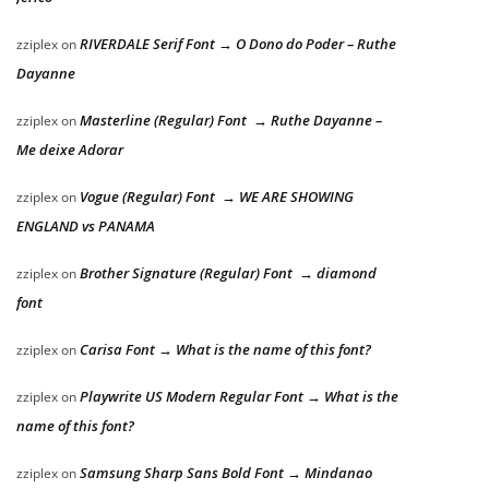
RIVERDALE Serif Font → O Dono do Poder – Ruthe
zziplex
on
Dayanne
Masterline (Regular) Font → Ruthe Dayanne –
zziplex
on
Me deixe Adorar
Vogue (Regular) Font → WE ARE SHOWING
zziplex
on
ENGLAND vs PANAMA
Brother Signature (Regular) Font → diamond
zziplex
on
font
Carisa Font → What is the name of this font?
zziplex
on
Playwrite US Modern Regular Font → What is the
zziplex
on
name of this font?
Samsung Sharp Sans Bold Font → Mindanao
zziplex
on