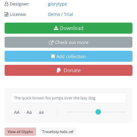
Designer:
glorytype
License:
Demo / Trial
Download
Check out more
Add collection
Donate
AA
Aa
aa
View all Glyphs
Travelisty-Italic.otf