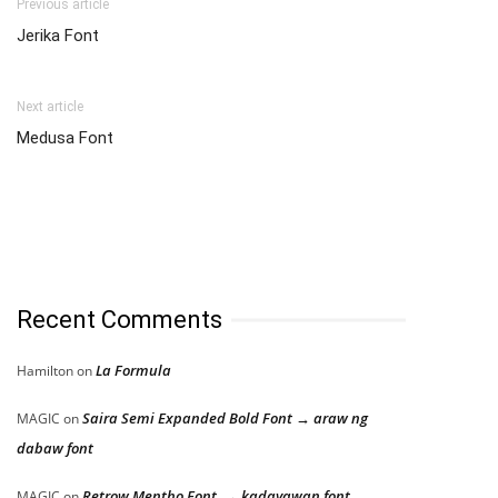
Previous article
Jerika Font
Next article
Medusa Font
Recent Comments
La Formula
Hamilton
on
Saira Semi Expanded Bold Font → araw ng
MAGIC
on
dabaw font
Retrow Mentho Font → kadayawan font
MAGIC
on