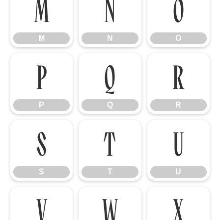
M
N
O
M
N
O
P
Q
R
P
Q
R
S
T
U
S
T
U
V
W
X