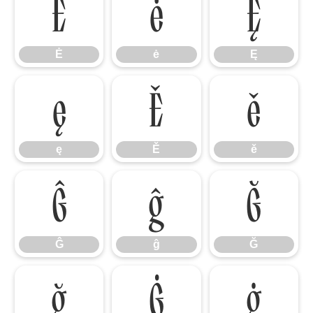
Ė
ė
Ę
Ė
ė
Ę
ę
Ě
ě
ę
Ě
ě
Ĝ
ĝ
Ğ
Ĝ
ĝ
Ğ
ğ
Ġ
ġ