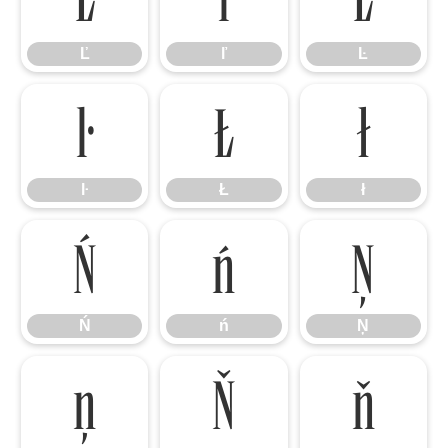
Ľ
ľ
Ŀ
ŀ
Ł
ł
ŀ
Ł
ł
Ń
ń
Ņ
Ń
ń
Ņ
ņ
Ň
ň