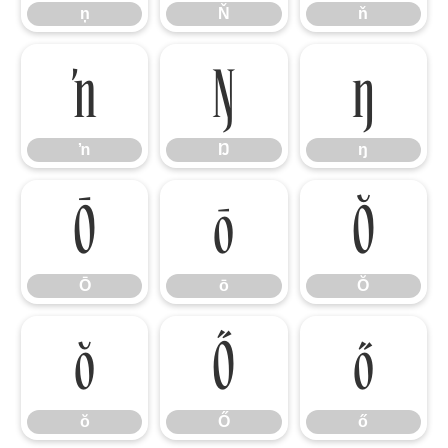
ņ
Ň
ň
ŉ
Ŋ
ŋ
ŉ
Ŋ
ŋ
Ō
ō
Ŏ
Ō
ō
Ŏ
ŏ
Ő
ő
ŏ
Ő
ő