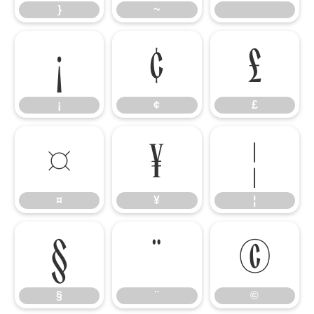
}
~
¡
¢
£
¡
¢
£
¤
¥
¦
¤
¥
¦
§
¨
©
§
¨
©