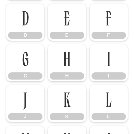
D
E
F
D
E
F
G
H
I
G
H
I
J
K
L
J
K
L