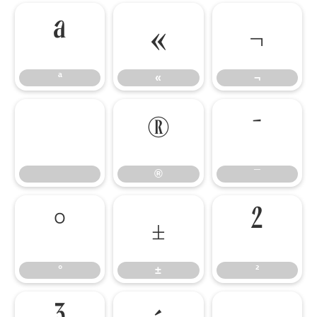
ª
«
¬
ª
«
¬
®
¯
®
¯
°
±
²
°
±
²