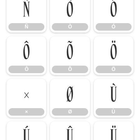
Ñ
Ò
Ó
Ñ
Ò
Ó
Ô
Õ
Ö
Ô
Õ
Ö
×
Ø
Ù
×
Ø
Ù
Ú
Û
Ü