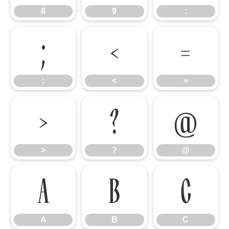
8
9
:
;
<
=
;
<
=
>
?
@
>
?
@
A
B
C
A
B
C