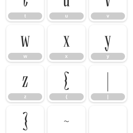
t
u
v
w
x
y
w
x
y
z
{
|
z
{
|
}
~