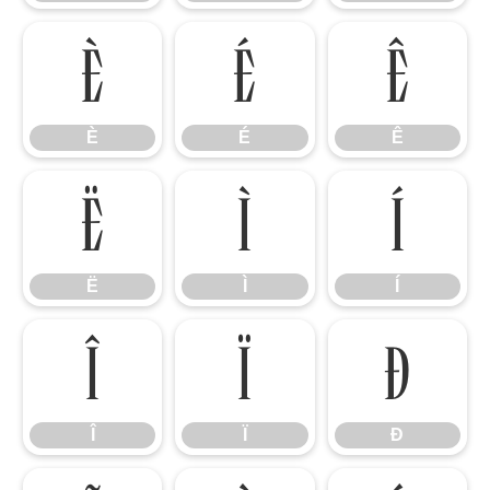
È
É
Ê
È
É
Ê
Ë
Ì
Í
Ë
Ì
Í
Î
Ï
Ð
Î
Ï
Ð