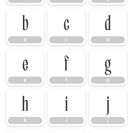
b
c
d
b
c
d
e
f
g
e
f
g
h
i
j
h
i
j