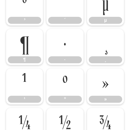
³
´
µ
³
´
µ
¶
·
¸
¶
·
¸
¹
º
»
¹
º
»
¼
½
¾