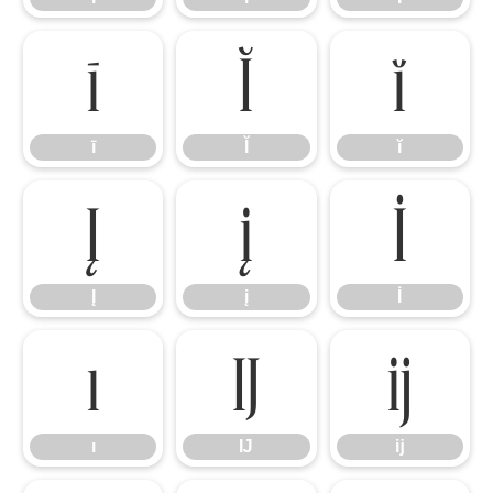
ī
Ĭ
ĭ
ī
Ĭ
ĭ
Į
į
İ
Į
į
İ
ı
Ĳ
ĳ
ı
Ĳ
ĳ