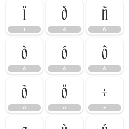
ï
ð
ñ
ï
ð
ñ
ò
ó
ô
ò
ó
ô
õ
ö
÷
õ
ö
÷