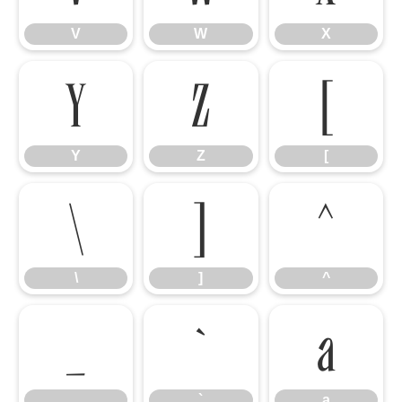
V
W
X
Y
Z
[
Y
Z
[
\
]
^
\
]
^
_
`
a
_
`
a