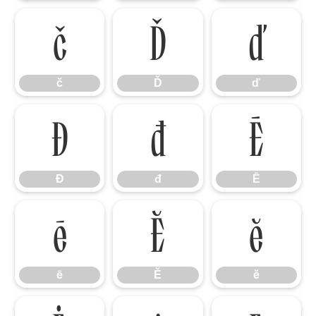
č
Ď
ď
č
Ď
ď
Đ
đ
Ē
Đ
đ
Ē
ē
Ĕ
ĕ
ē
Ĕ
ĕ