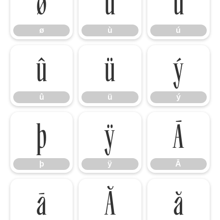
ø
ù
ú
ø
ù
ú
û
ü
ý
û
ü
ý
þ
ÿ
Ā
þ
ÿ
Ā
ā
Ă
ă