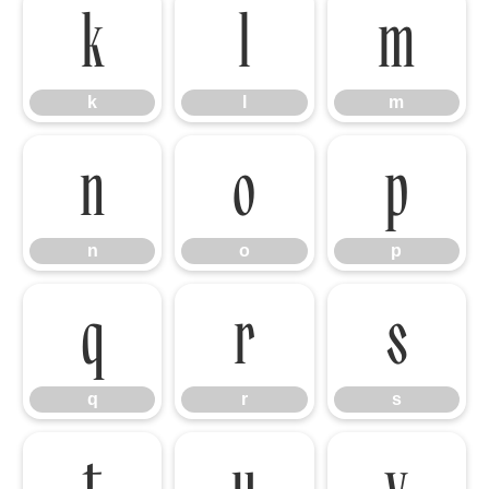
k
l
m
k
l
m
n
o
p
n
o
p
q
r
s
q
r
s
t
u
v