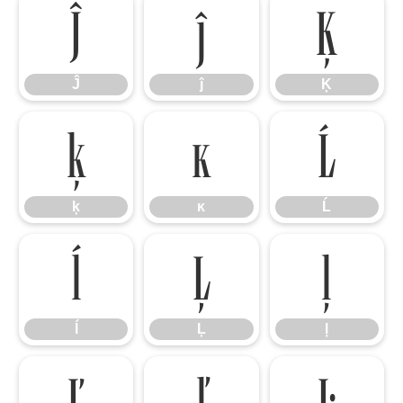
Ĵ
ĵ
Ķ
Ĵ
ĵ
Ķ
ķ
ĸ
Ĺ
ķ
ĸ
Ĺ
ĺ
Ļ
ļ
ĺ
Ļ
ļ
Ľ
ľ
Ŀ