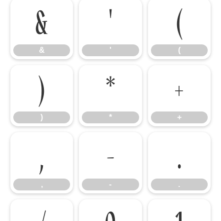
&
'
(
&
'
(
)
*
+
)
*
+
,
-
.
,
-
.