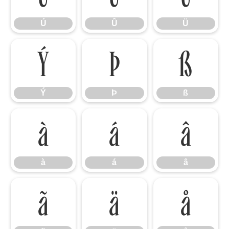
Ú
Û
Ü
Ý
Þ
ß
Ý
Þ
ß
à
á
â
à
á
â
ã
ä
å