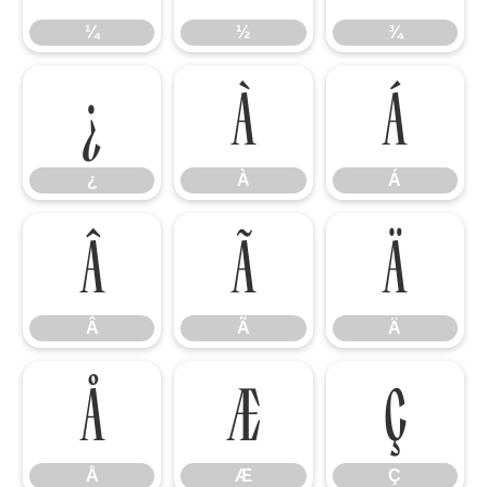
¼
½
¾
¿
À
Á
¿
À
Á
Â
Ã
Ä
Â
Ã
Ä
Å
Æ
Ç
Å
Æ
Ç