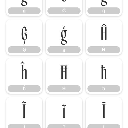
ğ
Ġ
ġ
Ģ
ģ
Ĥ
Ģ
ģ
Ĥ
ĥ
Ħ
ħ
ĥ
Ħ
ħ
Ĩ
ĩ
Ī
Ĩ
ĩ
Ī