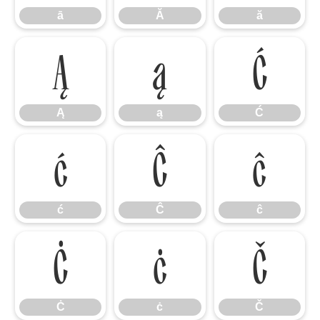
ā
Ă
ă
Ą
ą
Ć
Ą
ą
Ć
ć
Ĉ
ĉ
ć
Ĉ
ĉ
Ċ
ċ
Č
Ċ
ċ
Č