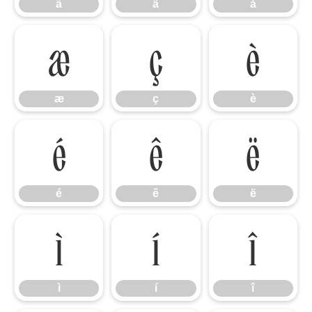
ã
ä
å
æ
ç
è
æ
ç
è
é
ê
ë
é
ê
ë
ì
í
î
ì
í
î