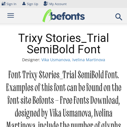
Skip
🔐
👤
Sign In
Sign Up
My Account
to
content
Trixy Stories_Trial
SemiBold Font
Designer:
Vika Usmanova, Ivelina Martinova
Font Trixy Stories_Trial SemiBold Font.
Examples of this font can be found on the
font site Befonts – Free Fonts Download,
designed by Vika Usmanova, Ivelina
Martinova, include the number of glyphs