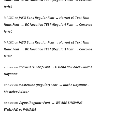
Jericó
JASO Sans Regular Font → Harriet v2 Text Thin
MAGIC
on
Italic Font → BC Novatica TEST (Regular) Font → Cerco de
Jericó
JASO Sans Regular Font → Harriet v2 Text Thin
MAGIC
on
Italic Font → BC Novatica TEST (Regular) Font → Cerco de
Jericó
RIVERDALE Serif Font → O Dono do Poder – Ruthe
zziplex
on
Dayanne
Masterline (Regular) Font → Ruthe Dayanne –
zziplex
on
Me deixe Adorar
Vogue (Regular) Font → WE ARE SHOWING
zziplex
on
ENGLAND vs PANAMA