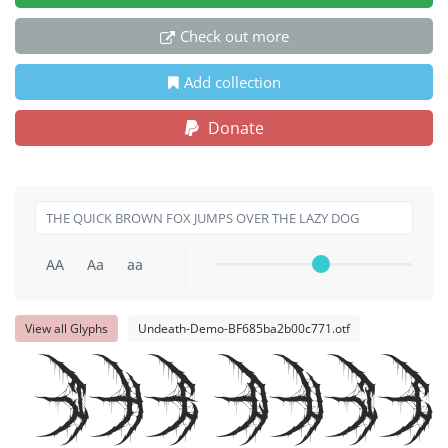
Check out more
Add collection
Donate
AA
Aa
aa
View all Glyphs
Undeath-Demo-BF685ba2b00c771.otf
THE QUIC