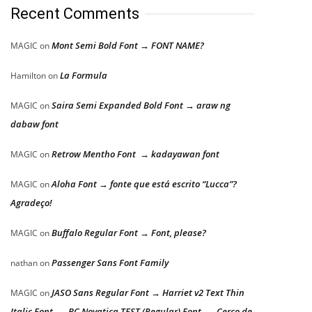
Recent Comments
Mont Semi Bold Font → FONT NAME?
MAGIC
on
La Formula
Hamilton
on
Saira Semi Expanded Bold Font → araw ng
MAGIC
on
dabaw font
Retrow Mentho Font → kadayawan font
MAGIC
on
Aloha Font → fonte que está escrito “Lucca”?
MAGIC
on
Agradeço!
Buffalo Regular Font → Font, please?
MAGIC
on
Passenger Sans Font Family
nathan
on
JASO Sans Regular Font → Harriet v2 Text Thin
MAGIC
on
Italic Font → BC Novatica TEST (Regular) Font → Cerco de