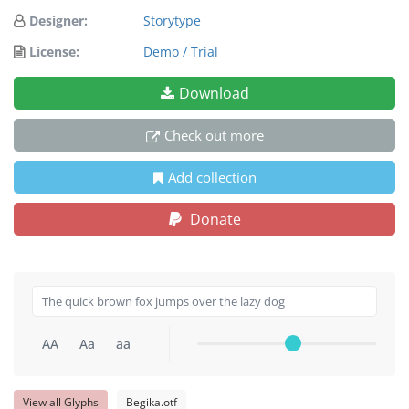
Designer:
Storytype
License:
Demo / Trial
Download
Check out more
Add collection
Donate
AA
Aa
aa
View all Glyphs
Begika.otf