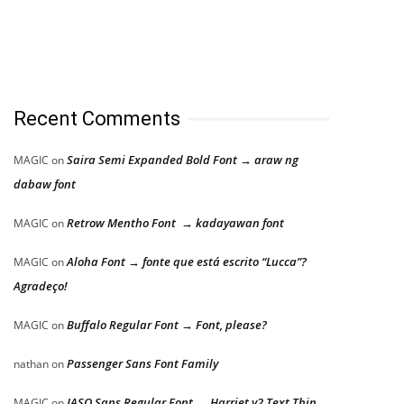
Recent Comments
Saira Semi Expanded Bold Font → araw ng
MAGIC
on
dabaw font
Retrow Mentho Font → kadayawan font
MAGIC
on
Aloha Font → fonte que está escrito “Lucca”?
MAGIC
on
Agradeço!
Buffalo Regular Font → Font, please?
MAGIC
on
Passenger Sans Font Family
nathan
on
JASO Sans Regular Font → Harriet v2 Text Thin
MAGIC
on