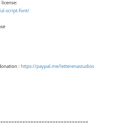
 license:
l-script-font/
nse
donation :
https://paypal.me/letterenastudios
=================================