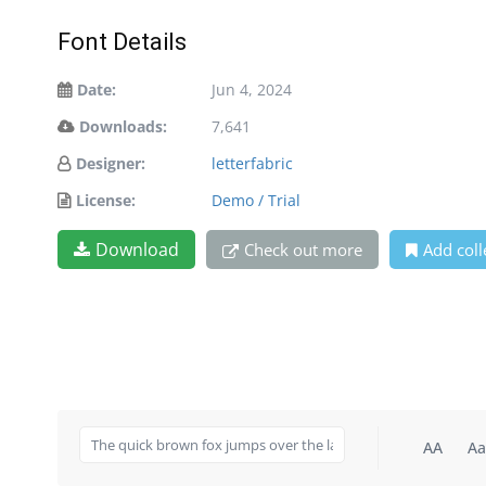
Font Details
Date:
Jun 4, 2024
Downloads:
7,641
Designer:
letterfabric
License:
Demo / Trial
Download
Check out more
Add coll
AA
Aa