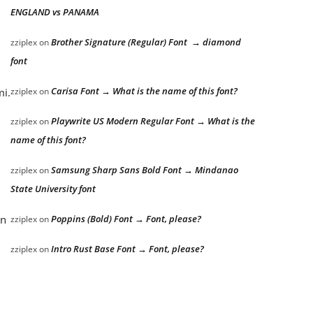
ENGLAND vs PANAMA
Brother Signature (Regular) Font → diamond
zziplex
on
font
Carisa Font → What is the name of this font?
zziplex
on
mi.
Playwrite US Modern Regular Font → What is the
zziplex
on
name of this font?
Samsung Sharp Sans Bold Font → Mindanao
zziplex
on
State University font
Poppins (Bold) Font → Font, please?
an
zziplex
on
Intro Rust Base Font → Font, please?
zziplex
on