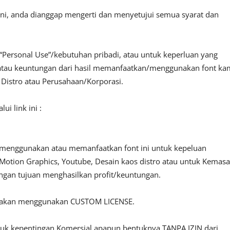
ini, anda dianggap mengerti dan menyetujui semua syarat dan
“Personal Use”/kebutuhan pribadi, atau untuk keperluan yang
fit atau keuntungan dari hasil memanfaatkan/menggunakan font ka
, Distro atau Perusahaan/Korporasi.
i link ini :
 menggunakan atau memanfaatkan font ini untuk kepeluan
o, Motion Graphics, Youtube, Desain kaos distro atau untuk Kemas
engan tujuan menghasilkan profit/keuntungan.
ilakan menggunakan CUSTOM LICENSE.
ntuk kepentingan Komersial apapun bentuknya TANPA IZIN dari