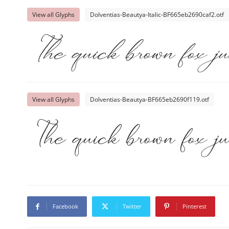
View all Glyphs
Dolventias-Beautya-Italic-BF665eb2690caf2.otf
The quick brown fox j
View all Glyphs
Dolventias-Beautya-BF665eb2690f119.otf
The quick brown fox j
Facebook
Twitter
Pinterest