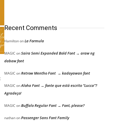
Recent Comments
La Formula
Hamilton
on
Saira Semi Expanded Bold Font → araw ng
MAGIC
on
dabaw font
Retrow Mentho Font → kadayawan font
MAGIC
on
t
Aloha Font → fonte que está escrito “Lucca”?
MAGIC
on
Agradeço!
Buffalo Regular Font → Font, please?
MAGIC
on
Passenger Sans Font Family
nathan
on