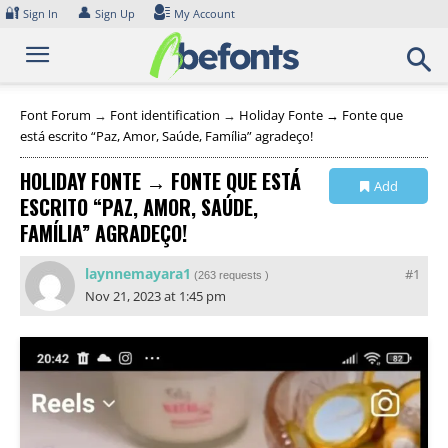
Skip
🔐
👤
Sign In
Sign Up
My Account
to
content
Font Forum
→
Font identification
→
Holiday Fonte → Fonte que
está escrito “Paz, Amor, Saúde, Família” agradeço!
HOLIDAY FONTE → FONTE QUE ESTÁ
Add
ESCRITO “PAZ, AMOR, SAÚDE,
Collection
FAMÍLIA” AGRADEÇO!
laynnemayara1
#1
(
263 requests
)
Nov 21, 2023 at 1:45 pm