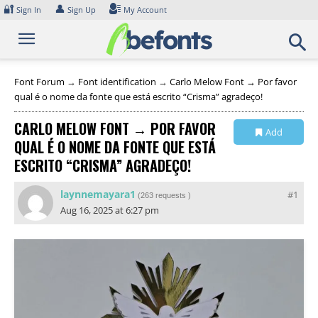
Skip
🔐
👤
Sign In
Sign Up
My Account
to
content
Font Forum
→
Font identification
→
Carlo Melow Font → Por favor
qual é o nome da fonte que está escrito “Crisma” agradeço!
CARLO MELOW FONT → POR FAVOR
Add
QUAL É O NOME DA FONTE QUE ESTÁ
Collection
ESCRITO “CRISMA” AGRADEÇO!
laynnemayara1
#1
(
263 requests
)
Aug 16, 2025 at 6:27 pm