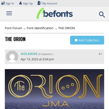
Skip
🔐
👤
Sign In
Sign Up
My Account
to
content
Font Forum
→
Font identification
→
THE ORION
THE ORION
Add Collection
AOLKANA
#1
(
6 requests
)
Apr 13, 2023 at 6:04 pm