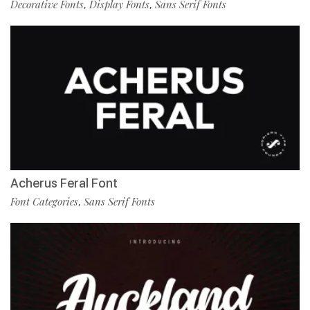
Decorative Fonts
Display Fonts
Sans Serif Fonts
,
,
Acherus Feral Font
Font Categories
Sans Serif Fonts
,