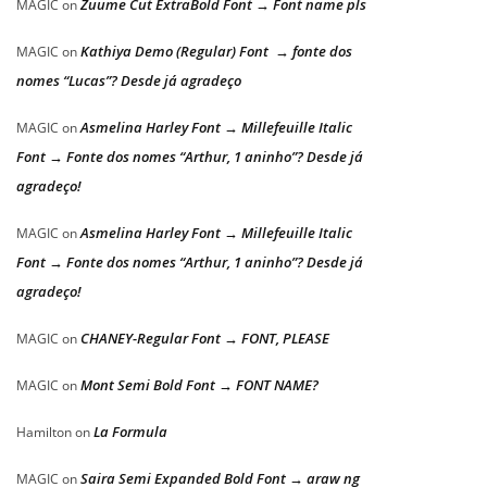
Zuume Cut ExtraBold Font → Font name pls
MAGIC
on
Kathiya Demo (Regular) Font → fonte dos
MAGIC
on
nomes “Lucas”? Desde já agradeço
Asmelina Harley Font → Millefeuille Italic
MAGIC
on
Font → Fonte dos nomes “Arthur, 1 aninho”? Desde já
agradeço!
Asmelina Harley Font → Millefeuille Italic
MAGIC
on
Font → Fonte dos nomes “Arthur, 1 aninho”? Desde já
agradeço!
CHANEY-Regular Font → FONT, PLEASE
MAGIC
on
Mont Semi Bold Font → FONT NAME?
MAGIC
on
La Formula
Hamilton
on
Saira Semi Expanded Bold Font → araw ng
MAGIC
on