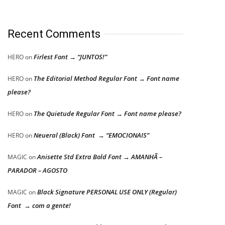
Recent Comments
Firlest Font → “JUNTOS!”
HERO
on
The Editorial Method Regular Font → Font name
HERO
on
please?
The Quietude Regular Font → Font name please?
HERO
on
Neueral (Black) Font → “EMOCIONAIS”
HERO
on
Anisette Std Extra Bold Font → AMANHÃ –
MAGIC
on
PARADOR – AGOSTO
Black Signature PERSONAL USE ONLY (Regular)
MAGIC
on
Font → com a gente!