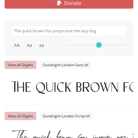
Donate
AA
Aa
aa
View all Glyphs
Goodnight-London-Sans.ttf
The quick brown f
View all Glyphs
Goodnight-London-Script.ttf