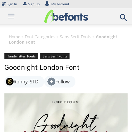
Skip
🔐
👤
Sign In
Sign Up
My Account
to
content
Home
»
Font Categories
»
Sans Serif Fonts
»
Goodnight
London Font
Handwritten Fonts
Sans Serif Fonts
Goodnight London Font
Ronny_STD
Follow