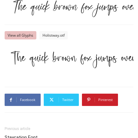
The quick brown fox jumps ove
View all Glyphs
Holistway.otf
The quick brown fox jumps ove
Facebook
Twitter
Pinterest
Previous article
Staycation Font