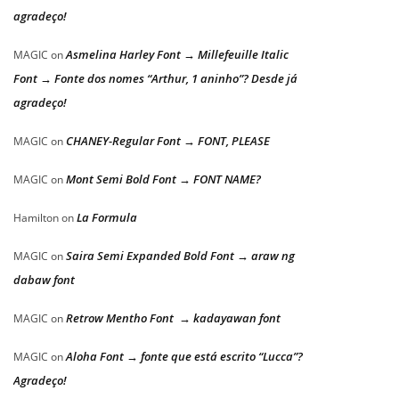
agradeço!
Asmelina Harley Font → Millefeuille Italic
MAGIC
on
Font → Fonte dos nomes “Arthur, 1 aninho”? Desde já
agradeço!
CHANEY-Regular Font → FONT, PLEASE
MAGIC
on
Mont Semi Bold Font → FONT NAME?
MAGIC
on
La Formula
Hamilton
on
Saira Semi Expanded Bold Font → araw ng
MAGIC
on
dabaw font
Retrow Mentho Font → kadayawan font
MAGIC
on
Aloha Font → fonte que está escrito “Lucca”?
MAGIC
on
Agradeço!