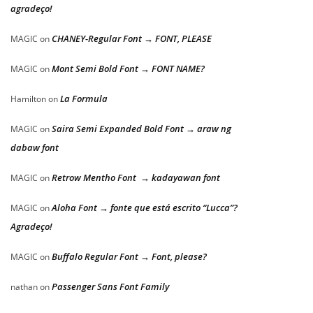
agradeço!
CHANEY-Regular Font → FONT, PLEASE
MAGIC
on
Mont Semi Bold Font → FONT NAME?
MAGIC
on
La Formula
Hamilton
on
Saira Semi Expanded Bold Font → araw ng
MAGIC
on
dabaw font
Retrow Mentho Font → kadayawan font
MAGIC
on
Aloha Font → fonte que está escrito “Lucca”?
MAGIC
on
Agradeço!
Buffalo Regular Font → Font, please?
MAGIC
on
Passenger Sans Font Family
nathan
on