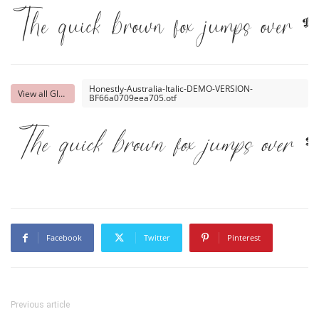
The quick brown fox jumps over 
Honestly-Australia-Italic-DEMO-VERSION-
View all Glyphs
BF66a0709eea705.otf
The quick brown fox jumps over 
Facebook
Twitter
Pinterest
Previous article