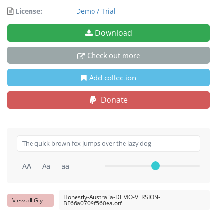
License:
Demo / Trial
Download
Check out more
Add collection
Donate
AA
Aa
aa
Honestly-Australia-DEMO-VERSION-
View all Glyphs
BF66a0709f560ea.otf