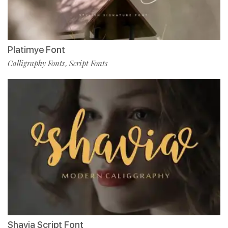
Platimye Font
Calligraphy Fonts
Script Fonts
,
Shavia Script Font