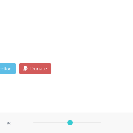
Donate
ection
aa