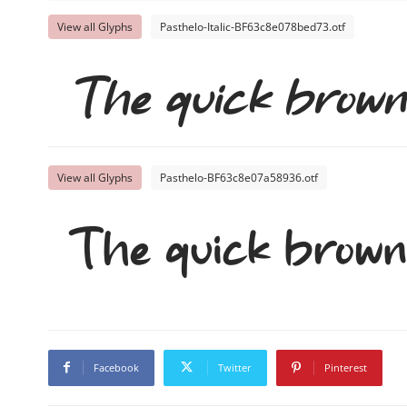
View all Glyphs
Pasthelo-Italic-BF63c8e078bed73.otf
The quick brown 
View all Glyphs
Pasthelo-BF63c8e07a58936.otf
The quick brown 
Facebook
Twitter
Pinterest