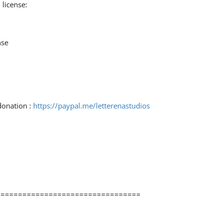
 license:
nse
donation :
https://paypal.me/letterenastudios
=================================