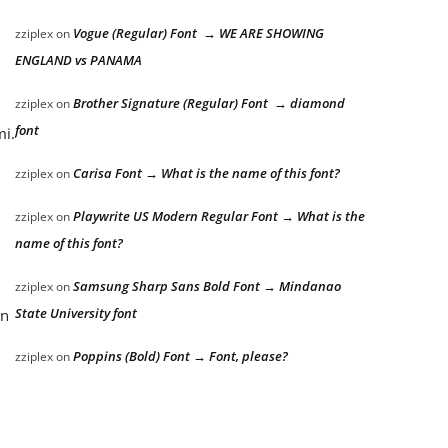
Vogue (Regular) Font → WE ARE SHOWING
zziplex
on
ENGLAND vs PANAMA
Brother Signature (Regular) Font → diamond
zziplex
on
font
mi.
Carisa Font → What is the name of this font?
zziplex
on
Playwrite US Modern Regular Font → What is the
zziplex
on
name of this font?
Samsung Sharp Sans Bold Font → Mindanao
zziplex
on
State University font
an
Poppins (Bold) Font → Font, please?
zziplex
on