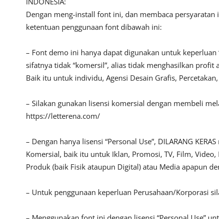
INDONESIA:
Dengan meng-install font ini, dan membaca persyaratan 
ketentuan penggunaan font dibawah ini:
– Font demo ini hanya dapat digunakan untuk keperluan 
sifatnya tidak “komersil”, alias tidak menghasilkan pro
Baik itu untuk individu, Agensi Desain Grafis, Percetakan
– Silakan gunakan lisensi komersial dengan membeli melalu
https://letterena.com/
– Dengan hanya lisensi “Personal Use”, DILARANG KERAS
Komersial, baik itu untuk Iklan, Promosi, TV, Film, Vide
Produk (baik Fisik ataupun Digital) atau Media apapun d
– Untuk penggunaan keperluan Perusahaan/Korporasi s
– Menggunakan font ini dengan lisensi “Personal Use” u