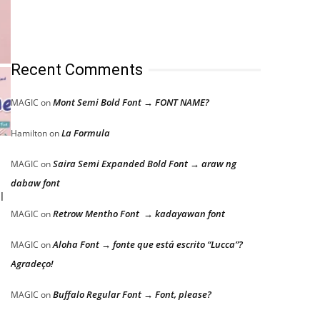
Recent Comments
Mont Semi Bold Font → FONT NAME?
MAGIC
on
La Formula
Hamilton
on
Saira Semi Expanded Bold Font → araw ng
MAGIC
on
dabaw font
l
Retrow Mentho Font → kadayawan font
MAGIC
on
Aloha Font → fonte que está escrito “Lucca”?
MAGIC
on
Agradeço!
Buffalo Regular Font → Font, please?
MAGIC
on