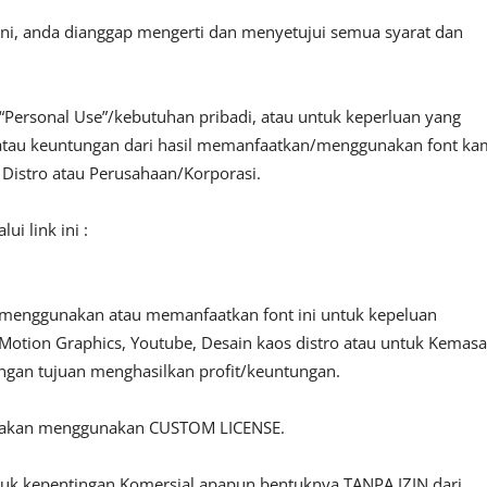
ini, anda dianggap mengerti dan menyetujui semua syarat dan
“Personal Use”/kebutuhan pribadi, atau untuk keperluan yang
fit atau keuntungan dari hasil memanfaatkan/menggunakan font ka
, Distro atau Perusahaan/Korporasi.
i link ini :
 menggunakan atau memanfaatkan font ini untuk kepeluan
o, Motion Graphics, Youtube, Desain kaos distro atau untuk Kemas
engan tujuan menghasilkan profit/keuntungan.
ilakan menggunakan CUSTOM LICENSE.
ntuk kepentingan Komersial apapun bentuknya TANPA IZIN dari