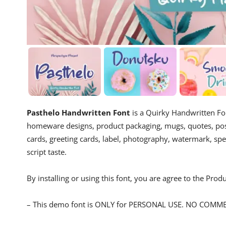
Pasthelo Handwritten Font
is a Quirky Handwritten Font
homeware designs, product packaging, mugs, quotes, poste
cards, greeting cards, label, photography, watermark, spec
script taste.
By installing or using this font, you are agree to the Pro
– This demo font is ONLY for PERSONAL USE. NO COMM