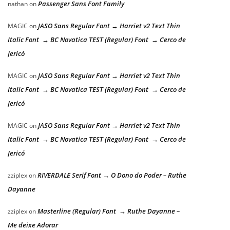
Passenger Sans Font Family
nathan
on
JASO Sans Regular Font → Harriet v2 Text Thin
MAGIC
on
Italic Font → BC Novatica TEST (Regular) Font → Cerco de
Jericó
JASO Sans Regular Font → Harriet v2 Text Thin
MAGIC
on
Italic Font → BC Novatica TEST (Regular) Font → Cerco de
Jericó
JASO Sans Regular Font → Harriet v2 Text Thin
MAGIC
on
Italic Font → BC Novatica TEST (Regular) Font → Cerco de
Jericó
RIVERDALE Serif Font → O Dono do Poder – Ruthe
zziplex
on
Dayanne
Masterline (Regular) Font → Ruthe Dayanne –
zziplex
on
Me deixe Adorar