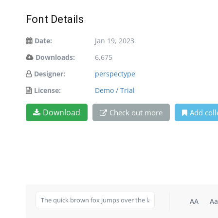
Font Details
Date:
Jan 19, 2023
Downloads:
6,675
Designer:
perspectype
License:
Demo / Trial
Download
Check out more
Add coll
AA
Aa