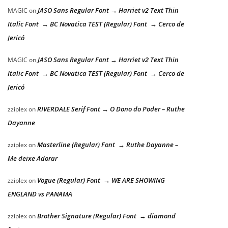
JASO Sans Regular Font → Harriet v2 Text Thin
MAGIC
on
Italic Font → BC Novatica TEST (Regular) Font → Cerco de
Jericó
JASO Sans Regular Font → Harriet v2 Text Thin
MAGIC
on
Italic Font → BC Novatica TEST (Regular) Font → Cerco de
Jericó
RIVERDALE Serif Font → O Dono do Poder – Ruthe
zziplex
on
Dayanne
Masterline (Regular) Font → Ruthe Dayanne –
zziplex
on
Me deixe Adorar
Vogue (Regular) Font → WE ARE SHOWING
zziplex
on
ENGLAND vs PANAMA
Brother Signature (Regular) Font → diamond
zziplex
on