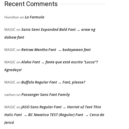
Recent Comments
La Formula
Hamilton
on
Saira Semi Expanded Bold Font → araw ng
MAGIC
on
dabaw font
Retrow Mentho Font → kadayawan font
MAGIC
on
Aloha Font → fonte que está escrito “Lucca”?
MAGIC
on
Agradeço!
Buffalo Regular Font → Font, please?
MAGIC
on
Passenger Sans Font Family
nathan
on
JASO Sans Regular Font → Harriet v2 Text Thin
MAGIC
on
Italic Font → BC Novatica TEST (Regular) Font → Cerco de
Jericó