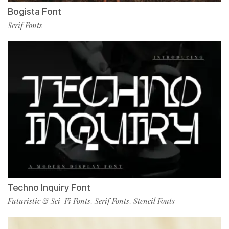
Bogista Font
Serif Fonts
Techno Inquiry Font
Futuristic & Sci-Fi Fonts
Serif Fonts
Stencil Fonts
,
,