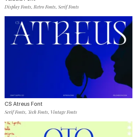
Display Fonts
Retro Fonts
Serif Fonts
,
,
CS Atreus Font
Serif Fonts
Tech Fonts
Vintage Fonts
,
,