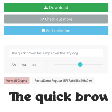
Download
Check out more
Add collection
AA
Aa
aa
View all Glyphs
RostiaDemoRegular-BF67a6c58b29fa9.ttf
The quick brow