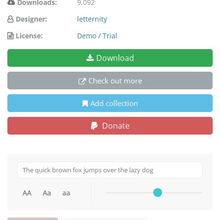
Downloads:
9,092
Designer:
letternity
License:
Demo / Trial
Download
Check out more
Add collection
Donate
AA
Aa
aa