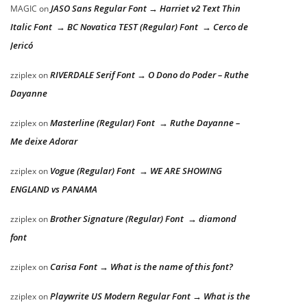
JASO Sans Regular Font → Harriet v2 Text Thin
MAGIC
on
Italic Font → BC Novatica TEST (Regular) Font → Cerco de
Jericó
RIVERDALE Serif Font → O Dono do Poder – Ruthe
zziplex
on
Dayanne
Masterline (Regular) Font → Ruthe Dayanne –
zziplex
on
Me deixe Adorar
Vogue (Regular) Font → WE ARE SHOWING
zziplex
on
ENGLAND vs PANAMA
Brother Signature (Regular) Font → diamond
zziplex
on
font
Carisa Font → What is the name of this font?
zziplex
on
Playwrite US Modern Regular Font → What is the
zziplex
on