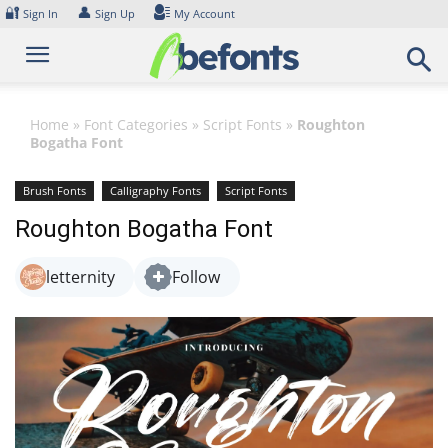
Skip
🔐
👤
Sign In
Sign Up
My Account
to
content
Home
»
Font Categories
»
Script Fonts
»
Roughton
Bogatha Font
Brush Fonts
Calligraphy Fonts
Script Fonts
Roughton Bogatha Font
letternity
Follow