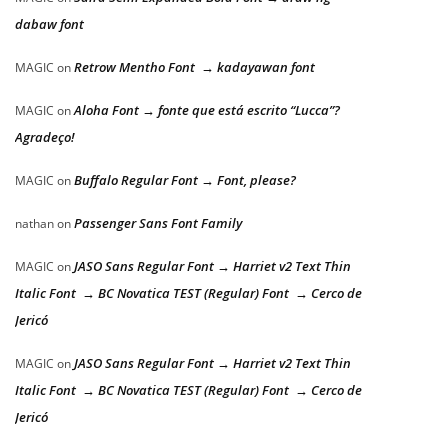
dabaw font
Retrow Mentho Font → kadayawan font
MAGIC
on
Aloha Font → fonte que está escrito “Lucca”?
MAGIC
on
Agradeço!
Buffalo Regular Font → Font, please?
MAGIC
on
Passenger Sans Font Family
nathan
on
JASO Sans Regular Font → Harriet v2 Text Thin
MAGIC
on
Italic Font → BC Novatica TEST (Regular) Font → Cerco de
Jericó
JASO Sans Regular Font → Harriet v2 Text Thin
MAGIC
on
Italic Font → BC Novatica TEST (Regular) Font → Cerco de
Jericó