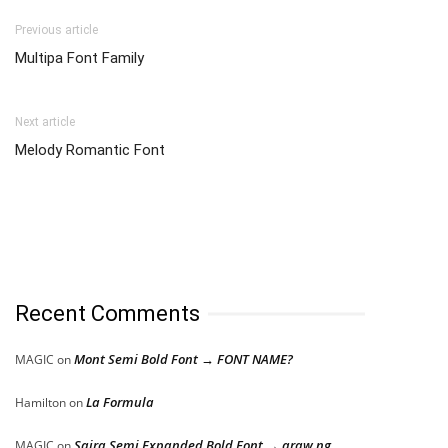
Previous article
Multipa Font Family
Next article
Melody Romantic Font
Recent Comments
Mont Semi Bold Font → FONT NAME?
MAGIC
on
La Formula
Hamilton
on
Saira Semi Expanded Bold Font → araw ng
MAGIC
on