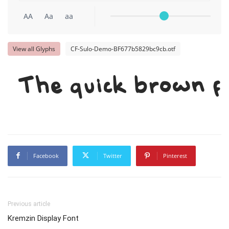
AA
Aa
aa
View all Glyphs
CF-Sulo-Demo-BF677b5829bc9cb.otf
The quick brown fo
Facebook
Twitter
Pinterest
Previous article
Kremzin Display Font