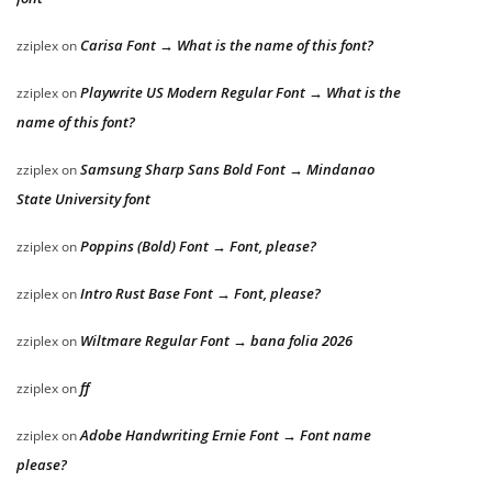
Carisa Font → What is the name of this font?
zziplex
on
Playwrite US Modern Regular Font → What is the
zziplex
on
name of this font?
Samsung Sharp Sans Bold Font → Mindanao
zziplex
on
State University font
Poppins (Bold) Font → Font, please?
zziplex
on
Intro Rust Base Font → Font, please?
zziplex
on
Wiltmare Regular Font → bana folia 2026
zziplex
on
ff
zziplex
on
Adobe Handwriting Ernie Font → Font name
zziplex
on
please?