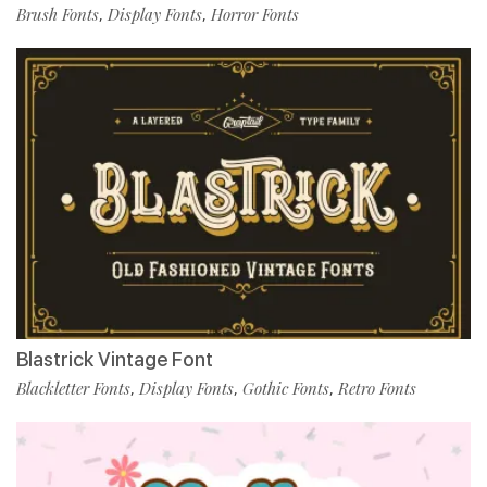
Brush Fonts
Display Fonts
Horror Fonts
,
,
Blastrick Vintage Font
Blackletter Fonts
Display Fonts
Gothic Fonts
Retro Fonts
,
,
,