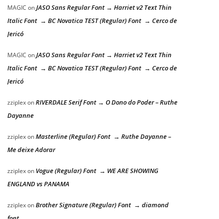
JASO Sans Regular Font → Harriet v2 Text Thin
MAGIC
on
Italic Font → BC Novatica TEST (Regular) Font → Cerco de
Jericó
JASO Sans Regular Font → Harriet v2 Text Thin
MAGIC
on
Italic Font → BC Novatica TEST (Regular) Font → Cerco de
Jericó
RIVERDALE Serif Font → O Dono do Poder – Ruthe
zziplex
on
Dayanne
Masterline (Regular) Font → Ruthe Dayanne –
zziplex
on
Me deixe Adorar
Vogue (Regular) Font → WE ARE SHOWING
zziplex
on
ENGLAND vs PANAMA
Brother Signature (Regular) Font → diamond
zziplex
on
font