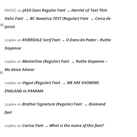
JASO Sans Regular Font → Harriet v2 Text Thin
MAGIC
on
Italic Font → BC Novatica TEST (Regular) Font → Cerco de
mi.
Jericó
RIVERDALE Serif Font → O Dono do Poder – Ruthe
zziplex
on
Dayanne
Masterline (Regular) Font → Ruthe Dayanne –
zziplex
on
Me deixe Adorar
an
Vogue (Regular) Font → WE ARE SHOWING
zziplex
on
ENGLAND vs PANAMA
Brother Signature (Regular) Font → diamond
zziplex
on
font
Carisa Font → What is the name of this font?
zziplex
on