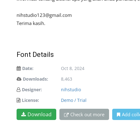
nihstudio123@gmail.com
Terima kasih.
Font Details
Date:
Oct 8, 2024
Downloads:
8,463
Designer:
nihstudio
License:
Demo / Trial
Download
Check out more
Add coll