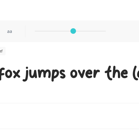
aa
tf
fox jumps over the l