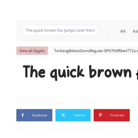
AA
Aa
View all Glyphs
TerbangBebasDemoRegular-BF6704f8be4772a.t
The quick brown 
Facebook
Twitter
Pinterest