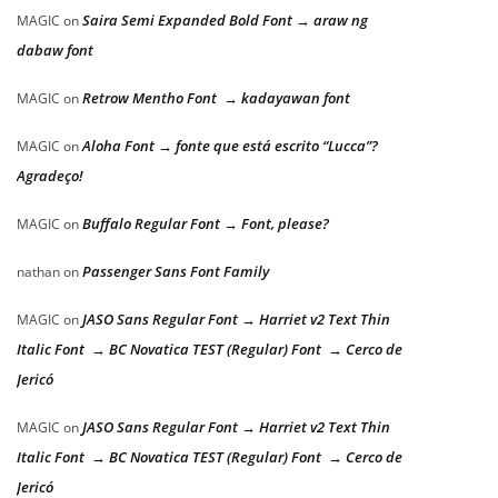
Saira Semi Expanded Bold Font → araw ng
MAGIC
on
dabaw font
Retrow Mentho Font → kadayawan font
MAGIC
on
Aloha Font → fonte que está escrito “Lucca”?
MAGIC
on
Agradeço!
Buffalo Regular Font → Font, please?
MAGIC
on
Passenger Sans Font Family
nathan
on
JASO Sans Regular Font → Harriet v2 Text Thin
MAGIC
on
Italic Font → BC Novatica TEST (Regular) Font → Cerco de
Jericó
JASO Sans Regular Font → Harriet v2 Text Thin
MAGIC
on
Italic Font → BC Novatica TEST (Regular) Font → Cerco de
Jericó