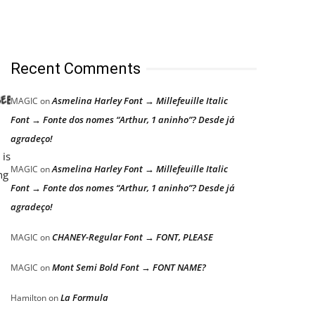
Recent Comments
Asmelina Harley Font → Millefeuille Italic
MAGIC
on
Font → Fonte dos nomes “Arthur, 1 aninho”? Desde já
agradeço!
 is
Asmelina Harley Font → Millefeuille Italic
MAGIC
on
ng
Font → Fonte dos nomes “Arthur, 1 aninho”? Desde já
agradeço!
CHANEY-Regular Font → FONT, PLEASE
MAGIC
on
Mont Semi Bold Font → FONT NAME?
MAGIC
on
La Formula
Hamilton
on