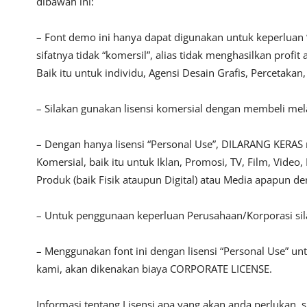
dibawah ini:
– Font demo ini hanya dapat digunakan untuk keperluan 
sifatnya tidak “komersil”, alias tidak menghasilkan pro
Baik itu untuk individu, Agensi Desain Grafis, Percetakan
– Silakan gunakan lisensi komersial dengan membeli melal
– Dengan hanya lisensi “Personal Use”, DILARANG KERAS
Komersial, baik itu untuk Iklan, Promosi, TV, Film, Vide
Produk (baik Fisik ataupun Digital) atau Media apapun d
– Untuk penggunaan keperluan Perusahaan/Korporasi si
– Menggunakan font ini dengan lisensi “Personal Use” u
kami, akan dikenakan biaya CORPORATE LICENSE.
Informasi tentang Lisensi apa yang akan anda perlukan, 