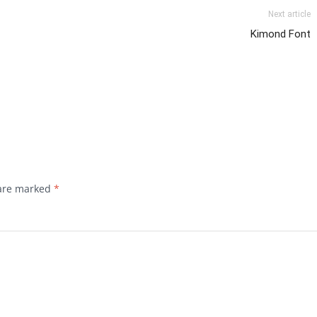
Next article
Kimond Font
 are marked
*