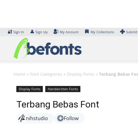
Skip
to
content
🔐
👤
Sign In
Sign Up
My Account
My Collections
Submit
Home
»
Font Categories
»
Display Fonts
»
Terbang Bebas Fo
Display Fonts
Handwritten Fonts
Terbang Bebas Font
nihstudio
Follow