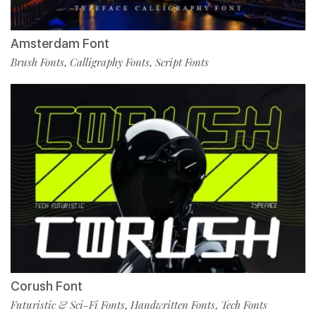
Amsterdam Font
Brush Fonts
Calligraphy Fonts
Script Fonts
,
,
Corush Font
Futuristic & Sci-Fi Fonts
Handwritten Fonts
Tech Fonts
,
,