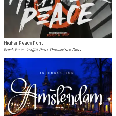
Higher Peace Font
Brush Fonts
Graffiti Fonts
Handwritten Fonts
,
,