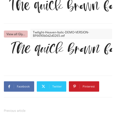
The quick brown fo
Twilight-Heaven-Italic-DEMO-VERSION-
View all Glyphs
BF6690b0d2d0265.otf
The quick brown fo
Facebook
Twitter
Pinterest
Previous article