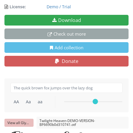
License:
Demo / Trial
Download
Check out more
Add collection
Donate
AA
Aa
aa
Twilight-Heaven-DEMO-VERSION-
View all Glyphs
BF6690b0d310741.otf