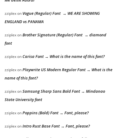
Me deixe Adorar
Vogue (Regular) Font → WE ARE SHOWING
zziplex
on
ENGLAND vs PANAMA
Brother Signature (Regular) Font → diamond
zziplex
on
font
Carisa Font → What is the name of this font?
zziplex
on
Playwrite US Modern Regular Font → What is the
zziplex
on
name of this font?
Samsung Sharp Sans Bold Font → Mindanao
zziplex
on
State University font
Poppins (Bold) Font → Font, please?
zziplex
on
Intro Rust Base Font → Font, please?
zziplex
on