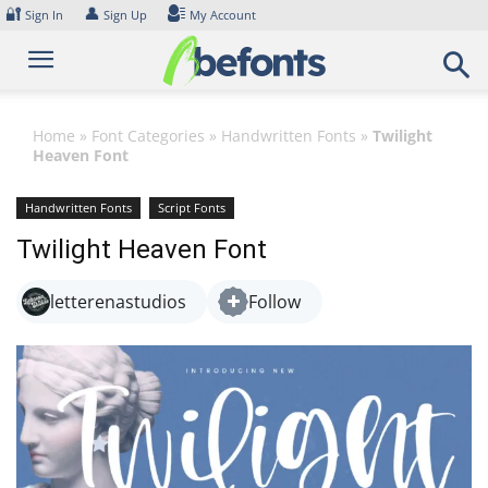
Skip
🔐
👤
Sign In
Sign Up
My Account
to
content
Home
»
Font Categories
»
Handwritten Fonts
»
Twilight
Heaven Font
Handwritten Fonts
Script Fonts
Twilight Heaven Font
letterenastudios
Follow