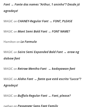
Font → Fonte dos nomes “Arthur, 1 aninho”? Desde já
agradeço!
CHANEY-Regular Font → FONT, PLEASE
MAGIC
on
Mont Semi Bold Font → FONT NAME?
MAGIC
on
La Formula
Hamilton
on
Saira Semi Expanded Bold Font → araw ng
MAGIC
on
dabaw font
Retrow Mentho Font → kadayawan font
MAGIC
on
Aloha Font → fonte que está escrito “Lucca”?
MAGIC
on
Agradeço!
Buffalo Regular Font → Font, please?
MAGIC
on
Passenger Sans Font Family
nathan
on