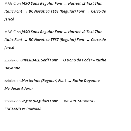
JASO Sans Regular Font → Harriet v2 Text Thin
MAGIC
on
Italic Font → BC Novatica TEST (Regular) Font → Cerco de
Jericó
JASO Sans Regular Font → Harriet v2 Text Thin
MAGIC
on
Italic Font → BC Novatica TEST (Regular) Font → Cerco de
Jericó
RIVERDALE Serif Font → O Dono do Poder – Ruthe
zziplex
on
Dayanne
Masterline (Regular) Font → Ruthe Dayanne –
zziplex
on
Me deixe Adorar
Vogue (Regular) Font → WE ARE SHOWING
zziplex
on
ENGLAND vs PANAMA