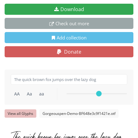
Download
Check out more
Add collection
Donate
AA
Aa
aa
View all Glyphs
Gorgeouspen-Demo-BF648e3c9f1421e.otf
The quick brown fox jumps over the lazy dog