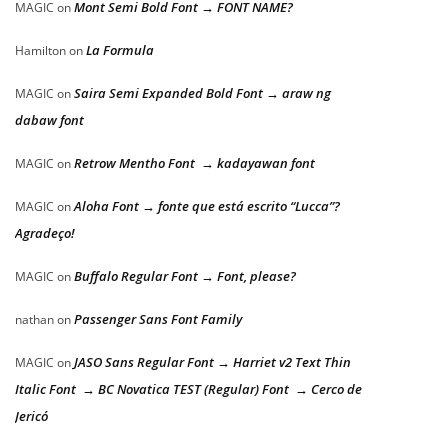
Mont Semi Bold Font → FONT NAME?
MAGIC
on
La Formula
Hamilton
on
Saira Semi Expanded Bold Font → araw ng
MAGIC
on
dabaw font
Retrow Mentho Font → kadayawan font
MAGIC
on
Aloha Font → fonte que está escrito “Lucca”?
MAGIC
on
Agradeço!
Buffalo Regular Font → Font, please?
MAGIC
on
Passenger Sans Font Family
nathan
on
JASO Sans Regular Font → Harriet v2 Text Thin
MAGIC
on
Italic Font → BC Novatica TEST (Regular) Font → Cerco de
Jericó