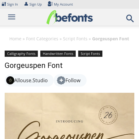
Skip
🔐
👤
Sign In
Sign Up
My Account
to
content
Home
»
Font Categories
»
Script Fonts
»
Gorgeuspen Font
Calligraphy Fonts
Handwritten Fonts
Script Fonts
Gorgeuspen Font
Allouse.Studio
Follow