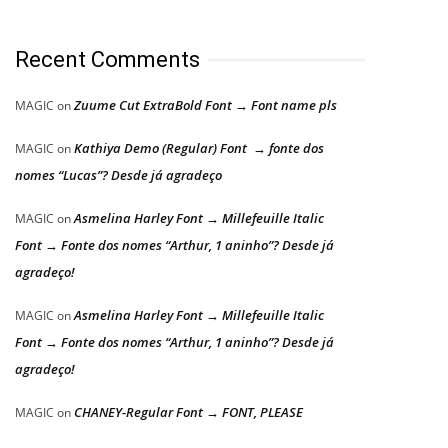
Recent Comments
Zuume Cut ExtraBold Font → Font name pls
MAGIC
on
Kathiya Demo (Regular) Font → fonte dos
MAGIC
on
nomes “Lucas”? Desde já agradeço
Asmelina Harley Font → Millefeuille Italic
MAGIC
on
Font → Fonte dos nomes “Arthur, 1 aninho”? Desde já
agradeço!
Asmelina Harley Font → Millefeuille Italic
MAGIC
on
Font → Fonte dos nomes “Arthur, 1 aninho”? Desde já
agradeço!
CHANEY-Regular Font → FONT, PLEASE
MAGIC
on