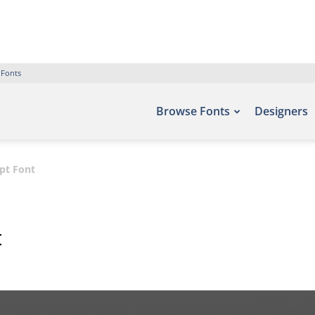
 Fonts
Browse Fonts
Designers
pt Font
t