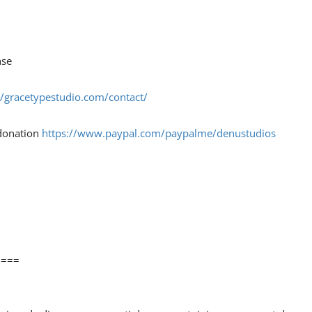
nse
//gracetypestudio.com/contact/
 donation
https://www.paypal.com/paypalme/denustudios
====