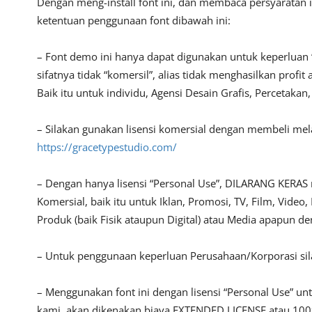
Dengan meng-install font ini, dan membaca persyaratan 
ketentuan penggunaan font dibawah ini:
– Font demo ini hanya dapat digunakan untuk keperluan 
sifatnya tidak “komersil”, alias tidak menghasilkan pro
Baik itu untuk individu, Agensi Desain Grafis, Percetakan
– Silakan gunakan lisensi komersial dengan membeli melalu
https://gracetypestudio.com/
– Dengan hanya lisensi “Personal Use”, DILARANG KERAS
Komersial, baik itu untuk Iklan, Promosi, TV, Film, Vide
Produk (baik Fisik ataupun Digital) atau Media apapun d
– Untuk penggunaan keperluan Perusahaan/Korporasi s
– Menggunakan font ini dengan lisensi “Personal Use” u
kami, akan dikenakan biaya EXTENDED LICENSE atau 100x