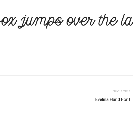
fox jumps over the l
Next article
Evelina Hand Font