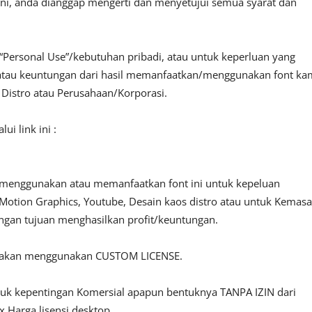
ini, anda dianggap mengerti dan menyetujui semua syarat dan
“Personal Use”/kebutuhan pribadi, atau untuk keperluan yang
fit atau keuntungan dari hasil memanfaatkan/menggunakan font ka
, Distro atau Perusahaan/Korporasi.
i link ini :
 menggunakan atau memanfaatkan font ini untuk kepeluan
o, Motion Graphics, Youtube, Desain kaos distro atau untuk Kemas
engan tujuan menghasilkan profit/keuntungan.
ilakan menggunakan CUSTOM LICENSE.
ntuk kepentingan Komersial apapun bentuknya TANPA IZIN dari
 Harga lisensi desktop.