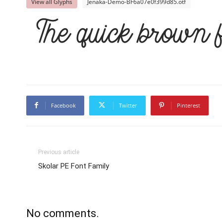
View all Glyphs
Jenaka-Demo-BF6a07e0f399d85.otf
The quick brown 
Facebook
Twitter
Pinterest
Previous article
Skolar PE Font Family
No comments.