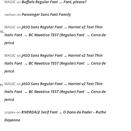
Buffalo Regular Font → Font, please?
MAGIC
on
Passenger Sans Font Family
nathan
on
JASO Sans Regular Font → Harriet v2 Text Thin
MAGIC
on
mi.
Italic Font → BC Novatica TEST (Regular) Font → Cerco de
Jericó
JASO Sans Regular Font → Harriet v2 Text Thin
MAGIC
on
Italic Font → BC Novatica TEST (Regular) Font → Cerco de
Jericó
JASO Sans Regular Font → Harriet v2 Text Thin
MAGIC
on
an
Italic Font → BC Novatica TEST (Regular) Font → Cerco de
Jericó
RIVERDALE Serif Font → O Dono do Poder – Ruthe
zziplex
on
Dayanne