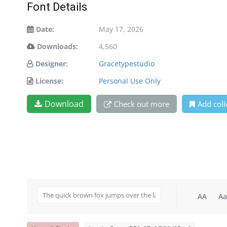
Font Details
Date:
May 17, 2026
Downloads:
4,560
Designer:
Gracetypestudio
License:
Personal Use Only
Download
Check out more
Add coll
AA
Aa