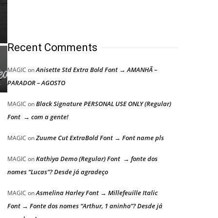
Recent Comments
Anisette Std Extra Bold Font → AMANHÃ –
MAGIC
on
PARADOR – AGOSTO
Black Signature PERSONAL USE ONLY (Regular)
MAGIC
on
Font → com a gente!
Zuume Cut ExtraBold Font → Font name pls
MAGIC
on
Kathiya Demo (Regular) Font → fonte dos
MAGIC
on
nomes “Lucas”? Desde já agradeço
Asmelina Harley Font → Millefeuille Italic
MAGIC
on
Font → Fonte dos nomes “Arthur, 1 aninho”? Desde já