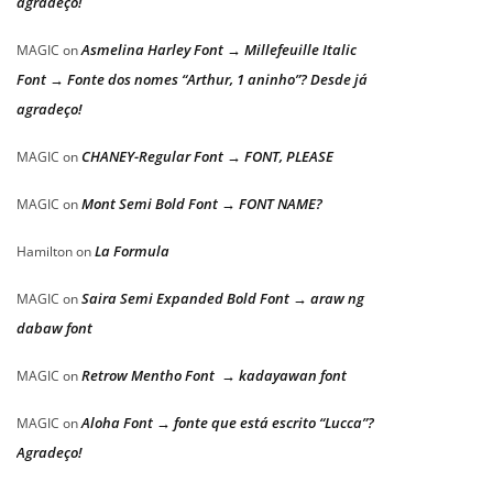
agradeço!
Asmelina Harley Font → Millefeuille Italic
MAGIC
on
Font → Fonte dos nomes “Arthur, 1 aninho”? Desde já
agradeço!
CHANEY-Regular Font → FONT, PLEASE
MAGIC
on
Mont Semi Bold Font → FONT NAME?
MAGIC
on
La Formula
Hamilton
on
Saira Semi Expanded Bold Font → araw ng
MAGIC
on
dabaw font
Retrow Mentho Font → kadayawan font
MAGIC
on
Aloha Font → fonte que está escrito “Lucca”?
MAGIC
on
Agradeço!