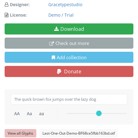
Designer:
Gracetypestudio
License:
Demo / Trial
Download
Check out more
Add collection
Donate
AA
Aa
aa
View all Glyphs
Last-One-Out-Demo-BF68ce5fbb163bd.otf