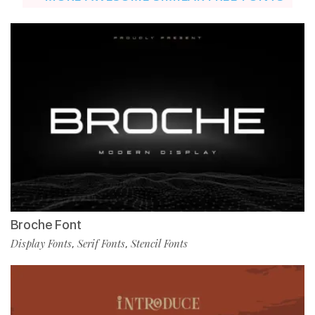
Broche Font
Display Fonts
Serif Fonts
Stencil Fonts
,
,