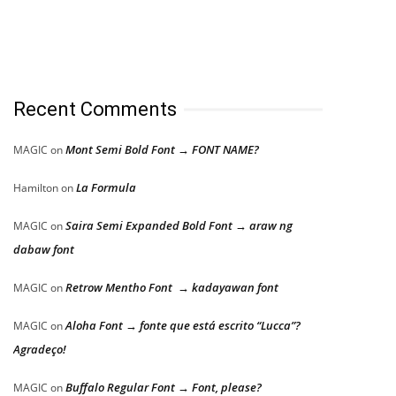
Recent Comments
Mont Semi Bold Font → FONT NAME?
MAGIC
on
La Formula
Hamilton
on
Saira Semi Expanded Bold Font → araw ng
MAGIC
on
dabaw font
Retrow Mentho Font → kadayawan font
MAGIC
on
Aloha Font → fonte que está escrito “Lucca”?
MAGIC
on
Agradeço!
Buffalo Regular Font → Font, please?
MAGIC
on