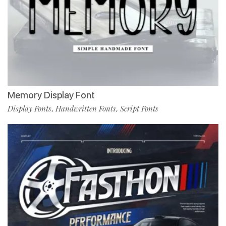
Memory Display Font
Display Fonts
Handwritten Fonts
Script Fonts
,
,