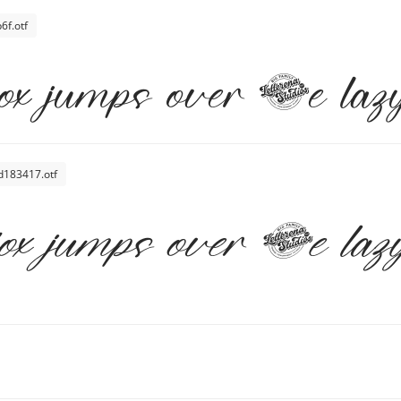
f.otf
ox jumps over the laz
d183417.otf
ox jumps over the laz