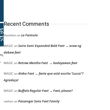
Recent Comments
La Formula
Hamilton
on
Saira Semi Expanded Bold Font → araw ng
MAGIC
on
dabaw font
ns,
,
Retrow Mentho Font → kadayawan font
MAGIC
on
Aloha Font → fonte que está escrito “Lucca”?
MAGIC
on
Agradeço!
Buffalo Regular Font → Font, please?
MAGIC
on
Passenger Sans Font Family
nathan
on