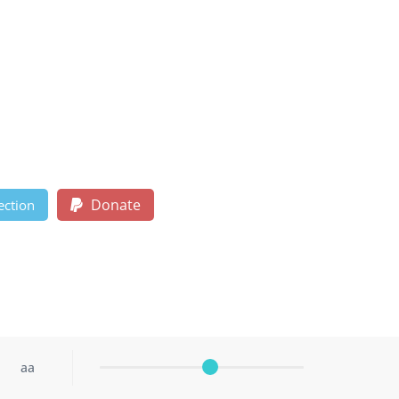
Donate
ection
aa