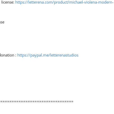
 license:
https://letterena.com/product/michael-violena-modern-
nse
donation :
https://paypal.me/letterenastudios
=================================