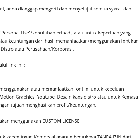
ini, anda dianggap mengerti dan menyetujui semua syarat dan
“Personal Use”/kebutuhan pribadi, atau untuk keperluan yang
fit atau keuntungan dari hasil memanfaatkan/menggunakan font ka
, Distro atau Perusahaan/Korporasi.
i link ini :
 menggunakan atau memanfaatkan font ini untuk kepeluan
o, Motion Graphics, Youtube, Desain kaos distro atau untuk Kemas
engan tujuan menghasilkan profit/keuntungan.
ilakan menggunakan CUSTOM LICENSE.
ntuk kepentingan Komersial apapun bentuknya TANPA IZIN dari