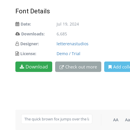
Font Details
Date:
Jul 19, 2024
Downloads:
6,685
Designer:
letterenastudios
License:
Demo / Trial
Download
Check out more
Add coll
AA
Aa