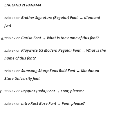
ENGLAND vs PANAMA
Brother Signature (Regular) Font → diamond
zziplex
on
font
Carisa Font → What is the name of this font?
zziplex
on
mi.
Playwrite US Modern Regular Font → What is the
zziplex
on
name of this font?
Samsung Sharp Sans Bold Font → Mindanao
zziplex
on
State University font
Poppins (Bold) Font → Font, please?
an
zziplex
on
Intro Rust Base Font → Font, please?
zziplex
on