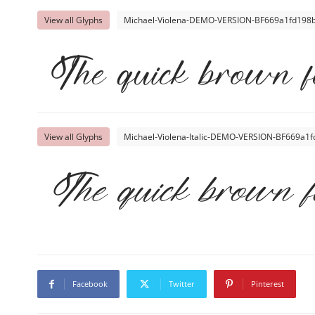
View all Glyphs
Michael-Violena-DEMO-VERSION-BF669a1fd198b6
The quick brown f
View all Glyphs
Michael-Violena-Italic-DEMO-VERSION-BF669a1f
The quick brown f
Facebook
Twitter
Pinterest