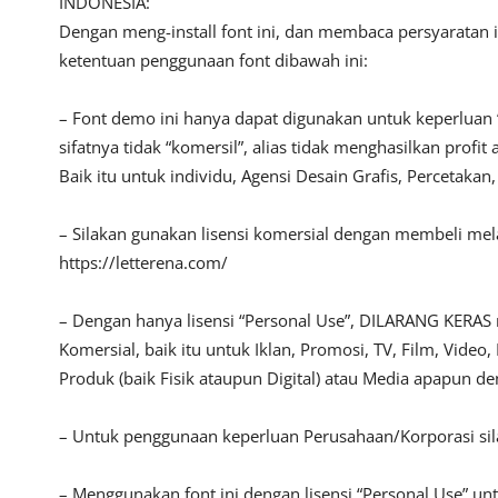
INDONESIA:
Dengan meng-install font ini, dan membaca persyaratan 
ketentuan penggunaan font dibawah ini:
– Font demo ini hanya dapat digunakan untuk keperluan 
sifatnya tidak “komersil”, alias tidak menghasilkan pro
Baik itu untuk individu, Agensi Desain Grafis, Percetakan
– Silakan gunakan lisensi komersial dengan membeli melalu
https://letterena.com/
– Dengan hanya lisensi “Personal Use”, DILARANG KERAS
Komersial, baik itu untuk Iklan, Promosi, TV, Film, Vide
Produk (baik Fisik ataupun Digital) atau Media apapun d
– Untuk penggunaan keperluan Perusahaan/Korporasi s
– Menggunakan font ini dengan lisensi “Personal Use” u